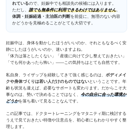
れている
ので、妊娠中でも相談先の候補には入ります。
ただし、
誰でも無条件に利用できるわけではありません
。
体調・妊娠経過・主治医の判断
を前提に、無理のない内容
かどうかを見極めることがとても大切です。
妊娠中は、身体を動かしたほうがいいのか、それともなるべく安
静にしたほうがいいのか、迷いますよね。
「体力は落としたくない」「産後に向けて少し整えておきたい」
「でも何かあったら怖い」——この気持ちはとても自然です。
私自身、ライザップを経験してきて強く感じるのは、
ボディメイ
クや身体づくりは若い人だけのものではない
ということです。年
齢も状況も違えば、必要なサポートも変わります。だからこそ大
事なのは、勢いで決めることではなく、
今の自分に合った環境か
どうか
を落ち着いて見ることなんです。
この記事では、ドクタートレーニングをマタニティ期に検討する
うえで見ておきたい特徴や注意点を、初心者にもわかりやすく整
理します。