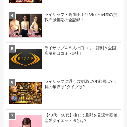
ライザップ・高血圧オヤジ53～54歳の挑
戦※減量期の全記録！
ライザップ４５人の口コミ・評判＆全国
店舗別口コミ・評判!!
ライザップに通う男女比は?年齢層は?会
員の年収は?タイプは?
【40代・50代】痩せて旦那を見返す疑似
恋愛ダイエット法とは?