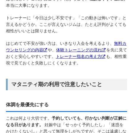
本当に大事になります。
トレーナーに「今日は少し不安です」「この動きは怖いです」と
言えるかどうか。ここが言えないジムは、たとえ評判がよくても
相性がいいとは限りません。
はじめてで不安が強い方は、いきなり入会を考えるより、
無料カ
ウンセリングの内容
や、
体験トレーニングの流れ
を先に見て
おくと安心しやすいです。
トレーナー指名の考え方
も、相性重
視で見ておくと失敗しにくくなります。
マタニティ期の利用で注意したいこと
体調を最優先にする
これは何より大切です。
予約していても、行かない判断が正解に
なる日があります。
妊娠中は「せっかく予約したし」「迷惑を
かけたくないし」と思って無理をしがちですが、そこは遠慮しな