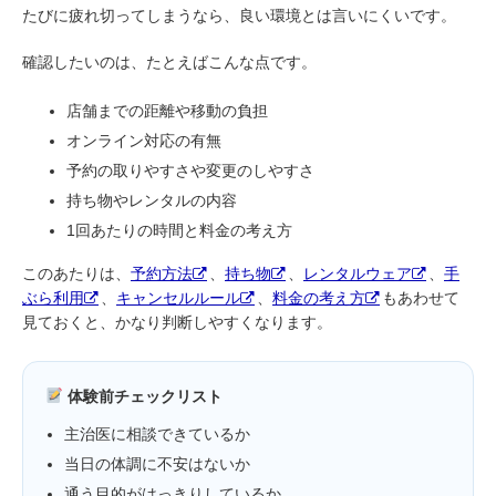
たびに疲れ切ってしまうなら、良い環境とは言いにくいです。
確認したいのは、たとえばこんな点です。
店舗までの距離や移動の負担
オンライン対応の有無
予約の取りやすさや変更のしやすさ
持ち物やレンタルの内容
1回あたりの時間と料金の考え方
このあたりは、
予約方法
、
持ち物
、
レンタルウェア
、
手
ぶら利用
、
キャンセルルール
、
料金の考え方
もあわせて
見ておくと、かなり判断しやすくなります。
体験前チェックリスト
主治医に相談できているか
当日の体調に不安はないか
通う目的がはっきりしているか