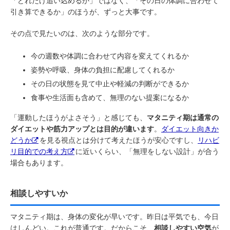
「どれだけ追い込めるか」ではなく、「その日の体調に合わせて
引き算できるか」のほうが、ずっと大事です。
その点で見たいのは、次のような部分です。
今の週数や体調に合わせて内容を変えてくれるか
姿勢や呼吸、身体の負担に配慮してくれるか
その日の状態を見て中止や軽減の判断ができるか
食事や生活面も含めて、無理のない提案になるか
「運動したほうがよさそう」と感じても、
マタニティ期は通常の
ダイエットや筋力アップとは目的が違います
。
ダイエット向きか
どうか
を見る視点とは分けて考えたほうが安心ですし、
リハビ
リ目的での考え方
に近いくらい、「無理をしない設計」が合う
場合もあります。
相談しやすいか
マタニティ期は、身体の変化が早いです。昨日は平気でも、今日
はしんどい。これが普通です。だからこそ、
相談しやすい空気
が