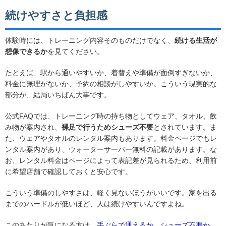
体験時には、トレーニング内容そのものだけでなく、
続ける生活が
想像できるか
を見てください。
たとえば、駅から通いやすいか、着替えや準備が面倒すぎないか、
料金に無理がないか、予約の相談がしやすいか。こういう現実的な
部分が、結局いちばん大事です。
公式FAQでは、トレーニング時の持ち物としてウェア、タオル、飲
み物が案内され、
裸足で行うためシューズ不要
とされています。ま
た、ウェアやタオルのレンタル案内もあります。料金ページでもレ
ンタル案内があり、ウォーターサーバー無料の記載があります。な
お、レンタル料金はページによって表記差が見られるため、利用前
に希望店舗で確認しておくと安心です。
こういう準備のしやすさは、軽く見ないほうがいいです。家を出る
までのハードルが低いほど、人は続けやすいんですよね。
このあたりが気になる方は、
手ぶらで通えるか
、
シューズ不要か
、
レンタルウェアの使い方
もあわせて見ると、かなり具体的に想像で
きます。