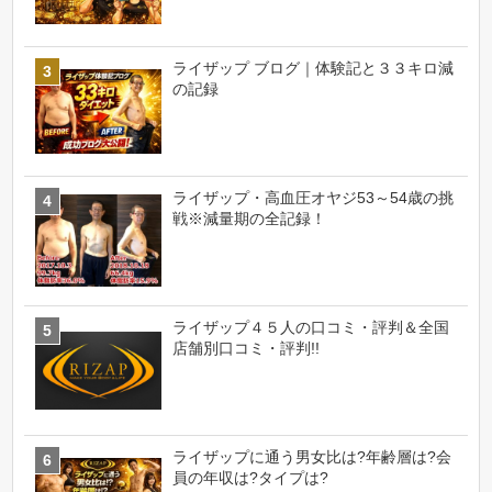
ライザップ ブログ｜体験記と３３キロ減
の記録
ライザップ・高血圧オヤジ53～54歳の挑
戦※減量期の全記録！
ライザップ４５人の口コミ・評判＆全国
店舗別口コミ・評判!!
ライザップに通う男女比は?年齢層は?会
員の年収は?タイプは?