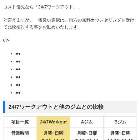
コスト優先なら「24/7ワークアウト」。
と言えますが、一番良い選択は、両方の無料カウンセリングを受け
て比較検討する事をお勧めいたします。
ul>
●●
●●
●●
●●
●●
●●
24/7ワークアウトと他のジムとの比較
項目一覧
24/7Workout
Aジム
Bジム
営業時間
月曜~日曜
月曜~日曜
月曜~日曜