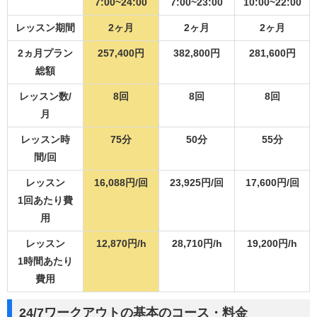
7:00~24:00
7:00~23:00
10:00~22:00
レッスン期間
2ヶ月
2ヶ月
2ヶ月
2ヵ月プラン
257,400円
382,800円
281,600円
総額
レッスン数/
8回
8回
8回
月
レッスン時
75分
50分
55分
間/回
レッスン
16,088円/回
23,925円/回
17,600円/回
1回あたり費
用
レッスン
12,870円/h
28,710円/h
19,200円/h
1時間あたり
費用
24/7ワークアウトの基本のコース・料金