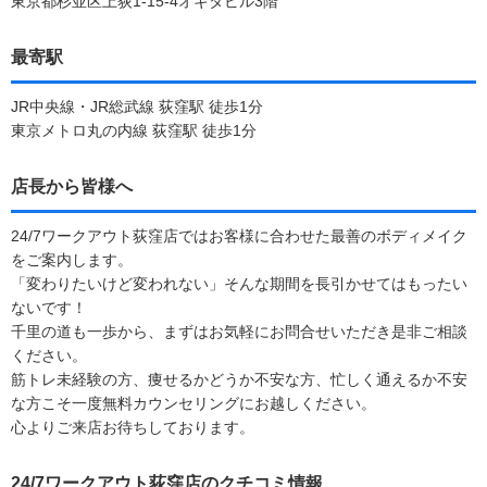
東京都杉並区上荻1-15-4オギタビル3階
最寄駅
JR中央線・JR総武線 荻窪駅 徒歩1分
東京メトロ丸の内線 荻窪駅 徒歩1分
店長から皆様へ
24/7ワークアウト荻窪店ではお客様に合わせた最善のボディメイク
をご案内します。
「変わりたいけど変われない」そんな期間を長引かせてはもったい
ないです！
千里の道も一歩から、まずはお気軽にお問合せいただき是非ご相談
ください。
筋トレ未経験の方、痩せるかどうか不安な方、忙しく通えるか不安
な方こそ一度無料カウンセリングにお越しください。
心よりご来店お待ちしております。
24/7ワークアウト荻窪店のクチコミ情報