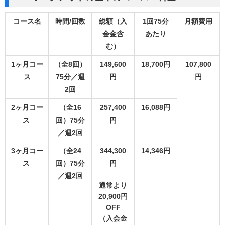
コース名
時間/回数
総額（入
1回75分
月額費用
会金含
あたり
む）
1ヶ月コー
（全8回）
149,600
18,700円
107,800
ス
75分／週
円
円
2回
2ヶ月コー
（全16
257,400
16,088円
ス
回）75分
円
／週2回
3ヶ月コー
（全24
344,300
14,346円
ス
回）75分
円
／週2回
通常より
20,900円
OFF
（入会金