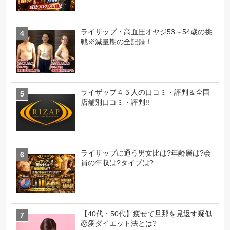
ライザップ・高血圧オヤジ53～54歳の挑
戦※減量期の全記録！
ライザップ４５人の口コミ・評判＆全国
店舗別口コミ・評判!!
ライザップに通う男女比は?年齢層は?会
員の年収は?タイプは?
【40代・50代】痩せて旦那を見返す疑似
恋愛ダイエット法とは?