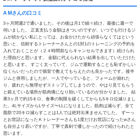
A Mさんの口コミ
3ヶ月間週2で通いました。その後は月1で細々続け、最後に週一で
伺いました。 正直支払う金額はきついのですが、いつでも行けるジ
ムが続かない私にとっては、お金かけたから頑張らなくてはという
思いと、信頼するトレーナーさんとの1対1のトレーニングの予約を
入れておくことが（２４時間前ならキャンセルできます）続けられ
た理由だと思います。 金額に代えられない結果を出していただけた
と思います。 すごく太っていて、ジムで運動することも恥ずかしい
位くらいだったので個室で教えてもらえたのも良かったです。後半
ジムと併用しましたが、一人でやっていると、フォームが崩れた
り、疲れたら無理せずストップしてしまうので、やはり見てもらう
と鍛えている場所が筋肉痛になり効いているのが分かりました。 結
果3ヶ月で約15キロ、食事の制限を緩くしてからも5キロ位減りまし
た。4LサイズからLサイズ〜LLになりました。筋肉は減らず、全て
脂肪で20キロ減らすことは1人では絶対出来ませんでした。 ずーっ
とお世話になったＫトレーナーさんも1度だけお世話になったwさん
も自分より若いですが、丁寧で真剣で優しかったので続けられたと
思います。