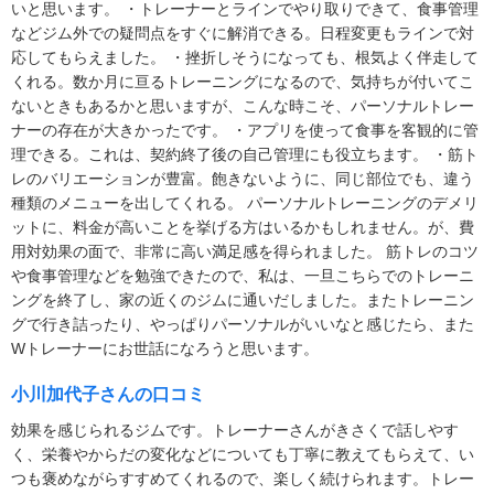
いと思います。 ・トレーナーとラインでやり取りできて、食事管理
などジム外での疑問点をすぐに解消できる。日程変更もラインで対
応してもらえました。 ・挫折しそうになっても、根気よく伴走して
くれる。数か月に亘るトレーニングになるので、気持ちが付いてこ
ないときもあるかと思いますが、こんな時こそ、パーソナルトレー
ナーの存在が大きかったです。 ・アプリを使って食事を客観的に管
理できる。これは、契約終了後の自己管理にも役立ちます。 ・筋ト
レのバリエーションが豊富。飽きないように、同じ部位でも、違う
種類のメニューを出してくれる。 パーソナルトレーニングのデメリ
ットに、料金が高いことを挙げる方はいるかもしれません。が、費
用対効果の面で、非常に高い満足感を得られました。 筋トレのコツ
や食事管理などを勉強できたので、私は、一旦こちらでのトレーニ
ングを終了し、家の近くのジムに通いだしました。またトレーニン
グで行き詰ったり、やっぱりパーソナルがいいなと感じたら、また
Wトレーナーにお世話になろうと思います。
小川加代子さんの口コミ
効果を感じられるジムです。トレーナーさんがきさくで話しやす
く、栄養やからだの変化などについても丁寧に教えてもらえて、い
つも褒めながらすすめてくれるので、楽しく続けられます。トレー