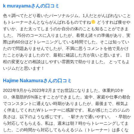
k murayamaさんの口コミ
色々調べてたどり着いたパーソナルジム。1人だとがんばれないこと
もトレーナーさんとならがんばれるものですね
どうすれば痩せや
すいか、また太ってしまうのか自分の体のことも知ることができま
した。 75分のコースに入りましたが、着替え諸々の準備があり、実
際は約60分ほどトレーニングしている時間でした。そこは知ってい
たので問題ありませんでしたが、不満に思うコメントを他で見かけ
たことがありましたので、最初に確認した方が良いと思います。 日
程の変更などの相談はしやすい雰囲気で助かりました。 とってもよ
いジムだと思います！
Hajime Nakamuraさんの口コミ
2022年9月から2023年2月までお世話になりました。体重約10キ
ロ、体脂肪約5%落とすことができました。途中、家庭や仕事の都合
でコンスタントに通えない時期がありましたが、最後まで、根気よ
く伴走してくれたWトレーナーに感謝です。 私が感じたこのジムの
良さは、以下のような感じです。 ・駅チカで通いやすい。 ・早朝か
ら対応してもらえる。私は、週末は朝７時からトレーニングしてま
した。この時間から対応してもらえるジム（トレーナー）は多くな