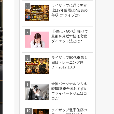
ライザップに通う男女
比は?年齢層は?会員の
年収は?タイプは?
【40代・50代】痩せて
旦那を見返す疑似恋愛
ダイエット法とは?
ライザップ50代※第１
回目トレーニング終
了・2017.10.3
全国パーソナルジム比
較58選※全国おすすめ
プライベートジムはコ
コだ
ライザップ北千住店の