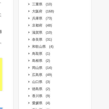
ト
三重県
(10)
大阪府
(168)
に
兵庫県
(73)
京都府
(48)
帰
滋賀県
(10)
奈良県
(31)
す
和歌山県
(4)
鳥取県
(1)
島根県
(2)
岡山県
(14)
広島県
(49)
山口県
(3)
徳島県
(2)
香川県
(9)
愛媛県
(4)