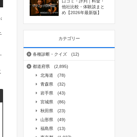
口コミ・評判｜料金・
他社比較・体験談まと
め【2026年最新版】
が
千
カテゴリー
各種診断・クイズ
(12)
す
都道府県
(2,895)
こ
北海道
(78)
青森県
(32)
岩手県
(43)
宮城県
(86)
秋田県
(23)
山形県
(49)
福島県
(13)