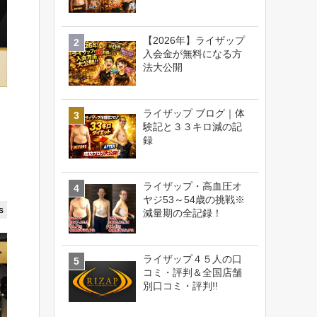
【2026年】ライザップ
入会金が無料になる方
法大公開
ライザップ ブログ｜体
験記と３３キロ減の記
録
ライザップ・高血圧オ
ヤジ53～54歳の挑戦※
s
減量期の全記録！
ライザップ４５人の口
コミ・評判＆全国店舗
別口コミ・評判!!