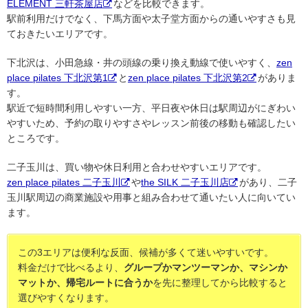
ELEMENT 三軒茶屋店
などを比較できます。
駅前利用だけでなく、下馬方面や太子堂方面からの通いやすさも見
ておきたいエリアです。
下北沢は、小田急線・井の頭線の乗り換え動線で使いやすく、
zen
place pilates 下北沢第1
と
zen place pilates 下北沢第2
がありま
す。
駅近で短時間利用しやすい一方、平日夜や休日は駅周辺がにぎわい
やすいため、予約の取りやすさやレッスン前後の移動も確認したい
ところです。
二子玉川は、買い物や休日利用と合わせやすいエリアです。
zen place pilates 二子玉川
や
the SILK 二子玉川店
があり、二子
玉川駅周辺の商業施設や用事と組み合わせて通いたい人に向いてい
ます。
この3エリアは便利な反面、候補が多くて迷いやすいです。
料金だけで比べるより、
グループかマンツーマンか、マシンか
マットか、帰宅ルートに合うか
を先に整理してから比較すると
選びやすくなります。