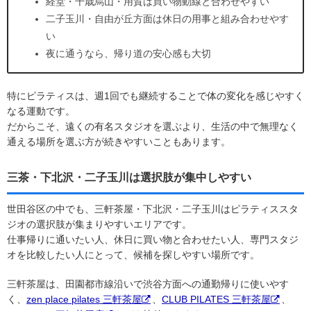
経堂・千歳烏山・用賀は買い物動線と合わせやすい
二子玉川・自由が丘方面は休日の用事と組み合わせやす
い
夜に通うなら、帰り道の安心感も大切
特にピラティスは、週1回でも継続することで体の変化を感じやすく
なる運動です。
だからこそ、遠くの有名スタジオを選ぶより、生活の中で無理なく
通える場所を選ぶ方が続きやすいこともあります。
三茶・下北沢・二子玉川は選択肢が集中しやすい
世田谷区の中でも、三軒茶屋・下北沢・二子玉川はピラティススタ
ジオの選択肢が集まりやすいエリアです。
仕事帰りに通いたい人、休日に買い物と合わせたい人、専門スタジ
オを比較したい人にとって、候補を探しやすい場所です。
三軒茶屋は、田園都市線沿いで渋谷方面への通勤帰りに使いやす
く、
zen place pilates 三軒茶屋
、
CLUB PILATES 三軒茶屋
、