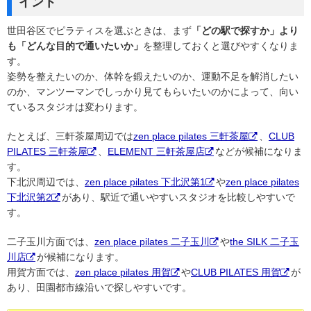
イント
世田谷区でピラティスを選ぶときは、まず
「どの駅で探すか」より
も「どんな目的で通いたいか」
を整理しておくと選びやすくなりま
す。
姿勢を整えたいのか、体幹を鍛えたいのか、運動不足を解消したい
のか、マンツーマンでしっかり見てもらいたいのかによって、向い
ているスタジオは変わります。
たとえば、三軒茶屋周辺では
zen place pilates 三軒茶屋
、
CLUB
PILATES 三軒茶屋
、
ELEMENT 三軒茶屋店
などが候補になりま
す。
下北沢周辺では、
zen place pilates 下北沢第1
や
zen place pilates
下北沢第2
があり、駅近で通いやすいスタジオを比較しやすいで
す。
二子玉川方面では、
zen place pilates 二子玉川
や
the SILK 二子玉
川店
が候補になります。
用賀方面では、
zen place pilates 用賀
や
CLUB PILATES 用賀
が
あり、田園都市線沿いで探しやすいです。