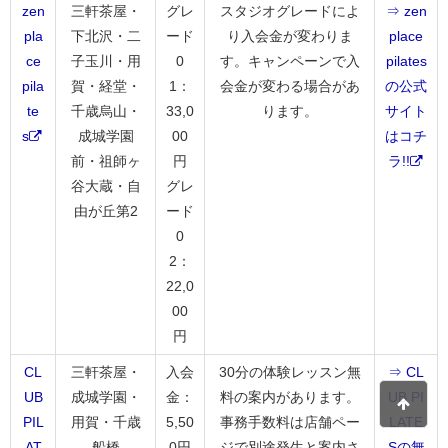
zen
三軒茶屋・
グレ
スタジオグレードによ
⇒ zen
pla
下北沢・二
ード
り入会金が変わりま
place
ce
子玉川・用
0
す。キャンペーンで入
pilates
pila
賀・経堂・
1：
会金が変わる場合があ
の公式
te
千歳烏山・
33,0
ります。
サイト
s
成城学園
00
はコチ
前・祖師ヶ
円
ラ!!
谷大蔵・自
グレ
由が丘第2
ード
0
2：
22,0
00
円
CL
三軒茶屋・
入会
30分の体験レッスン無
⇒ CL
UB
成城学園・
金：
料の案内があります。
UB PI
PIL
用賀・千歳
5,50
事務手数料は店舗ペー
LATE
AT
船橋
0円
ジで別途発生と案内さ
Sの無