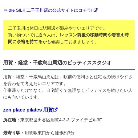
⇒ the SILK 二子玉川店の公式サイトはコチラ!!
二子玉川は休日に駅周辺が混みやすいエリアです。
買い物ついでに通う人は、
レッスン前後の移動時間や着替え時
間に余裕を持てるか
も確認しておきましょう。
用賀・経堂・千歳烏山周辺のピラティススタジオ
用賀・経堂・千歳烏山周辺は、駅前の便利さと住宅地の続けやすさ
を合わせて考えたいエリアです。
仕事帰りだけでなく、自宅近くで無理なくピラティスを続けたい人
にも向いています。
zen place pilates 用賀
所在地：
東京都世田谷区用賀4-3-3 ブァイデビル3F
最寄り駅：
用賀駅東口から徒歩約3分