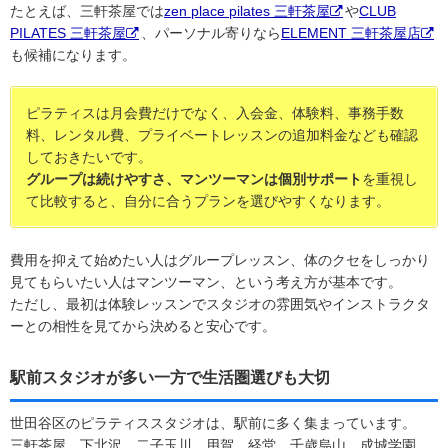
たとえば、三軒茶屋では
zen place pilates 三軒茶屋
や
CLUB
PILATES 三軒茶屋
、パーソナル寄りなら
ELEMENT 三軒茶屋店
も候補になります。
ピラティスは月会費だけでなく、入会金、体験料、事務手数
料、レンタル費、プライベートレッスンの追加料金なども確認
しておきたいです。
グループは続けやすさ、マンツーマンは個別サポート
を重視し
て比較すると、自分に合うプランを選びやすくなります。
費用を抑えて始めたい人はグループレッスン、体のクセをしっかり
見てもらいたい人はマンツーマン、という考え方が基本です。
ただし、最初は体験レッスンでスタジオの雰囲気やインストラクタ
ーとの相性を見てから決めると安心です。
駅前スタジオが多い一方で生活圏選びも大切
世田谷区のピラティススタジオは、駅前に多く集まっています。
三軒茶屋、下北沢、二子玉川、用賀、経堂、千歳烏山、成城学園