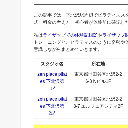
この記事では、下北沢駅周辺でピラティスス
式、料金の考え方、初心者が体験前に確認し
私は
ライザップでの体験記録
や
ライザップ
トレーニングと、ピラティスのように姿勢や
意識しながらまとめていきます。
スタジオ名
所在地
zen place pilat
東京都世田谷区北沢2-2
es 下北沢第
6-3 Nビル1F
1
zen place pilat
東京都世田谷区北沢2-2
es 下北沢第
8-7 エルフェアシティ2F
2