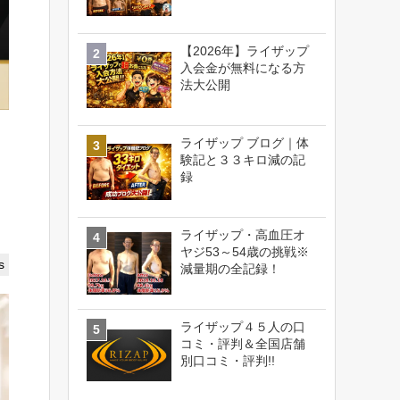
【2026年】ライザップ
入会金が無料になる方
法大公開
ライザップ ブログ｜体
験記と３３キロ減の記
録
ライザップ・高血圧オ
ヤジ53～54歳の挑戦※
s
減量期の全記録！
ライザップ４５人の口
コミ・評判＆全国店舗
別口コミ・評判!!