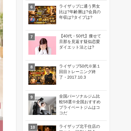
ライザップに通う男女
比は?年齢層は?会員の
年収は?タイプは?
【40代・50代】痩せて
旦那を見返す疑似恋愛
ダイエット法とは?
ライザップ50代※第１
回目トレーニング終
了・2017.10.3
全国パーソナルジム比
較58選※全国おすすめ
プライベートジムはコ
コだ
ライザップ北千住店の