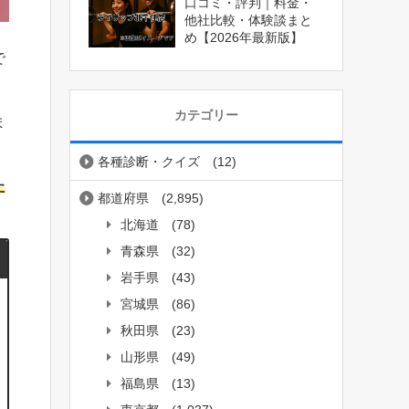
口コミ・評判｜料金・
他社比較・体験談まと
め【2026年最新版】
で
カテゴリー
ま
各種診断・クイズ
(12)
た
都道府県
(2,895)
北海道
(78)
青森県
(32)
岩手県
(43)
宮城県
(86)
秋田県
(23)
山形県
(49)
福島県
(13)