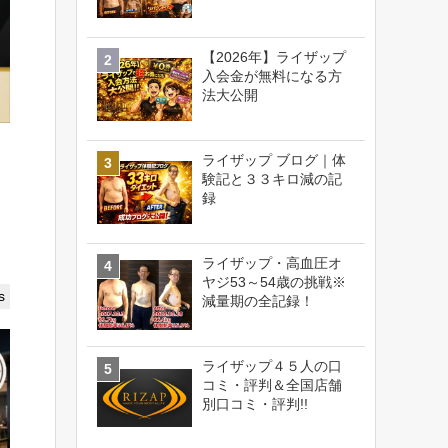
【2026年】ライザップ
入会金が無料になる方
法大公開
ライザップ ブログ｜体
験記と３３キロ減の記
録
ライザップ・高血圧オ
ヤジ53～54歳の挑戦※
s
減量期の全記録！
ライザップ４５人の口
コミ・評判＆全国店舗
別口コミ・評判!!