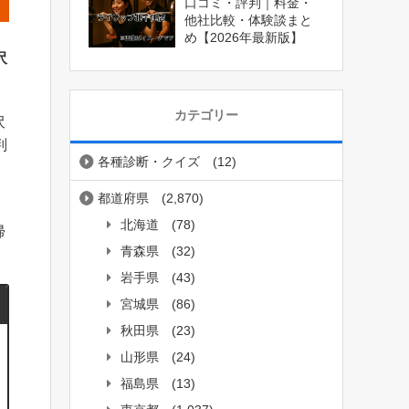
口コミ・評判｜料金・
他社比較・体験談まと
め【2026年最新版】
沢
カテゴリー
沢
判
各種診断・クイズ
(12)
都道府県
(2,870)
北海道
(78)
帰
青森県
(32)
岩手県
(43)
宮城県
(86)
秋田県
(23)
山形県
(24)
福島県
(13)