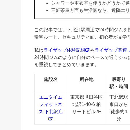
シャワーや更衣室を使うかどうかで選
三軒茶屋方面も生活圏なら、近隣エリ
この記事では、下北沢駅周辺で24時間ジム
帰宅ルート、セキュリティ面、初心者が見学
私は
ライザップ体験記録
や
ライザップ関連
24時間ジムのように自分のペースで通うジ
を重視してまとめていきます。
施設名
所在地
最寄り
駅・時間
エニタイム
東京都世田谷区
下北沢駅
フィットネ
北沢1-40-6 柏
東口から
ス 下北沢店
サードビル2F
徒歩約4
分