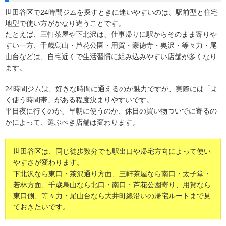
世田谷区で24時間ジムを探すときに迷いやすいのは、駅前型と住宅
地型で使い方がかなり違うことです。
たとえば、三軒茶屋や下北沢は、仕事帰りに駅からそのまま寄りや
すい一方、千歳烏山・芦花公園・用賀・豪徳寺・奥沢・等々力・尾
山台などは、自宅近くで生活習慣に組み込みやすい店舗が多くなり
ます。
24時間ジムは、好きな時間に通えるのが魅力ですが、実際には「よ
く使う時間帯」がある程度決まりやすいです。
平日夜に行くのか、早朝に使うのか、休日の買い物ついでに寄るの
かによって、選ぶべき店舗は変わります。
世田谷区は、同じ徒歩数分でも駅出口や帰宅方向によって使い
やすさが変わります。
下北沢なら東口・茶沢通り方面、三軒茶屋なら南口・太子堂・
若林方面、千歳烏山なら北口・南口・芦花公園寄り、用賀なら
東口側、等々力・尾山台なら大井町線沿いの帰宅ルートまで見
ておきたいです。