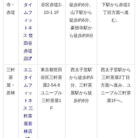
寺・
タイ
谷区赤堤2-
徒歩約6分、
下駅から赤堤2
赤堤
ムフ
10-1 1F
山下駅から
丁目方面へ進
ィッ
徒歩約6分、
む。
トネ
豪徳寺駅か
ス 世
ら徒歩約8分
田谷
赤堤
店
三軒
エニ
東京都世田
西太子堂駅
西太子堂駅から
茶
タイ
谷区三軒茶
から徒歩約5
三軒茶屋2丁目
屋・
ムフ
屋2-54-8
分、三軒茶
方面へ進み、ユ
若林
ィッ
ユニーブル
屋駅から徒
ニーブル三軒茶
トネ
三軒茶屋1
歩約8分
屋1Fへ。
ス 三
F
軒茶
屋若
林店