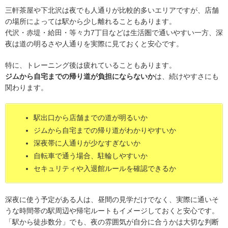
三軒茶屋や下北沢は夜でも人通りが比較的多いエリアですが、店舗
の場所によっては駅から少し離れることもあります。
代沢・赤堤・給田・等々力7丁目などは生活圏で通いやすい一方、深
夜は道の明るさや人通りを実際に見ておくと安心です。
特に、トレーニング後は疲れていることもあります。
ジムから自宅までの帰り道が負担にならないか
は、続けやすさにも
関わります。
駅出口から店舗までの道が明るいか
ジムから自宅までの帰り道がわかりやすいか
深夜帯に人通りが少なすぎないか
自転車で通う場合、駐輪しやすいか
セキュリティや入退館ルールを確認できるか
深夜に使う予定がある人は、昼間の見学だけでなく、実際に通いそ
うな時間帯の駅周辺や帰宅ルートもイメージしておくと安心です。
「駅から徒歩数分」でも、夜の雰囲気が自分に合うかは大切な判断