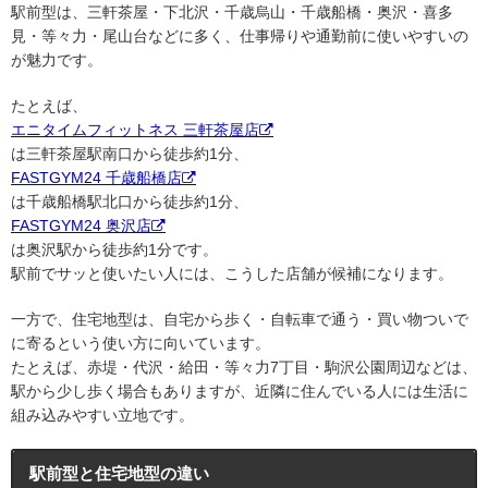
駅前型は、三軒茶屋・下北沢・千歳烏山・千歳船橋・奥沢・喜多
見・等々力・尾山台などに多く、仕事帰りや通勤前に使いやすいの
が魅力です。
たとえば、
エニタイムフィットネス 三軒茶屋店
は三軒茶屋駅南口から徒歩約1分、
FASTGYM24 千歳船橋店
は千歳船橋駅北口から徒歩約1分、
FASTGYM24 奥沢店
は奥沢駅から徒歩約1分です。
駅前でサッと使いたい人には、こうした店舗が候補になります。
一方で、住宅地型は、自宅から歩く・自転車で通う・買い物ついで
に寄るという使い方に向いています。
たとえば、赤堤・代沢・給田・等々力7丁目・駒沢公園周辺などは、
駅から少し歩く場合もありますが、近隣に住んでいる人には生活に
組み込みやすい立地です。
駅前型と住宅地型の違い