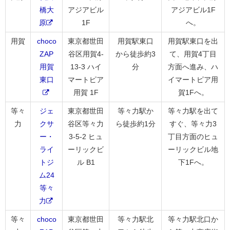
橋大
アジアビル
アジアビル1F
原
1F
へ。
用賀
choco
東京都世田
用賀駅東口
用賀駅東口を出
ZAP
谷区用賀4-
から徒歩約3
て、用賀4丁目
用賀
13-3 ハイ
分
方面へ進み、ハ
東口
マートピア
イマートピア用
用賀 1F
賀1Fへ。
等々
ジェ
東京都世田
等々力駅か
等々力駅を出て
力
クサ
谷区等々力
ら徒歩約1分
すぐ、等々力3
ー・
3-5-2 ヒュ
丁目方面のヒュ
ライ
ーリックビ
ーリックビル地
トジ
ル B1
下1Fへ。
ム24
等々
力
等々
choco
東京都世田
等々力駅北
等々力駅北口か