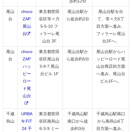
歩約12分
尾山
choco
東京都世田
尾山台駅か
尾山台駅を出
台
ZAP
谷区等々力
ら徒歩約2分
て、等々力5丁
尾山
5-5-10 フ
目方面へ進み、
台
ィラーレ尾
フィラーレ尾山
山台 2F
台2Fへ。
尾山
choco
東京都世田
尾山台駅か
尾山台駅からハ
台
ZAP
谷区尾山台
ら徒歩約5分
ッピーロード尾
ハッ
3-9-7 尾山
山台商店街方面
ピー
台ビル 1F
へ進み、尾山台
ロー
ビル1Fへ。
ド尾
山台
千歳
URBA
東京都世田
千歳烏山駅
千歳烏山駅南口
烏山
N FIT
谷区南烏山
南口から徒
から南烏山6丁
24 千
6-3-9 ミー
歩約3分
目方面へ進み、