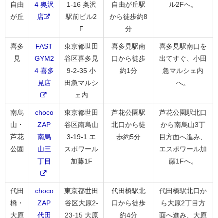
自由
4 奥沢
1-16 奥沢
自由が丘駅
ル2Fへ。
が丘
店
駅前ビル2
から徒歩約8
F
分
喜多
FAST
東京都世田
喜多見駅南
喜多見駅南口を
見
GYM2
谷区喜多見
口から徒歩
出てすぐ、小田
4 喜多
9-2-35 小
約1分
急マルシェ内
見店
田急マルシ
へ。
ェ内
南烏
choco
東京都世田
芦花公園駅
芦花公園駅北口
山・
ZAP
谷区南烏山
北口から徒
から南烏山3丁
芦花
南烏
3-19-1 エ
歩約5分
目方面へ進み、
公園
山三
スポワール
エスポワール加
丁目
加藤1F
藤1Fへ。
代田
choco
東京都世田
代田橋駅北
代田橋駅北口か
橋・
ZAP
谷区大原2-
口から徒歩
ら大原2丁目方
大原
代田
23-15 大原
約4分
面へ進み、大原