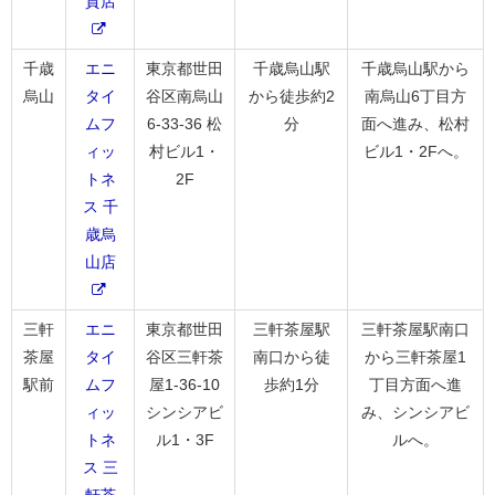
賀店
千歳
エニ
東京都世田
千歳烏山駅
千歳烏山駅から
烏山
タイ
谷区南烏山
から徒歩約2
南烏山6丁目方
ムフ
6-33-36 松
分
面へ進み、松村
ィッ
村ビル1・
ビル1・2Fへ。
トネ
2F
ス 千
歳烏
山店
三軒
エニ
東京都世田
三軒茶屋駅
三軒茶屋駅南口
茶屋
タイ
谷区三軒茶
南口から徒
から三軒茶屋1
駅前
ムフ
屋1-36-10
歩約1分
丁目方面へ進
ィッ
シンシアビ
み、シンシアビ
トネ
ル1・3F
ルへ。
ス 三