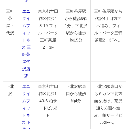
三軒
エニ
東京都世田
三軒茶屋駅
三軒茶屋駅から
茶
タイ
谷区代沢4-
から徒歩約1
代沢4丁目方面
屋・
ムフ
5-19 フィ
1分、下北沢
へ進み、フィ
代沢
ィッ
ル・パーク
駅から徒歩
ル・パーク三軒
トネ
三軒茶屋
約15分
茶屋2・3Fへ。
ス 三
2・3F
軒茶
屋代
沢店
下北
エニ
東京都世田
下北沢駅東
下北沢駅東口か
沢
タイ
谷区北沢1-
口から徒歩
らミカン下北方
ムフ
40-6 柏サ
約4分
面を抜け、茶沢
ィッ
ードビル2
通り方面へ進
トネ
F
み、柏サードビ
ス 下
ル2Fへ。