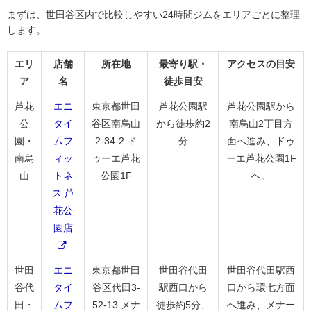
まずは、世田谷区内で比較しやすい24時間ジムをエリアごとに整理
します。
エリ
店舗
所在地
最寄り駅・
アクセスの目安
ア
名
徒歩目安
芦花
エニ
東京都世田
芦花公園駅
芦花公園駅から
公
タイ
谷区南烏山
から徒歩約2
南烏山2丁目方
園・
ムフ
2-34-2 ド
分
面へ進み、ドゥ
南烏
ィッ
ゥーエ芦花
ーエ芦花公園1F
山
トネ
公園1F
へ。
ス 芦
花公
園店
世田
エニ
東京都世田
世田谷代田
世田谷代田駅西
谷代
タイ
谷区代田3-
駅西口から
口から環七方面
田・
ムフ
52-13 メナ
徒歩約5分、
へ進み、メナー