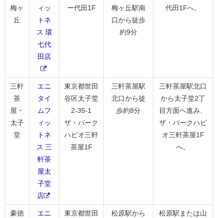
梅ヶ
ィッ
ー代田1F
梅ヶ丘駅南
代田1Fへ。
丘
トネ
口から徒歩
ス 環
約9分
七代
田店
三軒
エニ
東京都世田
三軒茶屋駅
三軒茶屋駅北口
茶
タイ
谷区太子堂
北口から徒
から太子堂2丁
屋・
ムフ
2-35-1
歩約8分
目方面へ進み、
太子
ィッ
ザ・パーク
ザ・パークハビ
堂
トネ
ハビオ三軒
オ三軒茶屋1F
ス 三
茶屋1F
へ。
軒茶
屋太
子堂
店
豪徳
エニ
東京都世田
松原駅から
松原駅または山