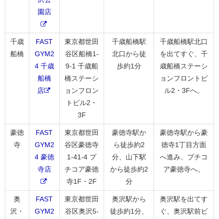
園店
千歳
FAST
東京都世田
千歳船橋駅
千歳船橋駅北口
船橋
GYM2
谷区船橋1-
北口から徒
を出てすぐ、千
4 千歳
9-1 千歳船
歩約1分
歳船橋ステーシ
船橋
橋ステーシ
ョンフロントビ
店
ョンフロン
ル2・3Fへ。
トビル2・
3F
豪徳
FAST
東京都世田
豪徳寺駅か
豪徳寺駅から豪
寺
GYM2
谷区豪徳寺
ら徒歩約2
徳寺1丁目方面
4 豪徳
1-41-4 プ
分、山下駅
へ進み、プチコ
寺店
チコア豪徳
から徒歩約2
ア豪徳寺へ。
寺1F・2F
分
奥
FAST
東京都世田
奥沢駅から
奥沢駅を出てす
沢・
GYM2
谷区奥沢5-
徒歩約1分、
ぐ、奥沢駅前ビ