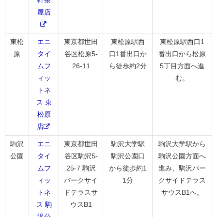
軒茶
屋店
東松
エニ
東京都世田
東松原駅西
東松原駅西口1
原
タイ
谷区松原5-
口1番出口か
番出口から松原
ムフ
26-11
ら徒歩約2分
5丁目方面へ進
ィッ
む。
トネ
ス 東
松原
店
駒沢
エニ
東京都世田
駒沢大学駅
駒沢大学駅から
公園
タイ
谷区駒沢5-
駒沢公園口
駒沢公園方面へ
ムフ
25-7 駒沢
から徒歩約1
進み、駒沢パー
ィッ
パークサイ
1分
クサイドテラス
トネ
ドテラスサ
サウスB1へ。
ス 駒
ウスB1
沢公