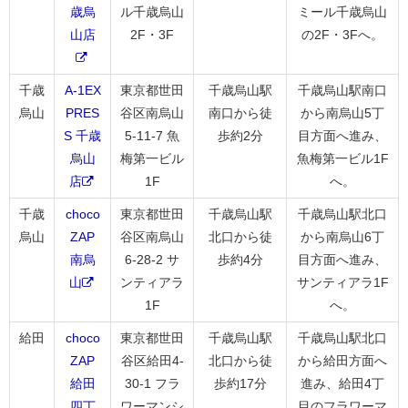
歳烏
ル千歳烏山
ミール千歳烏山
山店
2F・3F
の2F・3Fへ。
千歳
A-1EX
東京都世田
千歳烏山駅
千歳烏山駅南口
烏山
PRES
谷区南烏山
南口から徒
から南烏山5丁
S 千歳
5-11-7 魚
歩約2分
目方面へ進み、
烏山
梅第一ビル
魚梅第一ビル1F
店
1F
へ。
千歳
choco
東京都世田
千歳烏山駅
千歳烏山駅北口
烏山
ZAP
谷区南烏山
北口から徒
から南烏山6丁
南烏
6-28-2 サ
歩約4分
目方面へ進み、
山
ンティアラ
サンティアラ1F
1F
へ。
給田
choco
東京都世田
千歳烏山駅
千歳烏山駅北口
ZAP
谷区給田4-
北口から徒
から給田方面へ
給田
30-1 フラ
歩約17分
進み、給田4丁
四丁
ワーマンシ
目のフラワーマ