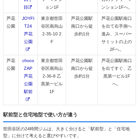
目
ョン1F
ンション1Fへ。
芦花
JOYFI
東京都世田
芦花公園駅
芦花公園駅南口
公園
T24
谷区南烏山
南口から徒
を出て右手側へ
芦花
2-35-10 2
歩約1分
進み、スーパー
公園
F
サミットの上の
2Fへ。
芦花
choco
東京都世田
芦花公園駅
芦花公園駅南口
公園
ZAP
谷区南烏山
南口から徒
を出てすぐ、乙
芦花
2-36-8 乙
歩約1分
黒第一ビル1F
公園
黒第一ビル
へ。
駅前
1F
駅前型と住宅地型で使い方が違う
世田谷区の24時間ジムは、大きく分けると「駅前型」と「住宅地
型」に分けて考えると選びやすいです。