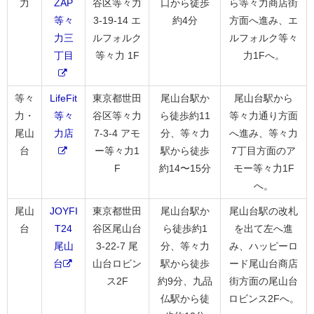
力
ZAP
谷区等々力
口から徒歩
ら等々力商店街
等々
3-19-14 エ
約4分
方面へ進み、エ
力三
ルフォルク
ルフォルク等々
丁目
等々力 1F
力1Fへ。
等々
LifeFit
東京都世田
尾山台駅か
尾山台駅から
力・
等々
谷区等々力
ら徒歩約11
等々力通り方面
尾山
力店
7-3-4 アモ
分、等々力
へ進み、等々力
台
ー等々力1
駅から徒歩
7丁目方面のア
F
約14〜15分
モー等々力1F
へ。
尾山
JOYFI
東京都世田
尾山台駅か
尾山台駅の改札
台
T24
谷区尾山台
ら徒歩約1
を出て左へ進
尾山
3-22-7 尾
分、等々力
み、ハッピーロ
台
山台ロビン
駅から徒歩
ード尾山台商店
ス2F
約9分、九品
街方面の尾山台
仏駅から徒
ロビンス2Fへ。