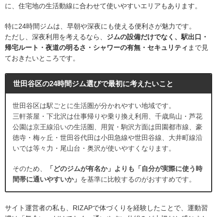
に、住宅地の生活動線に合わせて使いやすいエリアもあります。
特に24時間ジムは、早朝や深夜にも使える便利さが魅力です。
ただし、深夜利用を考えるなら、
ジムの設備だけでなく、駅出口・
帰宅ルート・夜道の明るさ・シャワーの有無・セキュリティ
まで見
ておきたいところです。
世田谷区の24時間ジム選びで最初に考えたいこと
世田谷区は駅ごとに生活圏が分かれやすい地域です。
三軒茶屋・下北沢は仕事帰りや乗り換え利用、千歳烏山・芦花
公園は京王線沿いの生活圏、用賀・駒沢方面は田園都市線、豪
徳寺・梅ヶ丘・世田谷代田は小田急線や世田谷線、大井町線沿
いでは等々力・尾山台・奥沢が使いやすくなります。
そのため、
「どのジムが有名か」よりも「自分が実際に使う時
間帯に通いやすいか」
を基準に比較するのがおすすめです。
サイト運営者の私も、RIZAPで体づくりを経験したことで、運動習