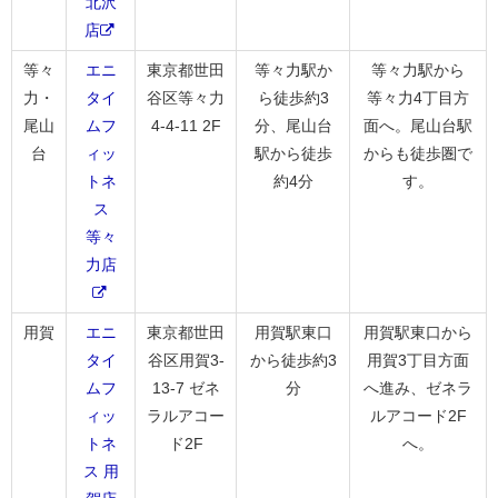
北沢
店
等々
エニ
東京都世田
等々力駅か
等々力駅から
力・
タイ
谷区等々力
ら徒歩約3
等々力4丁目方
尾山
ムフ
4-4-11 2F
分、尾山台
面へ。尾山台駅
台
ィッ
駅から徒歩
からも徒歩圏で
トネ
約4分
す。
ス
等々
力店
用賀
エニ
東京都世田
用賀駅東口
用賀駅東口から
タイ
谷区用賀3-
から徒歩約3
用賀3丁目方面
ムフ
13-7 ゼネ
分
へ進み、ゼネラ
ィッ
ラルアコー
ルアコード2F
トネ
ド2F
へ。
ス 用