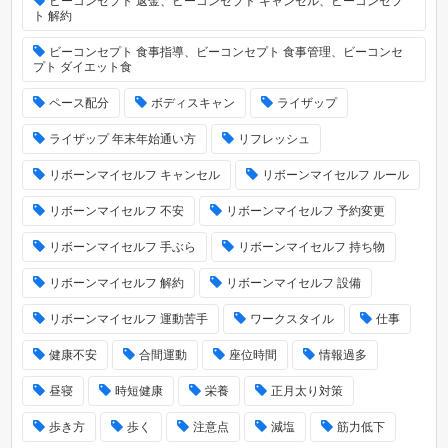
ビーコンセプト 返金、ビーコンセプト キャンセル、ビーコンセプ
ト 解約
ビーコンセプト 食事指導、ビーコンセプト 食事管理、ビーコンセ
プト ダイエット食
ペース配分
ボディスキャン
ライザップ
ライザップ 年末年始通い方
リフレッシュ
リボーンマイセルフ キャンセル
リボーンマイセルフ ルール
リボーンマイセルフ 不安
リボーンマイセルフ 予約変更
リボーンマイセルフ 手ぶら
リボーンマイセルフ 持ち物
リボーンマイセルフ 解約
リボーンマイセルフ 設備
リボーンマイセルフ 運動苦手
ワークスタイル
仕事
健康不安
合間運動
座位時間
情報過多
昼寝
時短健康
栄養
正月太り対策
歩き方
歩く
注意点
減塩
筋力低下