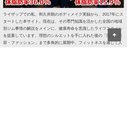
ライザップでの私、和久井朗のボディメイク実録から、2017年にス
タートした本サイト。現在は、その専門知識を活かした全国の地域
別ジム事情の解説をメインに、健康寿命を意識したライフスタイル
を提案しています。理想のシルエットを手に入れた後の「脱毛・美
容・ファッション」まで多角的に展開中。フィットネスを通じて人
生を謳歌したい方へ、実録に基づいたリアルで役立つ情報をお届け
します。地域・目的・予算に合わせたジム選びから、自分を磨き続
けるための美容情報までこれ一冊で解決します。
© 2026 I LOVE RIZAP