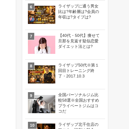
ライザップに通う男女
比は?年齢層は?会員の
年収は?タイプは?
【40代・50代】痩せて
旦那を見返す疑似恋愛
ダイエット法とは?
ライザップ50代※第１
回目トレーニング終
了・2017.10.3
全国パーソナルジム比
較58選※全国おすすめ
プライベートジムはコ
コだ
ライザップ北千住店の