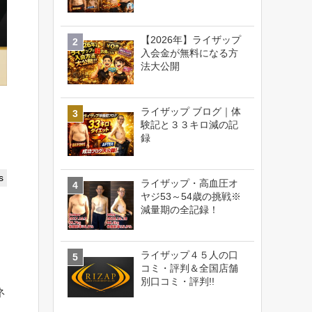
【2026年】ライザップ
入会金が無料になる方
法大公開
ライザップ ブログ｜体
験記と３３キロ減の記
録
s
ライザップ・高血圧オ
ヤジ53～54歳の挑戦※
減量期の全記録！
ライザップ４５人の口
コミ・評判＆全国店舗
別口コミ・評判!!
ネ