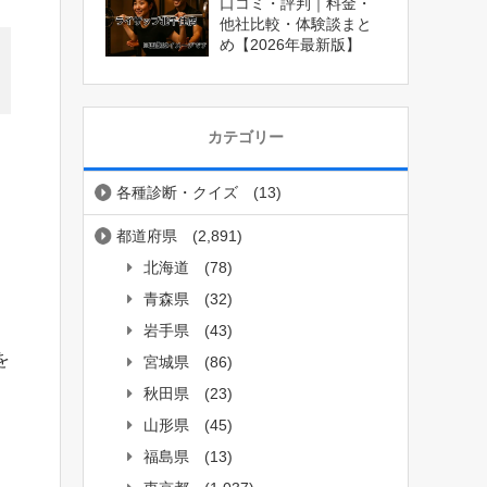
口コミ・評判｜料金・
他社比較・体験談まと
め【2026年最新版】
カテゴリー
各種診断・クイズ
(13)
都道府県
(2,891)
北海道
(78)
青森県
(32)
岩手県
(43)
を
宮城県
(86)
秋田県
(23)
山形県
(45)
福島県
(13)