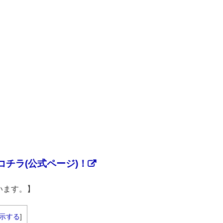
チラ(公式ページ)！
います。】
示する
]