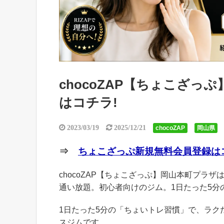
chocoZAP【ちょこざ
はコチラ!
2023/03/19
2025/12/21
chocoZAP
岡山県
⇒
ちょこざっぷ新規無料会員登録はコ
chocoZAP【ちょこざっぷ】岡山本町プラザは
通い放題。初心者向けのジム。1日たった5分
1日たった5分の「ちょいトレ習慣」で、ラ
スジムです