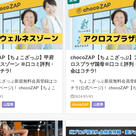
oZAP【ちょこざっぷ】甲府
chocoZAP【ちょこざっぷ】
スゾーン ※口コミ評判・
ロスプラザ国母※口コミ評判
チラ!
会はコチラ!
こざっぷ新規無料会員登録はコ
⇒ ちょこざっぷ新規無料会員登
ページ)！ chocoZAP【ちょこ
チラ(公式ページ)！ chocoZAP【
府ウェルネスゾーン は、RIZ
ざっぷ】アクロスプラザ国母は、RI
05
2024/05/05
24時間ジム。月額2980円（税
監修の24時間ジム。月額2980円
山梨県
chocoZAP
山梨県
8円）で通い放題。初心者向け
み3278円）で通い放題。初心者
日たった […]
ジム。1日たった5分 […]