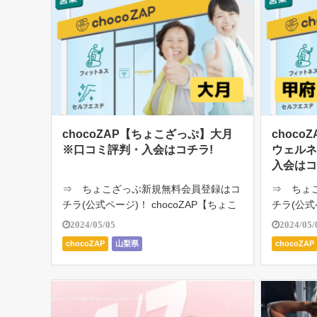
chocoZAP【ちょこざっぷ】大月
choc
※口コミ評判・入会はコチラ!
ウェルネ
入会はコ
⇒ ちょこざっぷ新規無料会員登録はコ
⇒ ちょ
チラ(公式ページ)！ chocoZAP【ちょこ
チラ(公式
ざっぷ】大月は、RIZAP監修の24時間ジ
ざっぷ】甲
2024/05/05
2024/05/
ム。月額2980円（税込み3278円）で通
AP監修の
chocoZAP
山梨県
chocoZAP
い放題。初心者向けのジム。1日たった5
込み327
分の「ちょいトレ […]
のジム。1