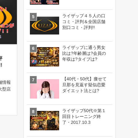
ライザップ４５人の口
コミ・評判＆全国店舗
別口コミ・評判!!
ライザップに通う男女
比は?年齢層は?会員の
評
年収は?タイプは?
!
【40代・50代】痩せて
舗情報
旦那を見返す疑似恋愛
大型店
ダイエット法とは?
月オー
0日間
間、3
ライザップ50代※第１
回目トレーニング終
了・2017.10.3