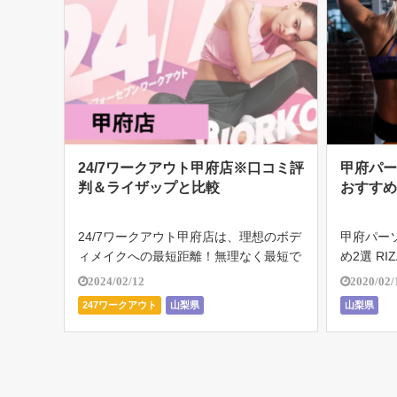
24/7ワークアウト甲府店※口コミ評
甲府パ
判＆ライザップと比較
おすすめ
24/7ワークアウト甲府店は、理想のボデ
甲府パー
ィメイクへの最短距離！無理なく最短で
め2選 RI
理想の身体へ近づいていただくために、
(ライザ
2024/02/12
2020/02/
100％お客様にフィットするオーダーメ
ジムとし
247ワークアウト
山梨県
山梨県
イドのプランをご提案します。 24/7ワ
外7店舗を
ークアウト甲府店の店舗情報 営 […]
現在17万人