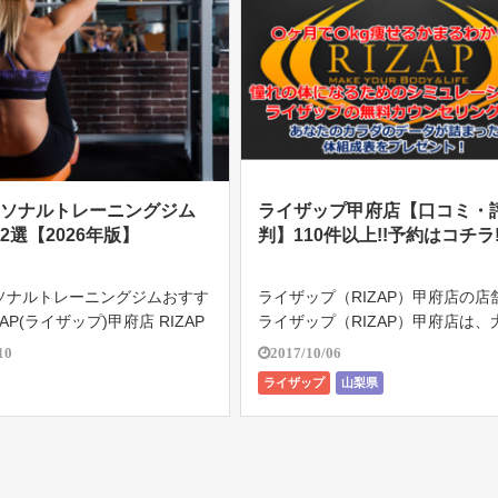
ーソナルトレーニングジム
ライザップ甲府店【口コミ・
2選【2026年版】
判】110件以上!!予約はコチラ!
ソナルトレーニングジムおすす
ライザップ（RIZAP）甲府店の店
ZAP(ライザップ)甲府店 RIZAP
ライザップ（RIZAP）甲府店は、
ップ)は、完全個室のパーソナル
舗として山梨県甲府市に2016年7
10
2017/10/06
ては、国内広域に129店舗、海
プン！ ライザップ（RIZAP）は3
ライザップ
山梨県
保持する最大手。 2022年3月
全額返金保証制度があるので、2週
を超 […]
週間たっても結果が […]