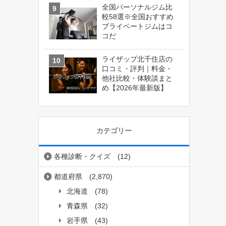
全国パーソナルジム比
較58選※全国おすすめ
プライベートジムはコ
コだ
ライザップ北千住店の
口コミ・評判｜料金・
他社比較・体験談まと
め【2026年最新版】
カテゴリー
各種診断・クイズ
(12)
都道府県
(2,870)
北海道
(78)
青森県
(32)
岩手県
(43)