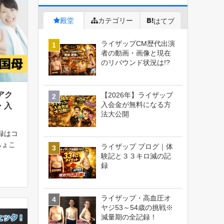
殿堂
カテゴリー
はてブ
ライザップCM歴代出演
者の動画・画像と現在
のリバウンド状況は!?
アク
【2026年】ライザップ
入会金が無料になる方
・入
法大公開
録はコ
ちょこ
ライザップ ブログ｜体
ZAP
験記と３３キロ減の記
録
（税込
向けの
ライザップ・高血圧オ
ヤジ53～54歳の挑戦※
減量期の全記録！