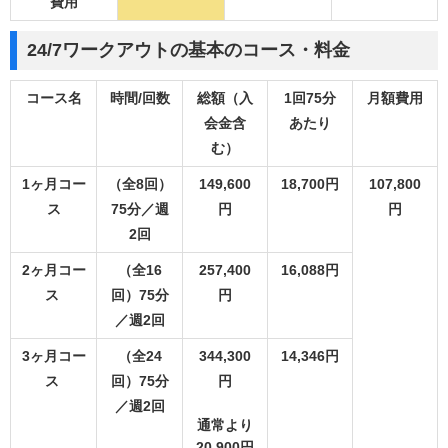
費用
24/7ワークアウトの基本のコース・料金
コース名
時間/回数
総額（入
1回75分
月額費用
会金含
あたり
む）
1ヶ月コー
（全8回）
149,600
18,700円
107,800
ス
75分／週
円
円
2回
2ヶ月コー
（全16
257,400
16,088円
ス
回）75分
円
／週2回
3ヶ月コー
（全24
344,300
14,346円
ス
回）75分
円
／週2回
通常より
20,900円