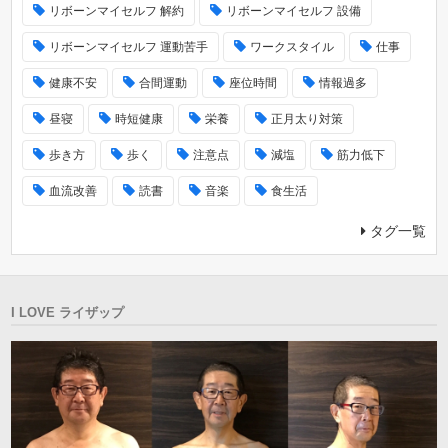
リボーンマイセルフ 解約
リボーンマイセルフ 設備
リボーンマイセルフ 運動苦手
ワークスタイル
仕事
健康不安
合間運動
座位時間
情報過多
昼寝
時短健康
栄養
正月太り対策
歩き方
歩く
注意点
減塩
筋力低下
血流改善
読書
音楽
食生活
タグ一覧
I LOVE ライザップ