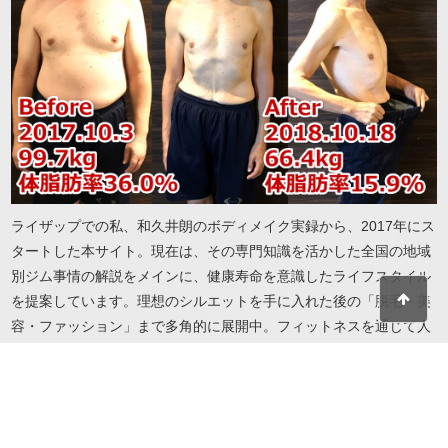
ライザップでの私、和久井朗のボディメイク実録から、2017年にス
タートした本サイト。現在は、その専門知識を活かした全国の地域
別ジム事情の解説をメインに、健康寿命を意識したライフスタイル
を提案しています。理想のシルエットを手に入れた後の「脱毛・美
容・ファッション」まで多角的に展開中。フィットネスを通じて人
生を謳歌したい方へ、実録に基づいたリアルで役立つ情報をお届け
します。地域・目的・予算に合わせたジム選びから、自分を磨き続
けるための美容情報までこれ一冊で解決します。