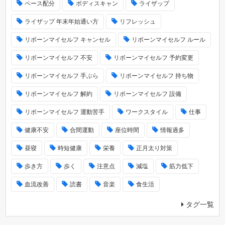
ペース配分
ボディスキャン
ライザップ
ライザップ 年末年始通い方
リフレッシュ
リボーンマイセルフ キャンセル
リボーンマイセルフ ルール
リボーンマイセルフ 不安
リボーンマイセルフ 予約変更
リボーンマイセルフ 手ぶら
リボーンマイセルフ 持ち物
リボーンマイセルフ 解約
リボーンマイセルフ 設備
リボーンマイセルフ 運動苦手
ワークスタイル
仕事
健康不安
合間運動
座位時間
情報過多
昼寝
時短健康
栄養
正月太り対策
歩き方
歩く
注意点
減塩
筋力低下
血流改善
読書
音楽
食生活
タグ一覧