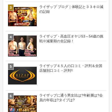
ライザップ ブログ｜体験記と３３キロ減
の記録
ライザップ・高血圧オヤジ53～54歳の挑
戦※減量期の全記録！
ライザップ４５人の口コミ・評判＆全国
店舗別口コミ・評判!!
ライザップに通う男女比は?年齢層は?会
員の年収は?タイプは?