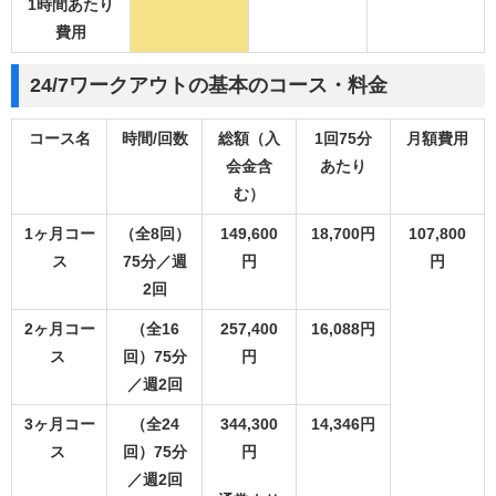
1時間あたり
費用
24/7ワークアウトの基本のコース・料金
コース名
時間/回数
総額（入
1回75分
月額費用
会金含
あたり
む）
1ヶ月コー
（全8回）
149,600
18,700円
107,800
ス
75分／週
円
円
2回
2ヶ月コー
（全16
257,400
16,088円
ス
回）75分
円
／週2回
3ヶ月コー
（全24
344,300
14,346円
ス
回）75分
円
／週2回