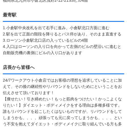
福岡県北九州市小倉北区浅野2-12-21SSビル4階
最寄駅
1.小倉駅中央改札を出て右手に進み、小倉駅北口方面に進む
2.駅を出て正面の階段を降りるとバス停があり、そのまま直進する
3.ローソン小倉駅北口店の入っているビルの4階
4.入口はローソンの入り口を向かって左側のビルの壁沿いに進むと
自動販売機の裏側にビルの入り口があります
店長から皆様へ
24/7ワークアウト小倉店ではお客様の理想を追求していることに加
えて、その後の継続性やリバウンドをしないためにということをお
伝えさせて頂いております！
【痩せたい！引き締めたい！もっと筋肉をつけたい！かっこよくな
りたい！】ダイエット・ボディメイクをする理由は多種多様です。
誰もリバウンドを起こしたくはないものですが、リバウンドをして
しまうかも、、、、頑張っても元に戻ってしまうかも、、、、とい
う不安を抱えてダイエット・ボディメイクに取り組んでいる方も多