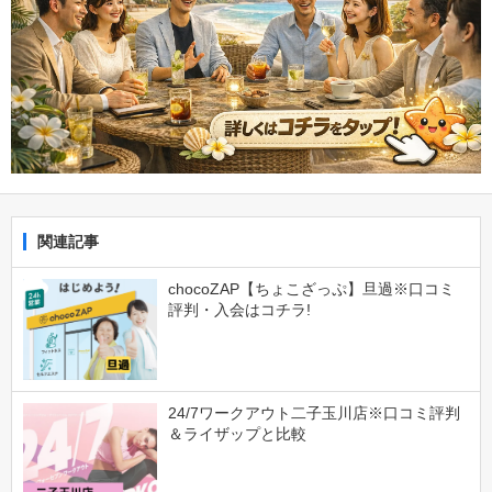
関連記事
chocoZAP【ちょこざっぷ】旦過※口コミ
評判・入会はコチラ!
24/7ワークアウト二子玉川店※口コミ評判
＆ライザップと比較