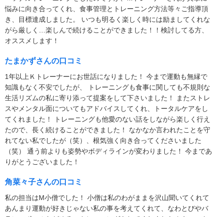
悩みに向き合ってくれ、食事管理とトレーニング方法等々ご指導頂
き、目標達成しました。 いつも明るく楽しく時には励ましてくれな
がら厳しく…楽しんで続けることができました！！検討してる方、
オススメします！
たまかずさんの口コミ
1年以上Ｋトレーナーにお世話になりました！ 今まで運動も無縁で
知識もなく不安でしたが、 トレーニングも食事に関しても不規則な
生活リズムの私に寄り添って提案をして下さいました！ またストレ
スやメンタル面についてもアドバイスしてくれ、トータルケアをし
てくれました！ トレーニングも他愛のない話をしながら楽しく行え
たので、長く続けることができました！ なかなか言われたことを守
れてない私でしたが（笑）、根気強く向き合ってくださいました
（笑） 通う前よりも姿勢やボディラインが変わりました！ 今まであ
りがとうございました！
角菜々子さんの口コミ
私の担当はM小僧でした！ 小僧は私のわがままを沢山聞いてくれて
あんまり運動が好きじゃない私の事を考えてくれて、なわとびやバ