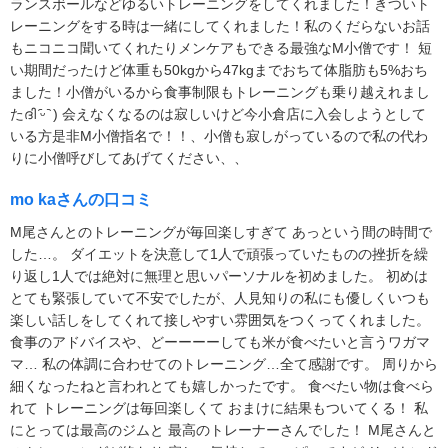
ランスボールなどゆるいトレーニングをしてくれました！きついト
レーニングをする時は一緒にしてくれました！私のくだらないお話
もニコニコ聞いてくれたりメンケアもできる最強なM小僧です！ 短
い期間だったけど体重も50kgから47kgまでおちて体脂肪も5%おち
ました！小僧がいるから食事制限もトレーニングも乗り越えれまし
たദി ᷇ᵕ ᷆ ) 会えなくなるのは寂しいけど今小倉店に入会しようとして
いる方是非M小僧指名で！！、小僧も寂しがっているので私の代わ
りに小僧呼びしてあげてください、、
mo kaさんの口コミ
M尾さんとのトレーニングが毎回楽しすぎて あっという間の時間で
した…。 ダイエットを決意して1人で頑張っていたものの挫折を繰
り返し1人では絶対に無理と思いパーソナルを初めました。 初めは
とても緊張していて不安でしたが、人見知りの私にも優しくいつも
楽しい話しをしてくれて接しやすい雰囲気をつくってくれました。
食事のアドバイスや、どーーーーしても米が食べたいと言うワガマ
マ… 私の体調に合わせてのトレーニング…全て感謝です。 周りから
細くなったねと言われとても嬉しかったです。 食べたい物は食べら
れて トレーニングは毎回楽しくて おまけに結果もついてくる！ 私
にとっては最高のジムと 最高のトレーナーさんでした！ M尾さんと