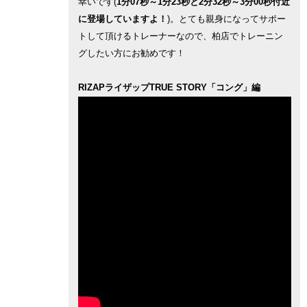
幸いです(
1分07秒～1分23秒と2分32秒～3分00秒付近
に登場していますよ！
)。とても親身になってサポー
トして頂けるトレーナーなので、柏店でトレーニン
グしたい方にお勧めです！
RIZAPライザップTRUE STORY「コング」編