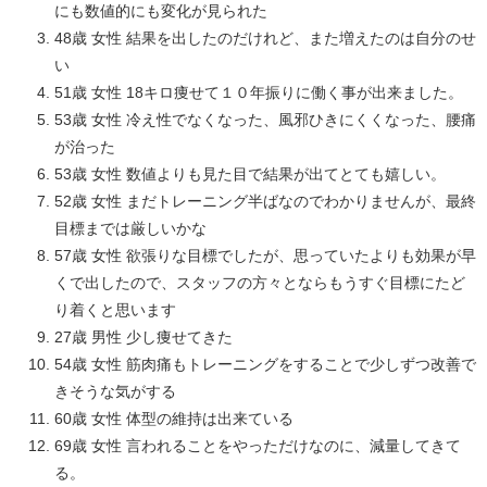
にも数値的にも変化が見られた
48歳 女性 結果を出したのだけれど、また増えたのは自分のせ
い
51歳 女性 18キロ痩せて１０年振りに働く事が出来ました。
53歳 女性 冷え性でなくなった、風邪ひきにくくなった、腰痛
が治った
53歳 女性 数値よりも見た目で結果が出てとても嬉しい。
52歳 女性 まだトレーニング半ばなのでわかりませんが、最終
目標までは厳しいかな
57歳 女性 欲張りな目標でしたが、思っていたよりも効果が早
くで出したので、スタッフの方々とならもうすぐ目標にたど
り着くと思います
27歳 男性 少し痩せてきた
54歳 女性 筋肉痛もトレーニングをすることで少しずつ改善で
きそうな気がする
60歳 女性 体型の維持は出来ている
69歳 女性 言われることをやっただけなのに、減量してきて
る。