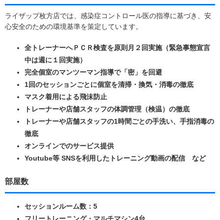
ライザップ枚方店では、感染症コントロール医の指導に基づき、安
心安全のための環境基準を策定しています。
全トレーナーへＰＣＲ検査を原則月２回実施（緊急事態宣言
中は週に１回実施）
完全個室のマンツーマン指導で「密」を回避
1回のセッションごとに個室を清掃・換気・消毒の徹底
マスク着用による飛沫防止
トレーナーや店舗スタッフの体調管理（検温）の徹底
トレーナーや店舗スタッフの1時間ごとの手洗い、手指消毒の
徹底
オンラインでのサービス提供
Youtube等 SNSを利用したトレーニング動画の配信 など
部屋数
セッションルーム数：5
フリートレーニング・マルチマシン4台