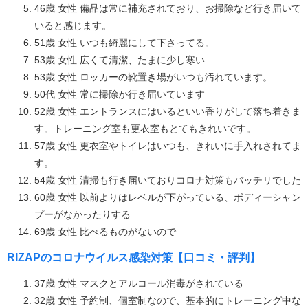
46歳 女性 備品は常に補充されており、お掃除など行き届いて
いると感じます。
51歳 女性 いつも綺麗にして下さってる。
53歳 女性 広くて清潔、たまに少し寒い
53歳 女性 ロッカーの靴置き場がいつも汚れています。
50代 女性 常に掃除か行き届いています
52歳 女性 エントランスにはいるといい香りがして落ち着きま
す。トレーニング室も更衣室もとてもきれいです。
57歳 女性 更衣室やトイレはいつも、きれいに手入れされてま
す。
54歳 女性 清掃も行き届いておりコロナ対策もバッチリでした
60歳 女性 以前よりはレベルが下がっている、ボディーシャン
プーがなかったりする
69歳 女性 比べるものがないので
RIZAPのコロナウイルス感染対策【口コミ・評判】
37歳 女性 マスクとアルコール消毒がされている
32歳 女性 予約制、個室制なので、基本的にトレーニング中な