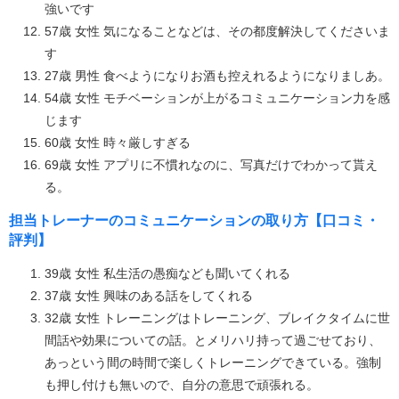
強いです
57歳 女性 気になることなどは、その都度解決してくださいま
す
27歳 男性 食べようになりお酒も控えれるようになりましあ。
54歳 女性 モチベーションが上がるコミュニケーション力を感
じます
60歳 女性 時々厳しすぎる
69歳 女性 アプリに不慣れなのに、写真だけでわかって貰え
る。
担当トレーナーのコミュニケーションの取り方【口コミ・
評判】
39歳 女性 私生活の愚痴なども聞いてくれる
37歳 女性 興味のある話をしてくれる
32歳 女性 トレーニングはトレーニング、ブレイクタイムに世
間話や効果についての話。とメリハリ持って過ごせており、
あっという間の時間で楽しくトレーニングできている。強制
も押し付けも無いので、自分の意思で頑張れる。