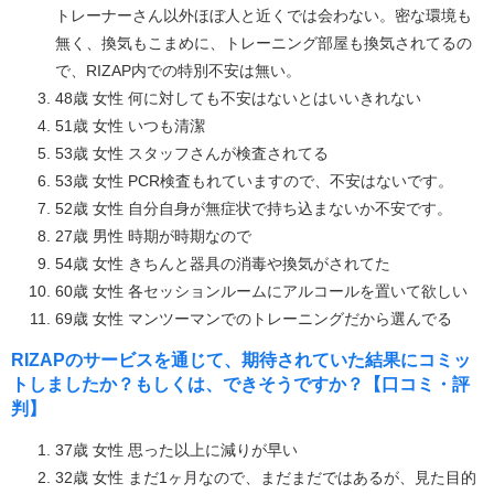
トレーナーさん以外ほぼ人と近くでは会わない。密な環境も
無く、換気もこまめに、トレーニング部屋も換気されてるの
で、RIZAP内での特別不安は無い。
48歳 女性 何に対しても不安はないとはいいきれない
51歳 女性 いつも清潔
53歳 女性 スタッフさんが検査されてる
53歳 女性 PCR検査もれていますので、不安はないです。
52歳 女性 自分自身が無症状で持ち込まないか不安です。
27歳 男性 時期が時期なので
54歳 女性 きちんと器具の消毒や換気がされてた
60歳 女性 各セッションルームにアルコールを置いて欲しい
69歳 女性 マンツーマンでのトレーニングだから選んでる
RIZAPのサービスを通じて、期待されていた結果にコミッ
トしましたか？もしくは、できそうですか？【口コミ・評
判】
37歳 女性 思った以上に減りが早い
32歳 女性 まだ1ヶ月なので、まだまだではあるが、見た目的