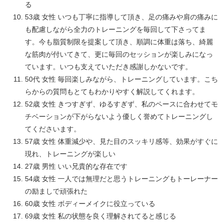
る
53歳 女性 いつも丁寧に指導して頂き、足の痛みや肩の痛みに
も配慮しながら全力のトレーニングを毎回して下さってま
す。今も脂質制限を提案して頂き、順調に体重は落ち、綺麗
な筋肉が付いてきて、更に毎回のセッションが楽しみになっ
ています。いつも支えていただき感謝しかないです。
50代 女性 毎回楽しみながら、トレーニングしています。こち
らからの質問もとてもわかりやすく解説してくれます。
52歳 女性 きつすぎず、ゆるすぎず、私のペースに合わせてモ
チベーションが下がらないよう優しく誉めてトレーニングし
てくださいます。
57歳 女性 体重減少や、見た目のスッキリ感等、効果がすぐに
現れ、トレーニングが楽しい
27歳 男性 いい兄貴的な存在です
54歳 女性 一人では無理だと思うトレーニングもトーレーナー
の励ましで頑張れた
60歳 女性 ボディーメイクに役立っている
69歳 女性 私の状態を良く理解されてると感じる