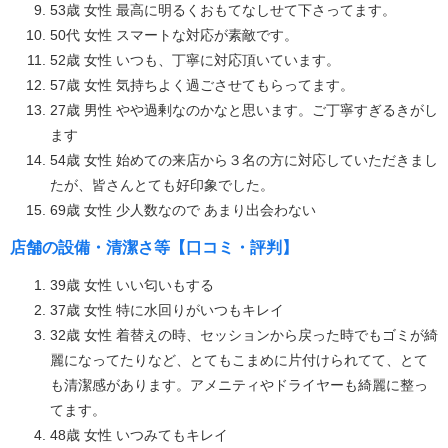
53歳 女性 最高に明るくおもてなしせて下さってます。
50代 女性 スマートな対応が素敵です。
52歳 女性 いつも、丁寧に対応頂いています。
57歳 女性 気持ちよく過ごさせてもらってます。
27歳 男性 やや過剰なのかなと思います。ご丁寧すぎるきがし
ます
54歳 女性 始めての来店から３名の方に対応していただきまし
たが、皆さんとても好印象でした。
69歳 女性 少人数なので あまり出会わない
店舗の設備・清潔さ等【口コミ・評判】
39歳 女性 いい匂いもする
37歳 女性 特に水回りがいつもキレイ
32歳 女性 着替えの時、セッションから戻った時でもゴミが綺
麗になってたりなど、とてもこまめに片付けられてて、とて
も清潔感があります。アメニティやドライヤーも綺麗に整っ
てます。
48歳 女性 いつみてもキレイ