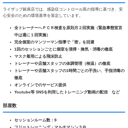
ライザップ銀座店では、感染症コントロール医の指導に基づき、安
心安全のための環境基準を策定しています。
全トレーナーへＰＣＲ検査を原則月２回実施（緊急事態宣言
中は週に１回実施）
完全個室のマンツーマン指導で「密」を回避
1回のセッションごとに個室を清掃・換気・消毒の徹底
マスク着用による飛沫防止
トレーナーや店舗スタッフの体調管理（検温）の徹底
トレーナーや店舗スタッフの1時間ごとの手洗い、手指消毒の
徹底
オンラインでのサービス提供
Youtube等 SNSを利用したトレーニング動画の配信 など
部屋数
セッションルーム数：9
フリートレーニング・マルチマシン３台