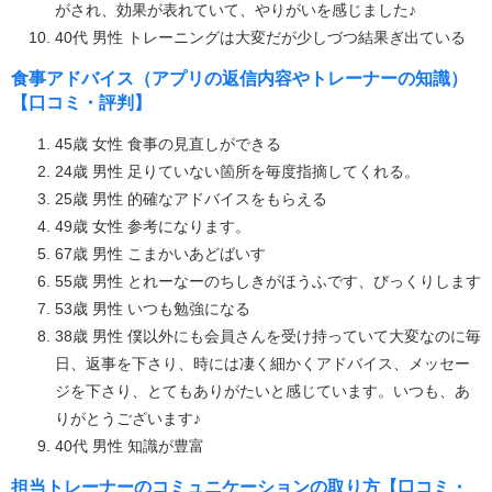
がされ、効果が表れていて、やりがいを感じました♪
40代 男性 トレーニングは大変だが少しづつ結果ぎ出ている
食事アドバイス（アプリの返信内容やトレーナーの知識）
【口コミ・評判】
45歳 女性 食事の見直しができる
24歳 男性 足りていない箇所を毎度指摘してくれる。
25歳 男性 的確なアドバイスをもらえる
49歳 女性 参考になります。
67歳 男性 こまかいあどばいす
55歳 男性 とれーなーのちしきがほうふです、びっくりします
53歳 男性 いつも勉強になる
38歳 男性 僕以外にも会員さんを受け持っていて大変なのに毎
日、返事を下さり、時には凄く細かくアドバイス、メッセー
ジを下さり、とてもありがたいと感じています。いつも、あ
りがとうございます♪
40代 男性 知識が豊富
担当トレーナーのコミュニケーションの取り方【口コミ・