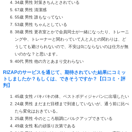
34歳 男性 対策きちんとされている
67歳 男性 清潔感
55歳 男性 誰もなってない
53歳 男性 ちゃんとしている
38歳 男性 更衣室とかで会員同士が一緒になったり、トレーニ
ング中、トレーナーと関わっていて人と人との関わりは、ど
うしても避けられないので、不安は0にならないのは仕方が無
いのかな？と思います。
40代 男性 他の方とあまり交わらない
RIZAPのサービスを通じて、期待されていた結果にコミッ
トしましたか？もしくは、できそうですか？【口コミ・評
判】
45歳 女性 バキバキの体、ベストボディジャパンに出場したい
24歳 男性 まだまだ目標まで到達していないが、通う前に比べ
たら変化はおきている。
25歳 男性 今のところ順調にバルクアップできている
49歳 女性 私の頑張り次第である