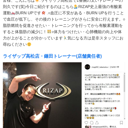
皆様、こんにちは
.ライザップ高松店で1番腕の太いトレーナーの
則久です(笑)今日ご紹介するのはこちら
RIZAP史上最強の有酸素
運動
BURN UPです
.○血圧に不安がある・BURN UPを行うこと
で血圧が低下し、その後のトレーニングがさらに安全に行えます。○
脂肪燃焼を促進させたい・トレーニングを行ってから有酸素運動を
すると体脂肪の減少に！
○体力をつけたい・心肺機能の向上や体
力が上がることが分かっています
気になる方は是非スタッフにお
尋ねください
ライザップ高松店・鎌田トレーナー(店舗責任者)