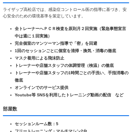
ライザップ高松店では、感染症コントロール医の指導に基づき、安
心安全のための環境基準を策定しています。
全トレーナーへＰＣＲ検査を原則月２回実施（緊急事態宣言
中は週に１回実施）
完全個室のマンツーマン指導で「密」を回避
1回のセッションごとに個室を清掃・換気・消毒の徹底
マスク着用による飛沫防止
トレーナーや店舗スタッフの体調管理（検温）の徹底
トレーナーや店舗スタッフの1時間ごとの手洗い、手指消毒の
徹底
オンラインでのサービス提供
Youtube等 SNSを利用したトレーニング動画の配信 など
部屋数
セッションルーム数：5
フリートレーニング・マルチマシン2台