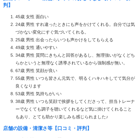
判】
45歳 女性 面白い
24歳 男性 すれ違ったときにも声をかけてくれる。自分では気
づかない変化にすぐ気づいてくれる。
25歳 男性 出会ったらいつも声かけをしてもらえる
49歳 女性 通いやすい
34歳 男性 質問にきちんと回答があるし、無理強いがなくどち
らかというと無理なく誘導されているから強制感が無い。
67歳 男性 笑顔が良い
55歳 男性 いつも皆さん元気で、明るくハキハキしてて気分が
良くなります
53歳 男性 気持ちがいい
38歳 男性 いつも笑顔で挨拶をしてくださって、担当トレーナ
ーでなくても調子を聴いてくれるなど気に掛けてくれること
もあり、とても助かり楽しみも感じられました♪
店舗の設備・清潔さ等【口コミ・評判】