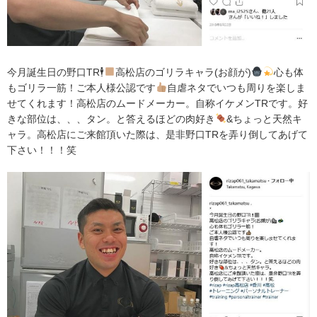
今月誕生日の野口TR🕴
高松店のゴリラキャラ(お顔が)
心も体
もゴリラ一筋！ご本人様公認です
自虐ネタでいつも周りを楽しま
せてくれます！高松店のムードメーカー。自称イケメンTRです。好
きな部位は、、、タン。と答えるほどの肉好き
&ちょっと天然キ
ャラ。高松店にご来館頂いた際は、是非野口TRを弄り倒してあげて
下さい！！！笑