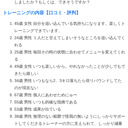
しましたか？もしくは、できそうですか？
トレーニングの内容【口コミ・評判】
45歳 女性 自分を追い込んでいる気持ちになります。楽しくト
レーニングできています。
24歳 男性 １人だと甘えてしまいそうなところを追い込んでく
れる
25歳 男性 毎回その時の状態に合わせてメニューを変えてくれ
る
49歳 女性 いつも楽しいから。やれなかったことが少しでもで
きたら嬉しい
34歳 男性 いつもなら2、3キロ落ちたら倍リバウンドしてた
のが現在ない
67歳 男性 個人にあわせためにゅー
55歳 男性 いつも的確な指摘である
53歳 男性 成果が出ている
38歳 男性 無理のない範囲で怪我の無いようにしっかりサポー
トしてくださるトレーナーの方に支えられて、しっかり減量