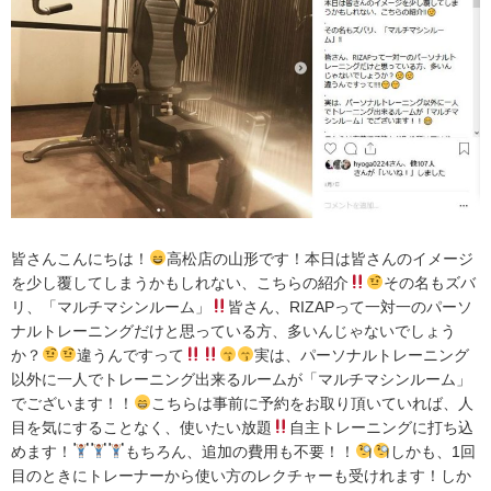
皆さんこんにちは！
高松店の山形です！本日は皆さんのイメージ
を少し覆してしまうかもしれない、こちらの紹介
その名もズバ
リ、「マルチマシンルーム」
皆さん、RIZAPって一対一のパーソ
ナルトレーニングだけと思っている方、多いんじゃないでしょう
か？
違うんですって
実は、パーソナルトレーニング
以外に一人でトレーニング出来るルームが「マルチマシンルーム」
でございます！！
こちらは事前に予約をお取り頂いていれば、人
目を気にすることなく、使いたい放題
自主トレーニングに打ち込
めます！
もちろん、追加の費用も不要！！
しかも、1回
目のときにトレーナーから使い方のレクチャーも受けれます！しか