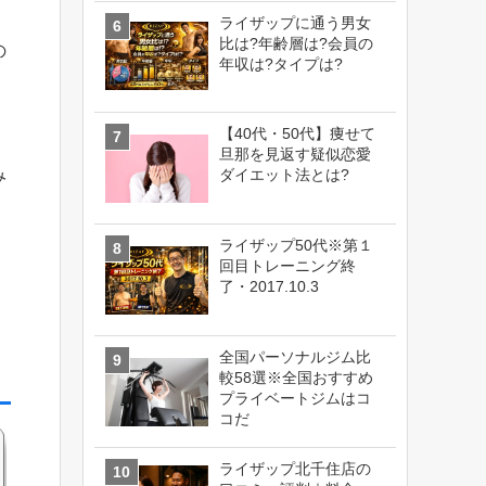
ライザップに通う男女
比は?年齢層は?会員の
の
年収は?タイプは?
【40代・50代】痩せて
旦那を見返す疑似恋愛
み
ダイエット法とは?
ライザップ50代※第１
回目トレーニング終
了・2017.10.3
全国パーソナルジム比
較58選※全国おすすめ
プライベートジムはコ
コだ
ライザップ北千住店の