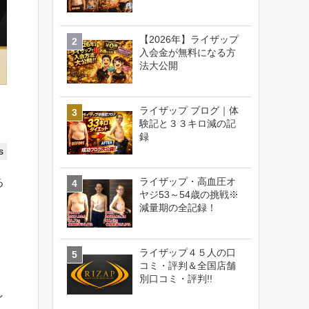
【2026年】ライザップ
入会金が無料になる方
法大公開
ライザップ ブログ｜体
験記と３３キロ減の記
録
s
ライザップ・高血圧オ
る
ヤジ53～54歳の挑戦※
減量期の全記録！
ライザップ４５人の口
コミ・評判＆全国店舗
別口コミ・評判!!
し