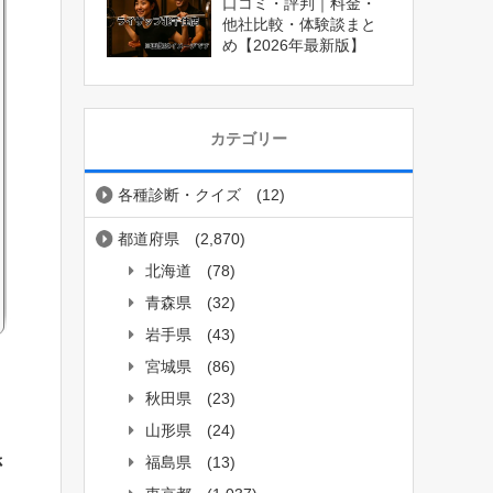
口コミ・評判｜料金・
他社比較・体験談まと
め【2026年最新版】
カテゴリー
各種診断・クイズ
(12)
都道府県
(2,870)
北海道
(78)
青森県
(32)
岩手県
(43)
宮城県
(86)
秋田県
(23)
山形県
(24)
さ
福島県
(13)