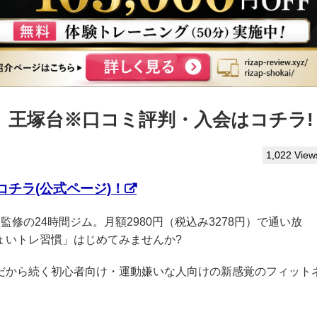
ぷ】王塚台※口コミ評判・入会はコチラ!
1,022 View
チラ(公式ページ)！
AP監修の24時間ジム。月額2980円（税込み3278円）で通い放
ょいトレ習慣」はじめてみませんか?
クだから続く初心者向け・運動嫌いな人向けの新感覚のフィット