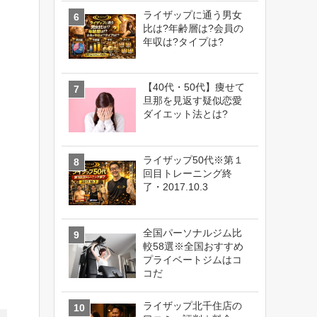
ライザップに通う男女
比は?年齢層は?会員の
年収は?タイプは?
【40代・50代】痩せて
旦那を見返す疑似恋愛
ダイエット法とは?
ライザップ50代※第１
回目トレーニング終
了・2017.10.3
全国パーソナルジム比
較58選※全国おすすめ
プライベートジムはコ
コだ
ライザップ北千住店の