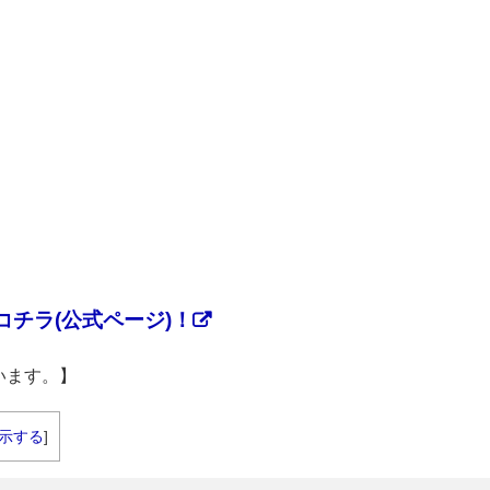
チラ(公式ページ)！
います。】
示する
]