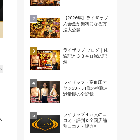
【2026年】ライザップ
入会金が無料になる方
法大公開
ライザップ ブログ｜体
験記と３３キロ減の記
録
s
ライザップ・高血圧オ
ヤジ53～54歳の挑戦※
減量期の全記録！
ライザップ４５人の口
ネ
コミ・評判＆全国店舗
別口コミ・評判!!