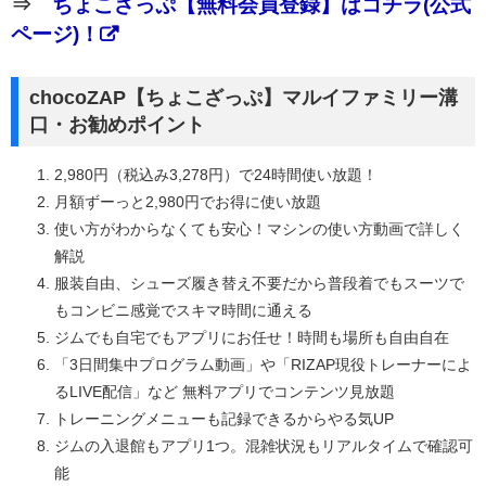
⇒
ちょこざっぷ【無料会員登録】はコチラ(公式
ページ)！
chocoZAP【ちょこざっぷ】マルイファミリー溝
口・お勧めポイント
2,980円（税込み3,278円）で24時間使い放題！
月額ずーっと2,980円でお得に使い放題
使い方がわからなくても安心！マシンの使い方動画で詳しく
解説
服装自由、シューズ履き替え不要だから普段着でもスーツで
もコンビニ感覚でスキマ時間に通える
ジムでも自宅でもアプリにお任せ！時間も場所も自由自在
「3日間集中プログラム動画」や「RIZAP現役トレーナーによ
るLIVE配信」など 無料アプリでコンテンツ見放題
トレーニングメニューも記録できるからやる気UP
ジムの入退館もアプリ1つ。混雑状況もリアルタイムで確認可
能