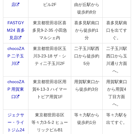
店
ビル2F
由が丘駅から
徒歩約8分
FASTGY
東京都世田谷区喜
喜多見駅南口
喜多見駅南
M24 喜多
多見9-2-35 小田急
から徒歩約1
口を出てす
見店
マルシェ内
分
ぐ。
chocoZA
東京都世田谷区玉
二子玉川駅西
二子玉川駅
P 二子玉
川3-23-18 ザ・シ
口から徒歩約
西口から玉
川
ティ二子玉川2F
5分
川通り方面
へ。
chocoZA
東京都世田谷区用
用賀駅東口か
用賀駅東口
P 用賀東
賀4-13-3 ハイマー
ら徒歩約3分
から用賀4
口
トピア用賀1F
丁目方面
へ。
ジェクサ
東京都世田谷区
等々力駅から
等々力駅を
ー・ライ
等々力3-5-2 ヒュー
徒歩約1分
出てすぐ。
トジム24
リックビルB1