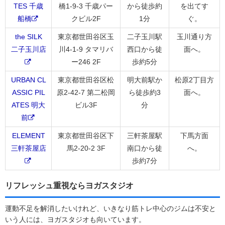
TES 千歳
橋1-9-3 千歳パー
から徒歩約
を出てす
船橋
クビル2F
1分
ぐ。
the SILK
東京都世田谷区玉
二子玉川駅
玉川通り方
二子玉川店
川4-1-9 タマリバ
西口から徒
面へ。
ー246 2F
歩約5分
URBAN CL
東京都世田谷区松
明大前駅か
松原2丁目方
ASSIC PIL
原2-42-7 第二松岡
ら徒歩約3
面へ。
ATES 明大
ビル3F
分
前
ELEMENT
東京都世田谷区下
三軒茶屋駅
下馬方面
三軒茶屋店
馬2-20-2 3F
南口から徒
へ。
歩約7分
リフレッシュ重視ならヨガスタジオ
運動不足を解消したいけれど、いきなり筋トレ中心のジムは不安と
いう人には、ヨガスタジオも向いています。