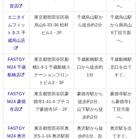
賀店
へ。
エニタイ
東京都世田谷区南
千歳烏山駅か
千歳烏山駅
ムフィッ
烏山6-33-36 松村
ら徒歩約2分
から南烏山
トネス 千
ビル1・2F
6丁目方面
歳烏山店
へ。
FASTGY
東京都世田谷区船
千歳船橋駅北
千歳船橋駅
M24 千歳
橋1-9-1 千歳船橋ス
口から徒歩約
北口を出て
船橋店
テーションフロン
1分
すぐ。
トビル2・3F
FASTGY
東京都世田谷区豪
豪徳寺駅から
豪徳寺駅か
M24 豪徳
徳寺1-41-4 プチコ
徒歩約2分、
ら豪徳寺1
寺店
ア豪徳寺1F・2F
山下駅から徒
丁目方面
歩約2分
へ。
FASTGY
東京都世田谷区奥
奥沢駅から徒
奥沢駅を出
M24 奥沢
沢5-1-16 奥沢駅前
歩約1分、自
てすぐ。