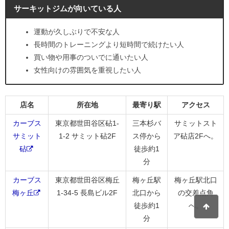
サーキットジムが向いている人
運動が久しぶりで不安な人
長時間のトレーニングより短時間で続けたい人
買い物や用事のついでに通いたい人
女性向けの雰囲気を重視したい人
店名
所在地
最寄り駅
アクセス
カーブス
東京都世田谷区砧1-
三本杉バ
サミットスト
サミット
1-2 サミット砧2F
ス停から
ア砧店2Fへ。
砧
徒歩約1
分
カーブス
東京都世田谷区梅丘
梅ヶ丘駅
梅ヶ丘駅北口
梅ヶ丘
1-34-5 長島ビル2F
北口から
の交差点角
徒歩約1
へ。
分