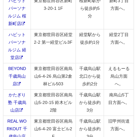
ハビット
東京都世田谷区新町
桜新町駅か
新町3丁目
パーソナ
3-20-1 1F
ら徒歩約5
方面へ。
ルジム 桜
分
新町店
ハビット
東京都世田谷区経堂
経堂駅から
経堂2丁目
パーソナ
2-2 第一経堂ビル3F
徒歩約1分
方面へ。
ルジム 経
堂店
BEYOND
東京都世田谷区南烏
千歳烏山駅
えるもーる
千歳烏山
山6-4-26 烏山第2倉
北口から徒
烏山方面
店
林ビル503
歩約2分
へ。
かたぎり
東京都世田谷区南烏
千歳烏山駅
南烏山5丁
塾 千歳烏
山5-20-15 鈴木ビル
から徒歩約
目方面へ。
山店
2階
3分
REAL WO
東京都世田谷区南烏
千歳烏山駅
旧甲州街道
RKOUT 千
山6-4-20 富士ビル2
から徒歩約
方面へ。
歳烏山店
F
3分