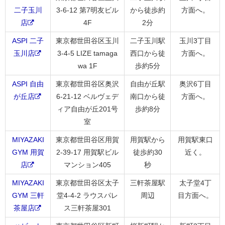
二子玉川
3-6-12 第7明友ビル
から徒歩約
方面へ。
店
4F
2分
ASPI 二子
東京都世田谷区玉川
二子玉川駅
玉川3丁目
玉川店
3-4-5 LIZE tamaga
西口から徒
方面へ。
wa 1F
歩約5分
ASPI 自由
東京都世田谷区奥沢
自由が丘駅
奥沢6丁目
が丘店
6-21-12 ベルヴェデ
南口から徒
方面へ。
ィア自由が丘201号
歩約8分
室
MIYAZAKI
東京都世田谷区用賀
用賀駅から
用賀駅東口
GYM 用賀
2-39-17 用賀駅ビル
徒歩約30
近く。
店
マンション405
秒
MIYAZAKI
東京都世田谷区太子
三軒茶屋駅
太子堂4丁
GYM 三軒
堂4-4-2 ラウスパレ
周辺
目方面へ。
茶屋店
ス三軒茶屋301