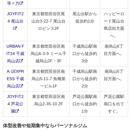
等々力
JOYFIT2
東京都世田谷区尾
尾山台駅から
ハッピーロ
4 尾山台
山台3-22-7 尾山台
徒歩約1分
ード尾山台
ロビンス2F
商店街方面
へ。
URBAN F
東京都世田谷区南
千歳烏山駅南
南烏山6丁
IT24 千歳
烏山6-3-9 ミール千
口から徒歩約
目方面へ。
烏山店
歳烏山2F・3F
3分
A-1EXPR
東京都世田谷区南
千歳烏山駅南
南烏山5丁
ESS 千歳
烏山5-11-7 魚梅第
口から徒歩約
目方面へ。
烏山店
一ビル1F
2分
JOYFIT2
東京都世田谷区南
芦花公園駅南
芦花公園駅
4 芦花公
烏山2-35-10 2F
口から徒歩約
南口を出て
園
1分
すぐ。
体型改善や短期集中ならパーソナルジム