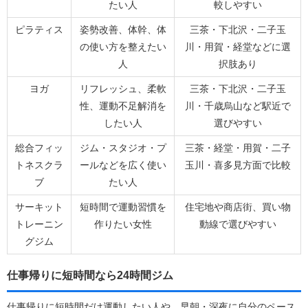
たい人
較しやすい
ピラティス
姿勢改善、体幹、体
三茶・下北沢・二子玉
の使い方を整えたい
川・用賀・経堂などに選
人
択肢あり
ヨガ
リフレッシュ、柔軟
三茶・下北沢・二子玉
性、運動不足解消を
川・千歳烏山など駅近で
したい人
選びやすい
総合フィッ
ジム・スタジオ・プ
三茶・経堂・用賀・二子
トネスクラ
ールなどを広く使い
玉川・喜多見方面で比較
ブ
たい人
サーキット
短時間で運動習慣を
住宅地や商店街、買い物
トレーニン
作りたい女性
動線で選びやすい
グジム
仕事帰りに短時間なら24時間ジム
仕事帰りに短時間だけ運動したい人や、早朝・深夜に自分のペース