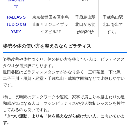
PALLAS S
東京都世田谷区南烏
千歳烏山駅
千歳烏山駅
TUDIO＆G
山6-4-8 ジェイプラ
北口から徒
北口を出て
YM
イズビル2F
歩約30秒
すぐ。
姿勢や体の使い方を整えるならピラティス
姿勢改善や体幹づくり、体の使い方を整えたい人は、ピラティスス
タジオが選択肢になります。
世田谷区はピラティススタジオがかなり多く、三軒茶屋・下北沢・
二子玉川・用賀・経堂・千歳烏山・成城学園前などで比較しやすい
です。
特に、長時間のデスクワークや運転、家事で肩こりや腰まわりの違
和感が気になる人は、マシンピラティスや少人数制レッスンを検討
してみるのも良いですね。
「きつい運動」よりも「体を整えながら続けたい人」に向いていま
す。