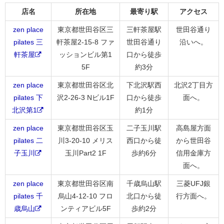
店名
所在地
最寄り駅
アクセス
zen place
東京都世田谷区三
三軒茶屋駅
世田谷通り
pilates 三
軒茶屋2-15-8 ファ
世田谷通り
沿いへ。
軒茶屋
ッションビル第1
口から徒歩
5F
約3分
zen place
東京都世田谷区北
下北沢駅西
北沢2丁目方
pilates 下
沢2-26-3 Nビル1F
口から徒歩
面へ。
北沢第1
約1分
zen place
東京都世田谷区玉
二子玉川駅
高島屋方面
pilates 二
川3-20-10 メリス
西口から徒
から世田谷
子玉川
玉川Part2 1F
歩約6分
信用金庫方
面へ。
zen place
東京都世田谷区南
千歳烏山駅
三菱UFJ銀
pilates 千
烏山4-12-10 フロ
北口から徒
行方面へ。
歳烏山
ンティアビル5F
歩約2分