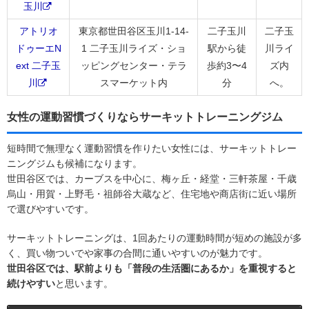
玉川
アトリオ
東京都世田谷区玉川1-14-
二子玉川
二子玉
ドゥーエN
1 二子玉川ライズ・ショ
駅から徒
川ライ
ext 二子玉
ッピングセンター・テラ
歩約3〜4
ズ内
川
スマーケット内
分
へ。
女性の運動習慣づくりならサーキットトレーニングジム
短時間で無理なく運動習慣を作りたい女性には、サーキットトレー
ニングジムも候補になります。
世田谷区では、カーブスを中心に、梅ヶ丘・経堂・三軒茶屋・千歳
烏山・用賀・上野毛・祖師谷大蔵など、住宅地や商店街に近い場所
で選びやすいです。
サーキットトレーニングは、1回あたりの運動時間が短めの施設が多
く、買い物ついでや家事の合間に通いやすいのが魅力です。
世田谷区では、駅前よりも「普段の生活圏にあるか」を重視すると
続けやすい
と思います。