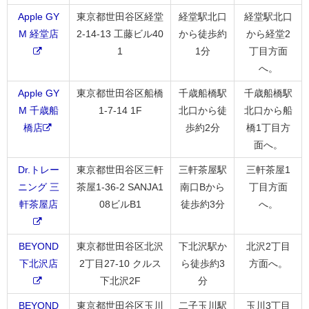
Apple GY
東京都世田谷区経堂
経堂駅北口
経堂駅北口
M 経堂店
2-14-13 工藤ビル40
から徒歩約
から経堂2
1
1分
丁目方面
へ。
Apple GY
東京都世田谷区船橋
千歳船橋駅
千歳船橋駅
M 千歳船
1-7-14 1F
北口から徒
北口から船
橋店
歩約2分
橋1丁目方
面へ。
Dr.トレー
東京都世田谷区三軒
三軒茶屋駅
三軒茶屋1
ニング 三
茶屋1-36-2 SANJA1
南口Bから
丁目方面
軒茶屋店
08ビルB1
徒歩約3分
へ。
BEYOND
東京都世田谷区北沢
下北沢駅か
北沢2丁目
下北沢店
2丁目27-10 クルス
ら徒歩約3
方面へ。
下北沢2F
分
BEYOND
東京都世田谷区玉川
二子玉川駅
玉川3丁目