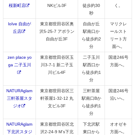
桜新町店
NKビル3F
徒歩約30
く。
秒
loIve 自由が
東京都世田谷区奥
自由が丘
マリクレ
丘店
沢5-25-7 アポラン
駅南口か
ールスト
自由が丘3F
ら徒歩約2
リート方
分
面へ。
zen place yo
東京都世田谷区玉
二子玉川
国道246号
ga 二子玉川
川3-7-1 新二子玉
駅西口か
方面へ。
川ビル4F
ら徒歩約1
分
NATURAglam
東京都世田谷区三
三軒茶屋
国道246号
三軒茶屋スタ
軒茶屋1-32-12 丸
駅南口Bか
沿いへ。
ジオ
文ビル3F
ら徒歩約1
分
NATURAglam
東京都世田谷区北
下北沢駅
オオゼキ
下北沢スタジ
沢2-24-9 M’s下北
東口から
方面へ。