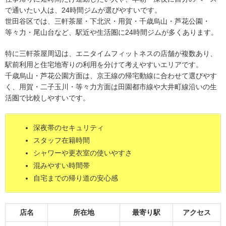
で通いたい人は、24時間ジムが選びやすいです。
世田谷区では、三軒茶屋・下北沢・用賀・千歳烏山・芦花公園・
等々力・尾山台など、駅近や生活圏に24時間ジムが多くあります。
特に三軒茶屋周辺は、エニタイムフィットネスの店舗が複数あり、
駅前利用と住宅地寄りの利用を分けて考えやすいエリアです。
千歳烏山・芦花公園方面は、京王線の帰宅動線に合わせて選びやす
く、用賀・二子玉川・等々力方面は田園都市線や大井町線沿いの生
活圏で比較しやすいです。
深夜帯のセキュリティ
スタッフ在籍時間
シャワーや更衣室の使いやすさ
混みやすい時間帯
自宅までの帰り道の安心感
店名
所在地
最寄り駅
アクセス