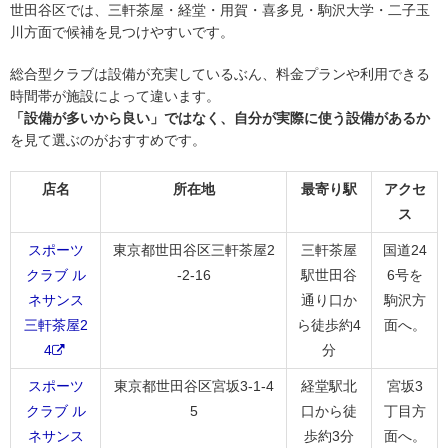
世田谷区では、三軒茶屋・経堂・用賀・喜多見・駒沢大学・二子玉
川方面で候補を見つけやすいです。
総合型クラブは設備が充実しているぶん、料金プランや利用できる
時間帯が施設によって違います。
「設備が多いから良い」ではなく、自分が実際に使う設備があるか
を見て選ぶのがおすすめです。
店名
所在地
最寄り駅
アクセ
ス
スポーツ
東京都世田谷区三軒茶屋2
三軒茶屋
国道24
クラブ ル
-2-16
駅世田谷
6号を
ネサンス
通り口か
駒沢方
三軒茶屋2
ら徒歩約4
面へ。
4
分
スポーツ
東京都世田谷区宮坂3-1-4
経堂駅北
宮坂3
クラブ ル
5
口から徒
丁目方
ネサンス
歩約3分
面へ。