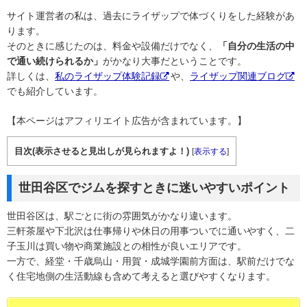
サイト運営者の私は、過去にライザップで体づくりをした経験があ
ります。
そのときに感じたのは、料金や設備だけでなく、
「自分の生活の中
で通い続けられるか」
がかなり大事だということです。
詳しくは、
私のライザップ体験記録
や、
ライザップ関連ブログ
でも紹介しています。
【本ページはアフィリエイト広告が含まれています。】
目次(表示させると見出しが見られますよ！)
[
表示する
]
世田谷区でジムを探すときに迷いやすいポイント
世田谷区は、駅ごとに街の雰囲気がかなり違います。
三軒茶屋や下北沢は仕事帰りや休日の用事ついでに通いやすく、二
子玉川は買い物や商業施設との相性が良いエリアです。
一方で、経堂・千歳烏山・用賀・成城学園前方面は、駅前だけでな
く住宅地側の生活動線も含めて考えると選びやすくなります。