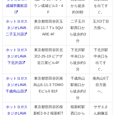
成城学園前店
ラン成城ビル3・4
から徒歩
を出てす
F
約30秒
ぐ。
ホットヨガス
東京都世田谷区玉
二子玉川
玉川3丁目
タジオLAVA
川3-11-7 T’s SQU
駅西口か
方面へ。
二子玉川店
ARE 4F
ら徒歩約3
分
ホットヨガス
東京都世田谷区北
下北沢駅
下北沢駅
タジオLAVA
沢2-25-19 ピアザ
中央口か
中央口を
下北沢店
近江屋ビル4F
ら徒歩約1
出てす
分
ぐ。
ホットヨガス
東京都世田谷区南
千歳烏山
南烏山5丁
タジオLAVA
烏山5-11-3 TOMO
駅南口か
目方面
千歳烏山店
Eビル5 B1F
ら徒歩約2
へ。
分
ホットヨガス
東京都世田谷区桜
桜新町駅
サザエさ
タジオLAVA
新町2-9-2 桜新町T
西口から
ん銅像近