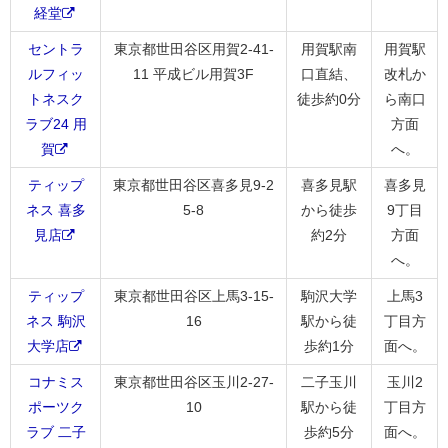
経堂
セントラ
東京都世田谷区用賀2-41-
用賀駅南
用賀駅
ルフィッ
11 平成ビル用賀3F
口直結、
改札か
トネスク
徒歩約0分
ら南口
ラブ24 用
方面
賀
へ。
ティップ
東京都世田谷区喜多見9-2
喜多見駅
喜多見
ネス 喜多
5-8
から徒歩
9丁目
見店
約2分
方面
へ。
ティップ
東京都世田谷区上馬3-15-
駒沢大学
上馬3
ネス 駒沢
16
駅から徒
丁目方
大学店
歩約1分
面へ。
コナミス
東京都世田谷区玉川2-27-
二子玉川
玉川2
ポーツク
10
駅から徒
丁目方
ラブ 二子
歩約5分
面へ。