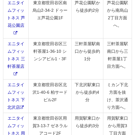
エニタイ
東京都世田谷区南
芦花公園駅か
芦花公園駅
ムフィッ
烏山2-34-2 ドゥー
ら徒歩約2分
から南烏山
トネス 芦
エ芦花公園1F
2丁目方面
花公園店
へ。
エニタイ
東京都世田谷区三
三軒茶屋駅南
三軒茶屋駅
ムフィッ
軒茶屋1-36-10 シ
口から徒歩約
南口から三
トネス 三
ンシアビル1・3F
1分
軒茶屋1丁
軒茶屋店
目方面へ。
エニタイ
東京都世田谷区北
下北沢駅東口
ミカン下北
ムフィッ
沢1-40-6 柏サード
から徒歩約4
方面を抜
トネス 下
ビル2F
分
け、茶沢通
北沢店
り方面へ。
エニタイ
東京都世田谷区用
用賀駅東口か
用賀駅東口
ムフィッ
賀3-13-7 ゼネラル
ら徒歩約3分
から用賀3
トネス 用
アコード2F
丁目方面