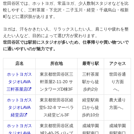
世田谷区では、ホットヨガ、常温ヨガ、少人数制スタジオなどを比
較しやすく、三軒茶屋・下北沢・二子玉川・経堂・千歳烏山・桜新
町などに選択肢があります。
ヨガは、汗をかきたい人、リラックスしたい人、肩こりや疲れを整
えたい人など、目的によって選び方が変わります。
世田谷区では駅前にスタジオが多いため、仕事帰りや買い物ついで
に通いやすいのが魅力です。
店名
所在地
最寄り駅
アクセス
ホットヨガス
東京都世田谷区三
三軒茶屋
世田谷通
タジオLAVA
軒茶屋2-11-20 サ
駅から徒
り方面
三軒茶屋店
ンタワーズD棟3F
歩約2分
へ。
ホットヨガス
東京都世田谷区経
経堂駅南
農大通り
タジオLAVA
堂5-32-8 マーベラ
口から徒
方面へ。
経堂店
ス経堂ビル3F
歩約10分
ホットヨガス
東京都世田谷区成
成城学園
成城学園
タジオLAVA
城2-40-25 パレブ
前駅南口
前駅南口