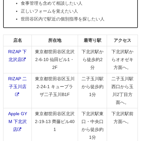
食事管理も含めて相談したい人
正しいフォームを覚えたい人
世田谷区内で駅近の個別指導を探したい人
店名
所在地
最寄り駅
アクセス
RIZAP 下
東京都世田谷区北沢
下北沢駅か
下北沢駅か
北沢店
2-6-10 仙田ビル1・
ら徒歩約2
らオオゼキ
2F
分
方面へ。
RIZAP 二
東京都世田谷区玉川
二子玉川駅
二子玉川駅
子玉川店
2-24-1 キュープラ
から徒歩約
西口から玉
ザ二子玉川B1F
1分
川2丁目方
面へ。
Apple GY
東京都世田谷区北沢
下北沢駅東
下北沢駅前
M 下北沢
2-19-13 齊藤ビル40
口・中央口
方面へ。
店
1
から徒歩約
1分