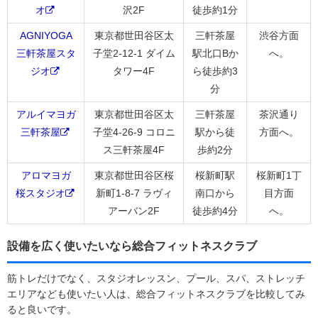
オ
沢2F
徒歩約1分
AGNIYOGA
東京都世田谷区太
三軒茶屋
渋谷方面
三軒茶屋スタ
子堂2-12-1 ダイム
駅北口Bか
へ。
ジオ
タワー4F
ら徒歩約3
分
アルイマヨガ
東京都世田谷区太
三軒茶屋
茶沢通り
三軒茶屋
子堂4-26-9 コロニ
駅から徒
方面へ。
ス三軒茶屋4F
歩約2分
アロマヨガ
東京都世田谷区桜
桜新町駅
桜新町1丁
桜スタジオ
新町1-8-7 ラヴィ
南口から
目方面
アーバン2F
徒歩約4分
へ。
設備を広く使いたいなら総合フィットネスクラブ
筋トレだけでなく、スタジオレッスン、プール、スパ、ストレッチ
エリアなども使いたい人は、総合フィットネスクラブを比較してみ
ると良いです。