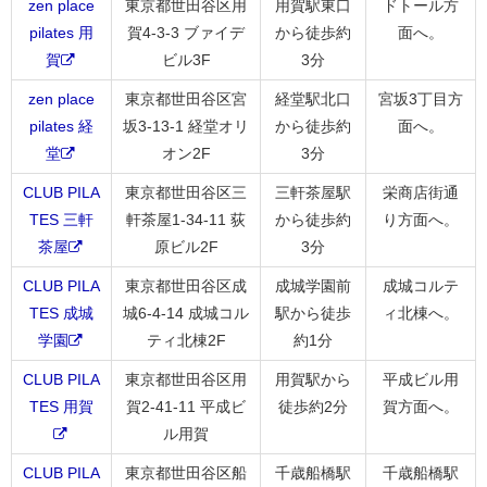
zen place
東京都世田谷区用
用賀駅東口
ドトール方
pilates 用
賀4-3-3 ブァイデ
から徒歩約
面へ。
賀
ビル3F
3分
zen place
東京都世田谷区宮
経堂駅北口
宮坂3丁目方
pilates 経
坂3-13-1 経堂オリ
から徒歩約
面へ。
堂
オン2F
3分
CLUB PILA
東京都世田谷区三
三軒茶屋駅
栄商店街通
TES 三軒
軒茶屋1-34-11 荻
から徒歩約
り方面へ。
茶屋
原ビル2F
3分
CLUB PILA
東京都世田谷区成
成城学園前
成城コルテ
TES 成城
城6-4-14 成城コル
駅から徒歩
ィ北棟へ。
学園
ティ北棟2F
約1分
CLUB PILA
東京都世田谷区用
用賀駅から
平成ビル用
TES 用賀
賀2-41-11 平成ビ
徒歩約2分
賀方面へ。
ル用賀
CLUB PILA
東京都世田谷区船
千歳船橋駅
千歳船橋駅