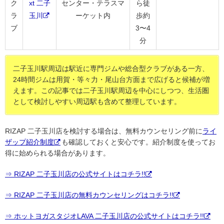
ク
xt 二子
センター・テラスマ
ら徒
ラ
玉川
ーケット内
歩約
ブ
3〜4
分
二子玉川駅周辺は駅近に専門ジムや総合型クラブがある一方、
24時間ジムは用賀・等々力・尾山台方面まで広げると候補が増
えます。この記事では二子玉川駅周辺を中心にしつつ、生活圏
として検討しやすい周辺駅も含めて整理しています。
RIZAP 二子玉川店を検討する場合は、無料カウンセリング前に
ライ
ザップ紹介制度
も確認しておくと安心です。紹介制度を使ってお
得に始められる場合があります。
⇒ RIZAP 二子玉川店の公式サイトはコチラ!!
⇒ RIZAP 二子玉川店の無料カウンセリングはコチラ!!
⇒ ホットヨガスタジオLAVA 二子玉川店の公式サイトはコチラ!!