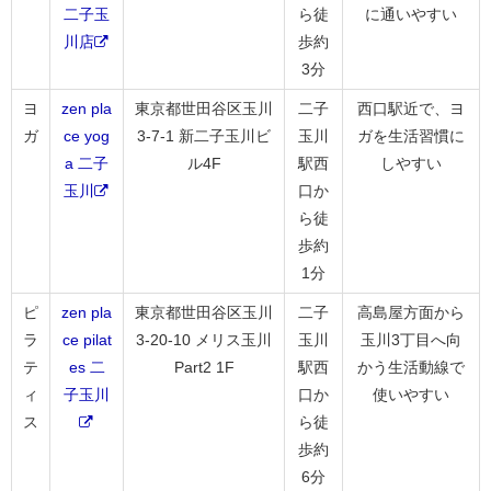
二子玉
ら徒
に通いやすい
川店
歩約
3分
ヨ
zen pla
東京都世田谷区玉川
二子
西口駅近で、ヨ
ガ
ce yog
3-7-1 新二子玉川ビ
玉川
ガを生活習慣に
a 二子
ル4F
駅西
しやすい
玉川
口か
ら徒
歩約
1分
ピ
zen pla
東京都世田谷区玉川
二子
高島屋方面から
ラ
ce pilat
3-20-10 メリス玉川
玉川
玉川3丁目へ向
テ
es 二
Part2 1F
駅西
かう生活動線で
ィ
子玉川
口か
使いやすい
ス
ら徒
歩約
6分