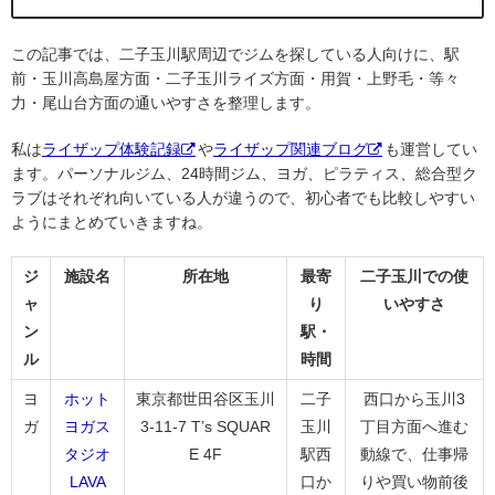
この記事では、二子玉川駅周辺でジムを探している人向けに、駅
前・玉川高島屋方面・二子玉川ライズ方面・用賀・上野毛・等々
力・尾山台方面の通いやすさを整理します。
私は
ライザップ体験記録
や
ライザップ関連ブログ
も運営してい
ます。パーソナルジム、24時間ジム、ヨガ、ピラティス、総合型ク
ラブはそれぞれ向いている人が違うので、初心者でも比較しやすい
ようにまとめていきますね。
ジ
施設名
所在地
最寄
二子玉川での使
ャ
り
いやすさ
ン
駅・
ル
時間
ヨ
ホット
東京都世田谷区玉川
二子
西口から玉川3
ガ
ヨガス
3-11-7 T’s SQUAR
玉川
丁目方面へ進む
タジオ
E 4F
駅西
動線で、仕事帰
LAVA
口か
りや買い物前後