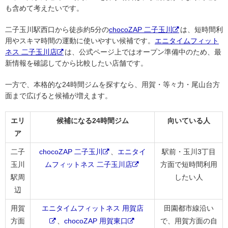
も含めて考えたいです。
二子玉川駅西口から徒歩約5分の
chocoZAP 二子玉川
は、短時間利
用やスキマ時間の運動に使いやすい候補です。
エニタイムフィット
ネス 二子玉川店
は、公式ページ上ではオープン準備中のため、最
新情報を確認してから比較したい店舗です。
一方で、本格的な24時間ジムを探すなら、用賀・等々力・尾山台方
面まで広げると候補が増えます。
エリ
候補になる24時間ジム
向いている人
ア
二子
chocoZAP 二子玉川
、
エニタイ
駅前・玉川3丁目
玉川
ムフィットネス 二子玉川店
方面で短時間利用
駅周
したい人
辺
用賀
エニタイムフィットネス 用賀店
田園都市線沿い
方面
、
chocoZAP 用賀東口
で、用賀方面の自