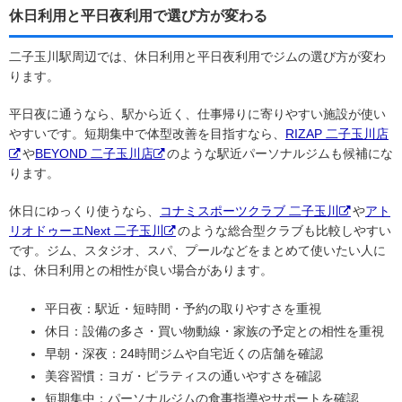
休日利用と平日夜利用で選び方が変わる
二子玉川駅周辺では、休日利用と平日夜利用でジムの選び方が変わ
ります。
平日夜に通うなら、駅から近く、仕事帰りに寄りやすい施設が使い
やすいです。短期集中で体型改善を目指すなら、
RIZAP 二子玉川店
や
BEYOND 二子玉川店
のような駅近パーソナルジムも候補にな
ります。
休日にゆっくり使うなら、
コナミスポーツクラブ 二子玉川
や
アト
リオドゥーエNext 二子玉川
のような総合型クラブも比較しやすい
です。ジム、スタジオ、スパ、プールなどをまとめて使いたい人に
は、休日利用との相性が良い場合があります。
平日夜：駅近・短時間・予約の取りやすさを重視
休日：設備の多さ・買い物動線・家族の予定との相性を重視
早朝・深夜：24時間ジムや自宅近くの店舗を確認
美容習慣：ヨガ・ピラティスの通いやすさを確認
短期集中：パーソナルジムの食事指導やサポートを確認