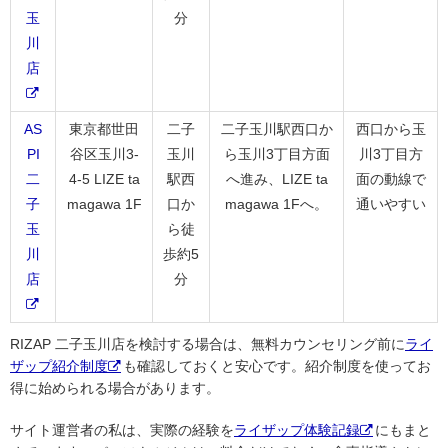
玉
分
川
店
AS
東京都世田
二子
二子玉川駅西口か
西口から玉
PI
谷区玉川3-
玉川
ら玉川3丁目方面
川3丁目方
二
4-5 LIZE ta
駅西
へ進み、LIZE ta
面の動線で
子
magawa 1F
口か
magawa 1Fへ。
通いやすい
玉
ら徒
川
歩約5
店
分
RIZAP 二子玉川店を検討する場合は、無料カウンセリング前に
ライ
ザップ紹介制度
も確認しておくと安心です。紹介制度を使ってお
得に始められる場合があります。
サイト運営者の私は、実際の経験を
ライザップ体験記録
にもまと