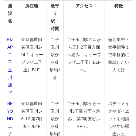
施
所在地
最寄
アクセス
特徴
設
り
名
駅・
時間
RIZ
東京都世田
二子
二子玉川駅西口か
短期集中・
AP
谷区玉川2-
玉川
ら玉川2丁目方面
食事指導ま
二
24-1 キュー
駅か
へ進み、キュープ
で本格的に
子
プラザ二子
ら徒
ラザ二子玉川B1F
相談したい
玉
玉川B1F
歩約1
へ。
人向け
川
分
店
BE
東京都世田
二子
二子玉川駅から玉
ボディメイ
YO
谷区玉川3-
玉川
川3丁目方面へ進
クやダイエ
ND
6-12 第7明
駅か
み、第7明友ビル
ットを相談
二
友ビル4F
ら徒
4Fへ。
しやすい駅
子
歩約2
近ジム