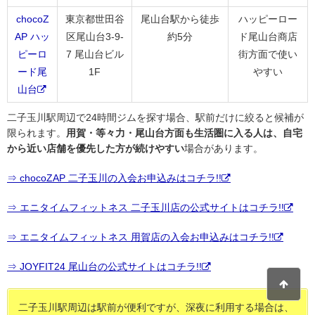
chocoZ
東京都世田谷
尾山台駅から徒歩
ハッピーロー
AP ハッ
区尾山台3-9-
約5分
ド尾山台商店
ピーロ
7 尾山台ビル
街方面で使い
ード尾
1F
やすい
山台
二子玉川駅周辺で24時間ジムを探す場合、駅前だけに絞ると候補が
限られます。
用賀・等々力・尾山台方面も生活圏に入る人は、自宅
から近い店舗を優先した方が続けやすい
場合があります。
⇒ chocoZAP 二子玉川の入会お申込みはコチラ!!
⇒ エニタイムフィットネス 二子玉川店の公式サイトはコチラ!!
⇒ エニタイムフィットネス 用賀店の入会お申込みはコチラ!!
⇒ JOYFIT24 尾山台の公式サイトはコチラ!!
二子玉川駅周辺は駅前が便利ですが、深夜に利用する場合は、