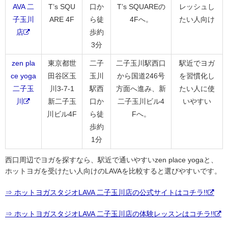
AVA 二
T’s SQU
口か
T’s SQUAREの
レッシュし
子玉川
ARE 4F
ら徒
4Fへ。
たい人向け
店
歩約
3分
zen pla
東京都世
二子
二子玉川駅西口
駅近でヨガ
ce yoga
田谷区玉
玉川
から国道246号
を習慣化し
二子玉
川3-7-1
駅西
方面へ進み、新
たい人に使
川
新二子玉
口か
二子玉川ビル4
いやすい
川ビル4F
ら徒
Fへ。
歩約
1分
西口周辺でヨガを探すなら、駅近で通いやすいzen place yogaと、
ホットヨガを受けたい人向けのLAVAを比較すると選びやすいです。
⇒ ホットヨガスタジオLAVA 二子玉川店の公式サイトはコチラ!!
⇒ ホットヨガスタジオLAVA 二子玉川店の体験レッスンはコチラ!!