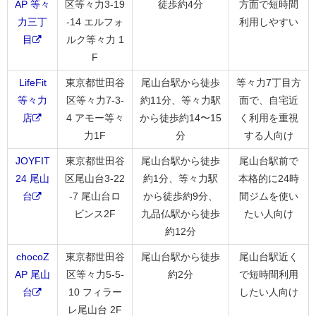
AP 等々
区等々力3-19
徒歩約4分
方面で短時間
力三丁
-14 エルフォ
利用しやすい
目
ルク等々力 1
F
LifeFit
東京都世田谷
尾山台駅から徒歩
等々力7丁目方
等々力
区等々力7-3-
約11分、等々力駅
面で、自宅近
店
4 アモー等々
から徒歩約14〜15
く利用を重視
力1F
分
する人向け
JOYFIT
東京都世田谷
尾山台駅から徒歩
尾山台駅前で
24 尾山
区尾山台3-22
約1分、等々力駅
本格的に24時
台
-7 尾山台ロ
から徒歩約9分、
間ジムを使い
ビンス2F
九品仏駅から徒歩
たい人向け
約12分
chocoZ
東京都世田谷
尾山台駅から徒歩
尾山台駅近く
AP 尾山
区等々力5-5-
約2分
で短時間利用
台
10 フィラー
したい人向け
レ尾山台 2F