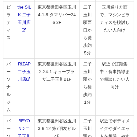
ピ
the SIL
東京都世田谷区玉川
二子
玉川通り方面
ラ
K 二子
4-1-9 タマリバー24
玉川
で、マシンピラ
テ
玉川店
6 2F
駅西
ティスを検討し
ィ
口か
たい人向け
ス
ら徒
歩約
5分
パ
RIZAP
東京都世田谷区玉川
二子
駅近で短期集
ー
二子玉
2-24-1 キュープラ
玉川
中・食事指導ま
ソ
川店
ザ二子玉川B1F
駅か
で相談したい人
ナ
ら徒
向け
ル
歩約
ジ
1分
ム
パ
BEYO
東京都世田谷区玉川
二子
駅近でボディメ
ー
ND 二
3-6-12 第7明友ビル
玉川
イクやダイエッ
ソ
子玉川
4F
駅か
トを相談しやす