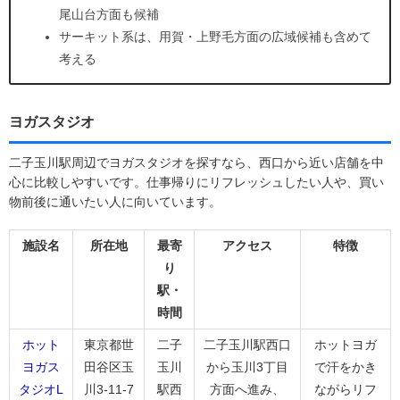
尾山台方面も候補
サーキット系は、用賀・上野毛方面の広域候補も含めて
考える
ヨガスタジオ
二子玉川駅周辺でヨガスタジオを探すなら、西口から近い店舗を中
心に比較しやすいです。仕事帰りにリフレッシュしたい人や、買い
物前後に通いたい人に向いています。
施設名
所在地
最寄
アクセス
特徴
り
駅・
時間
ホット
東京都世
二子
二子玉川駅西口
ホットヨガ
ヨガス
田谷区玉
玉川
から玉川3丁目
で汗をかき
タジオL
川3-11-7
駅西
方面へ進み、
ながらリフ