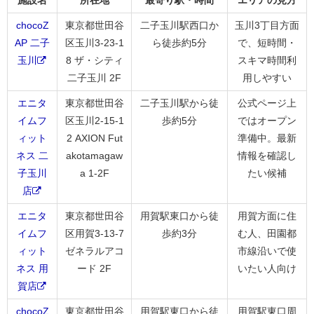
施設名
所在地
最寄り駅・時間
エリアの見方
chocoZ
東京都世田谷
二子玉川駅西口か
玉川3丁目方面
AP 二子
区玉川3-23-1
ら徒歩約5分
で、短時間・
玉川
8 ザ・シティ
スキマ時間利
二子玉川 2F
用しやすい
エニタ
東京都世田谷
二子玉川駅から徒
公式ページ上
イムフ
区玉川2-15-1
歩約5分
ではオープン
ィット
2 AXION Fut
準備中。最新
ネス 二
akotamagaw
情報を確認し
子玉川
a 1-2F
たい候補
店
エニタ
東京都世田谷
用賀駅東口から徒
用賀方面に住
イムフ
区用賀3-13-7
歩約3分
む人、田園都
ィット
ゼネラルアコ
市線沿いで使
ネス 用
ード 2F
いたい人向け
賀店
chocoZ
東京都世田谷
用賀駅東口から徒
用賀駅東口周