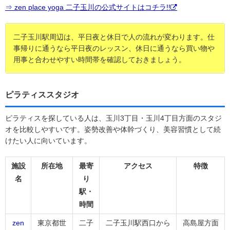
⇒ zen place yoga 二子玉川の公式サイトはコチラ!!
二子玉川駅周辺は、平日夜と休日で人の流れが変わります。仕
事帰りに通うなら平日夜のレッスン、休日に通うなら買い物や
用事と合わせやすい時間帯を確認しておきましょう。
ピラティススタジオ
ピラティスを探している人は、玉川3丁目・玉川4丁目方面のスタジ
オを比較しやすいです。姿勢改善や体幹づくり、美容習慣として続
けたい人に向いています。
施設
所在地
最寄
アクセス
特徴
名
り
駅・
時間
zen
東京都世
二子
二子玉川駅西口から
高島屋方面