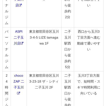
ナ
店
ら徒
い
ル
歩約
ジ
2分
ム
パ
ASPI
東京都世田谷区玉川
二子
西口から玉川3
ー
二子玉
3-4-5 LIZE tamaga
玉川
丁目方面へ進む
ソ
川店
wa 1F
駅西
動線で通いやす
ナ
口か
い
ル
ら徒
ジ
歩約
ム
5分
2
choco
東京都世田谷区玉川
二子
玉川3丁目方面
4
ZAP 二
3-23-18 ザ・シティ
玉川
で、短時間・ス
時
子玉川
二子玉川 2F
駅西
キマ時間利用に
間
口か
向いている
ジ
ら徒
ム
歩約