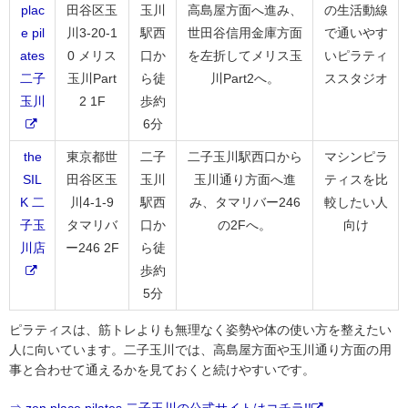
plac
田谷区玉
玉川
高島屋方面へ進み、
の生活動線
e pil
川3-20-1
駅西
世田谷信用金庫方面
で通いやす
ates
0 メリス
口か
を左折してメリス玉
いピラティ
二子
玉川Part
ら徒
川Part2へ。
ススタジオ
玉川
2 1F
歩約
6分
the
東京都世
二子
二子玉川駅西口から
マシンピラ
SIL
田谷区玉
玉川
玉川通り方面へ進
ティスを比
K 二
川4-1-9
駅西
み、タマリバー246
較したい人
子玉
タマリバ
口か
の2Fへ。
向け
川店
ー246 2F
ら徒
歩約
5分
ピラティスは、筋トレよりも無理なく姿勢や体の使い方を整えたい
人に向いています。二子玉川では、高島屋方面や玉川通り方面の用
事と合わせて通えるかを見ておくと続けやすいです。