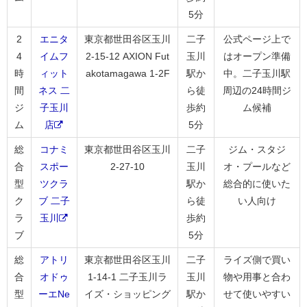
5分
2
エニタ
東京都世田谷区玉川
二子
公式ページ上で
4
イムフ
2-15-12 AXION Fut
玉川
はオープン準備
時
ィット
akotamagawa 1-2F
駅か
中。二子玉川駅
間
ネス 二
ら徒
周辺の24時間ジ
ジ
子玉川
歩約
ム候補
ム
店
5分
総
コナミ
東京都世田谷区玉川
二子
ジム・スタジ
合
スポー
2-27-10
玉川
オ・プールなど
型
ツクラ
駅か
総合的に使いた
ク
ブ 二子
ら徒
い人向け
ラ
玉川
歩約
ブ
5分
総
アトリ
東京都世田谷区玉川
二子
ライズ側で買い
合
オドゥ
1-14-1 二子玉川ラ
玉川
物や用事と合わ
型
ーエNe
イズ・ショッピング
駅か
せて使いやすい