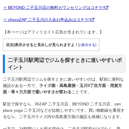
⇒ BEYOND 二子玉川店の無料カウンセリングはコチラ!!
⇒ chocoZAP 二子玉川の入会お申込みはコチラ!!
【本ページはアフィリエイト広告が含まれています。】
目次(表示させると見出しが見られますよ！)
[
表示する
]
二子玉川駅周辺でジムを探すときに迷いやすいポ
イント
二子玉川駅周辺でジムを探すときに迷いやすいのは、駅前に便利な
施設がある一方で、
ライズ側・高島屋側・玉川3丁目方面・用賀方
面・等々力方面で通いやすさが変わる
ことです。
駅近で探すなら、RIZAP 二子玉川店、BEYOND 二子玉川店、zen
place yoga 二子玉川などが比較しやすいです。買い物動線を重視す
るなら、二子玉川ライズ内や高島屋方面の施設も候補になります。
一方で、24時間ジムを探す場合は、二子玉川駅前だけでなく、用