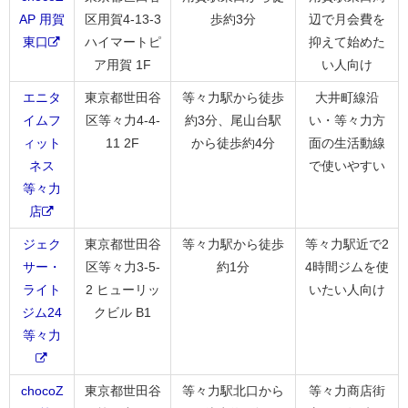
AP 用賀
区用賀4-13-3
歩約3分
辺で月会費を
東口
ハイマートピ
抑えて始めた
ア用賀 1F
い人向け
エニタ
東京都世田谷
等々力駅から徒歩
大井町線沿
イムフ
区等々力4-4-
約3分、尾山台駅
い・等々力方
ィット
11 2F
から徒歩約4分
面の生活動線
ネス
で使いやすい
等々力
店
ジェク
東京都世田谷
等々力駅から徒歩
等々力駅近で2
サー・
区等々力3-5-
約1分
4時間ジムを使
ライト
2 ヒューリッ
いたい人向け
ジム24
クビル B1
等々力
chocoZ
東京都世田谷
等々力駅北口から
等々力商店街