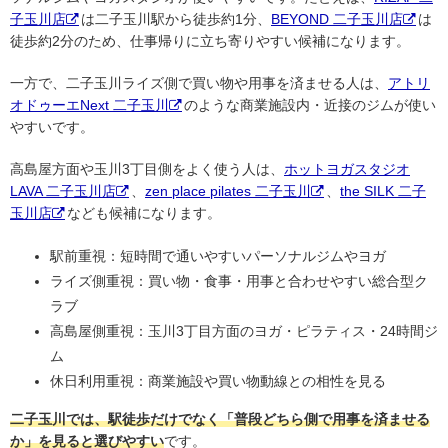
子玉川店
は二子玉川駅から徒歩約1分、
BEYOND 二子玉川店
は
徒歩約2分のため、仕事帰りに立ち寄りやすい候補になります。
一方で、二子玉川ライズ側で買い物や用事を済ませる人は、
アトリ
オドゥーエNext 二子玉川
のような商業施設内・近接のジムが使い
やすいです。
高島屋方面や玉川3丁目側をよく使う人は、
ホットヨガスタジオ
LAVA 二子玉川店
、
zen place pilates 二子玉川
、
the SILK 二子
玉川店
なども候補になります。
駅前重視：短時間で通いやすいパーソナルジムやヨガ
ライズ側重視：買い物・食事・用事と合わせやすい総合型ク
ラブ
高島屋側重視：玉川3丁目方面のヨガ・ピラティス・24時間ジ
ム
休日利用重視：商業施設や買い物動線との相性を見る
二子玉川では、駅徒歩だけでなく「普段どちら側で用事を済ませる
か」を見ると選びやすい
です。