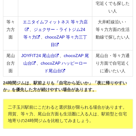
宅近くでも探した
い人
等々
エニタイムフィットネス 等々力店
大井町線沿い・
力方
、
ジェクサー・ライトジム24
等々力方面の生活
面
等々力
、
chocoZAP 等々力三丁
動線で探したい人
目
尾山
JOYFIT24 尾山台
、
chocoZAP 尾
尾山台・等々力通
台方
山台
、
chocoZAP ハッピーロー
り方面で自宅近く
面
ド尾山台
に通いたい人
24時間ジムは、駅前よりも「自宅から近いか」「夜に帰りやすい
か」を優先した方が続けやすい場合があります。
二子玉川駅前にこだわると選択肢が限られる場合があります。
用賀、等々力、尾山台方面も生活圏に入る人は、駅前型と住宅
地寄りの24時間ジムを比較してみましょう。