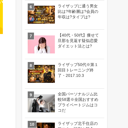
ライザップに通う男女
比は?年齢層は?会員の
年収は?タイプは?
【40代・50代】痩せて
旦那を見返す疑似恋愛
ダイエット法とは?
ライザップ50代※第１
回目トレーニング終
了・2017.10.3
全国パーソナルジム比
較58選※全国おすすめ
プライベートジムはコ
コだ
ライザップ北千住店の