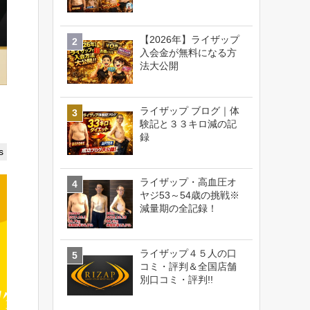
【2026年】ライザップ
入会金が無料になる方
法大公開
ライザップ ブログ｜体
験記と３３キロ減の記
録
s
ライザップ・高血圧オ
ヤジ53～54歳の挑戦※
減量期の全記録！
ライザップ４５人の口
コミ・評判＆全国店舗
別口コミ・評判!!