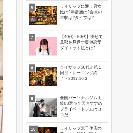
ライザップに通う男女
比は?年齢層は?会員の
年収は?タイプは?
【40代・50代】痩せて
旦那を見返す疑似恋愛
ダイエット法とは?
ライザップ50代※第１
回目トレーニング終
了・2017.10.3
全国パーソナルジム比
較58選※全国おすすめ
プライベートジムはコ
コだ
ライザップ北千住店の