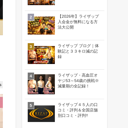
【2026年】ライザップ
入会金が無料になる方
法大公開
ライザップ ブログ｜体
験記と３３キロ減の記
録
ライザップ・高血圧オ
ヤジ53～54歳の挑戦※
s
減量期の全記録！
ライザップ４５人の口
コミ・評判＆全国店舗
別口コミ・評判!!