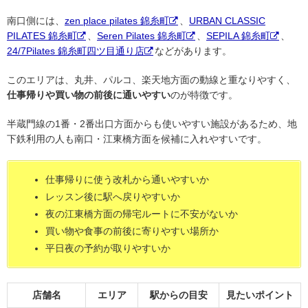
南口側には、
zen place pilates 錦糸町
、
URBAN CLASSIC
PILATES 錦糸町
、
Seren Pilates 錦糸町
、
SEPILA 錦糸町
、
24/7Pilates 錦糸町四ツ目通り店
などがあります。
このエリアは、丸井、パルコ、楽天地方面の動線と重なりやすく、
仕事帰りや買い物の前後に通いやすい
のが特徴です。
半蔵門線の1番・2番出口方面からも使いやすい施設があるため、地
下鉄利用の人も南口・江東橋方面を候補に入れやすいです。
仕事帰りに使う改札から通いやすいか
レッスン後に駅へ戻りやすいか
夜の江東橋方面の帰宅ルートに不安がないか
買い物や食事の前後に寄りやすい場所か
平日夜の予約が取りやすいか
店舗名
エリア
駅からの目安
見たいポイント