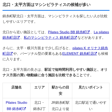
北口・太平方面はマシンピラティスの候補が多い
錦糸町駅北口・太平方面は、マシンピラティスを探したい人が比較
しやすいエリアです。
北口から近い施設としては、
Pilates Studio BB 錦糸町
、
La pilates
錦糸町店
、
私のマシンピラティス 錦糸町店
などがあります。
さらに、太平・横川方面まで少し広げると、
pilates K オリナス錦糸
町店
や、パーソナル型の要素もある
ELEMENT 錦糸町店
も候補
に入ります。
北口・太平方面の良さは、
駅近で短時間利用しやすい施設と、オリ
ナス方面の買い物動線に合う施設を比較できること
です。
店舗名
エリア
駅からの目
見たいポイント
安
Pilates Studio
北口・
JR錦糸町駅
北口駅近で通いやす
BB 錦糸町
錦糸2丁
北口より徒
い