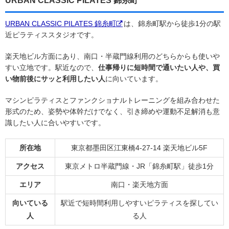
URBAN CLASSIC PILATES 錦糸町
URBAN CLASSIC PILATES 錦糸町
は、錦糸町駅から徒歩1分の駅
近ピラティススタジオです。
楽天地ビル方面にあり、南口・半蔵門線利用のどちらからも使いや
すい立地です。駅近なので、
仕事帰りに短時間で通いたい人や、買
い物前後にサッと利用したい人
に向いています。
マシンピラティスとファンクショナルトレーニングを組み合わせた
形式のため、姿勢や体幹だけでなく、引き締めや運動不足解消も意
識したい人に合いやすいです。
所在地
東京都墨田区江東橋4-27-14 楽天地ビル5F
アクセス
東京メトロ半蔵門線・JR「錦糸町駅」徒歩1分
エリア
南口・楽天地方面
向いている
駅近で短時間利用しやすいピラティスを探してい
人
る人