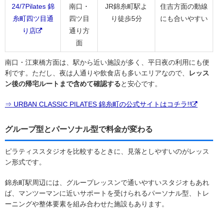
24/7Pilates 錦
南口・
JR錦糸町駅よ
住吉方面の動線
糸町四ツ目通
四ツ目
り徒歩5分
にも合いやすい
り店
通り方
面
南口・江東橋方面は、駅から近い施設が多く、平日夜の利用にも便
利です。ただし、夜は人通りや飲食店も多いエリアなので、
レッス
ン後の帰宅ルートまで含めて確認する
と安心です。
⇒ URBAN CLASSIC PILATES 錦糸町の公式サイトはコチラ!!
グループ型とパーソナル型で料金が変わる
ピラティススタジオを比較するときに、見落としやすいのがレッス
ン形式です。
錦糸町駅周辺には、グループレッスンで通いやすいスタジオもあれ
ば、マンツーマンに近いサポートを受けられるパーソナル型、トレ
ーニングや整体要素を組み合わせた施設もあります。