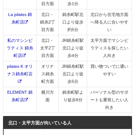
目方面
歩1分
La pilates 錦
北口・
錦糸町駅北
北口から住宅地方面
糸町店
錦糸2丁
口より徒歩
へ帰る人に合いやす
目方面
約5分
い
私のマシンピ
北口・
JR錦糸町駅
太平方面でマシンピ
ラティス 錦糸
太平2丁
北口より徒
ラティスを探したい
町店
目方面
歩4分
人向き
pilates K オリ
オリナ
JR錦糸町駅
買い物ついでに通い
ナス錦糸町店
ス錦糸
北口より徒
やすい
町方面
歩5分
ELEMENT 錦
横川方
錦糸町駅よ
パーソナル型のサポ
糸町店
面
り徒歩8分
ートも重視したい人
向き
北口・太平方面が向いている人