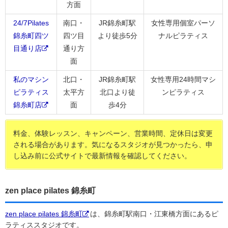
方面
24/7Pilates
南口・
JR錦糸町駅
女性専用個室パーソ
錦糸町四ツ
四ツ目
より徒歩5分
ナルピラティス
目通り店
通り方
面
私のマシン
北口・
JR錦糸町駅
女性専用24時間マシ
ピラティス
太平方
北口より徒
ンピラティス
錦糸町店
面
歩4分
料金、体験レッスン、キャンペーン、営業時間、定休日は変更
される場合があります。気になるスタジオが見つかったら、申
し込み前に公式サイトで最新情報を確認してください。
zen place pilates 錦糸町
zen place pilates 錦糸町
は、錦糸町駅南口・江東橋方面にあるピ
ラティススタジオです。