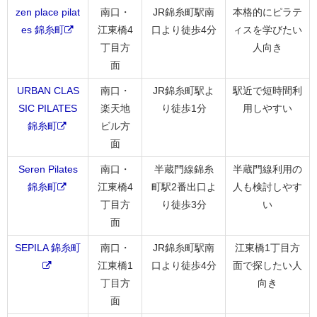
zen place pilat
南口・
JR錦糸町駅南
本格的にピラテ
es 錦糸町
江東橋4
口より徒歩4分
ィスを学びたい
丁目方
人向き
面
URBAN CLAS
南口・
JR錦糸町駅よ
駅近で短時間利
SIC PILATES
楽天地
り徒歩1分
用しやすい
錦糸町
ビル方
面
Seren Pilates
南口・
半蔵門線錦糸
半蔵門線利用の
錦糸町
江東橋4
町駅2番出口よ
人も検討しやす
丁目方
り徒歩3分
い
面
SEPILA 錦糸町
南口・
JR錦糸町駅南
江東橋1丁目方
江東橋1
口より徒歩4分
面で探したい人
丁目方
向き
面