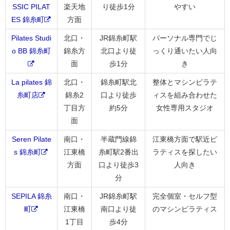
SSIC PILAT
楽天地
り徒歩1分
やすい
ES 錦糸町
方面
Pilates Studi
北口・
JR錦糸町駅
パーソナル専門でじ
o BB 錦糸町
錦糸方
北口より徒
っくり通いたい人向
面
歩1分
き
La pilates 錦
北口・
錦糸町駅北
整体とマシンピラテ
糸町店
錦糸2
口より徒歩
ィスを組み合わせた
丁目方
約5分
女性専用スタジオ
面
Seren Pilate
南口・
半蔵門線錦
江東橋方面で駅近ピ
s 錦糸町
江東橋
糸町駅2番出
ラティスを探したい
方面
口より徒歩3
人向き
分
SEPILA 錦糸
南口・
JR錦糸町駅
完全個室・セルフ型
町
江東橋
南口より徒
のマシンピラティス
1丁目
歩4分