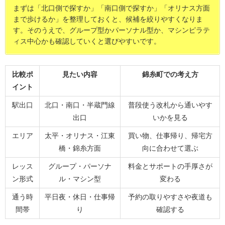
まずは「北口側で探すか」「南口側で探すか」「オリナス方面
まで歩けるか」を整理しておくと、候補を絞りやすくなりま
す。そのうえで、グループ型かパーソナル型か、マシンピラテ
ィス中心かも確認していくと選びやすいです。
比較ポ
見たい内容
錦糸町での考え方
イント
駅出口
北口・南口・半蔵門線
普段使う改札から通いやす
出口
いかを見る
エリア
太平・オリナス・江東
買い物、仕事帰り、帰宅方
橋・錦糸方面
向に合わせて選ぶ
レッス
グループ・パーソナ
料金とサポートの手厚さが
ン形式
ル・マシン型
変わる
通う時
平日夜・休日・仕事帰
予約の取りやすさや夜道も
間帯
り
確認する