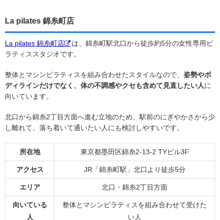
La pilates 錦糸町店
La pilates 錦糸町店
は、錦糸町駅北口から徒歩約5分の女性専用ピ
ラティススタジオです。
整体とマシンピラティスを組み合わせたスタイルなので、
姿勢やボ
ディラインだけでなく、体の不調感やクセも含めて見直したい人
に
向いています。
北口から錦糸2丁目方面へ進む立地のため、駅前のにぎやかさから少
し離れて、落ち着いて通いたい人にも検討しやすいです。
所在地
東京都墨田区錦糸2-13-2 TYビル3F
アクセス
JR「錦糸町駅」北口より徒歩5分
エリア
北口・錦糸2丁目方面
向いている
整体とマシンピラティスを組み合わせて受けた
人
い人