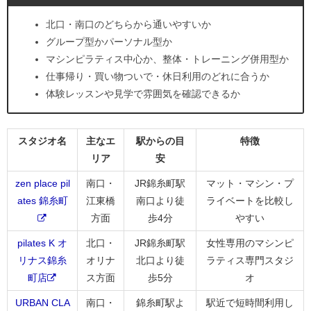
北口・南口のどちらから通いやすいか
グループ型かパーソナル型か
マシンピラティス中心か、整体・トレーニング併用型か
仕事帰り・買い物ついで・休日利用のどれに合うか
体験レッスンや見学で雰囲気を確認できるか
スタジオ名
主なエ
駅からの目
特徴
リア
安
zen place pil
南口・
JR錦糸町駅
マット・マシン・プ
ates 錦糸町
江東橋
南口より徒
ライベートを比較し
方面
歩4分
やすい
pilates K オ
北口・
JR錦糸町駅
女性専用のマシンピ
リナス錦糸
オリナ
北口より徒
ラティス専門スタジ
町店
ス方面
歩5分
オ
URBAN CLA
南口・
錦糸町駅よ
駅近で短時間利用し