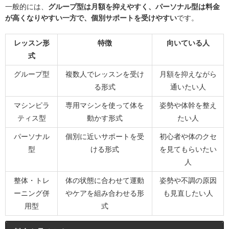
一般的には、
グループ型は月額を抑えやすく、パーソナル型は料金
が高くなりやすい一方で、個別サポートを受けやすい
です。
レッスン形
特徴
向いている人
式
グループ型
複数人でレッスンを受け
月額を抑えながら
る形式
通いたい人
マシンピラ
専用マシンを使って体を
姿勢や体幹を整え
ティス型
動かす形式
たい人
パーソナル
個別に近いサポートを受
初心者や体のクセ
型
ける形式
を見てもらいたい
人
整体・トレ
体の状態に合わせて運動
姿勢や不調の原因
ーニング併
やケアを組み合わせる形
も見直したい人
用型
式