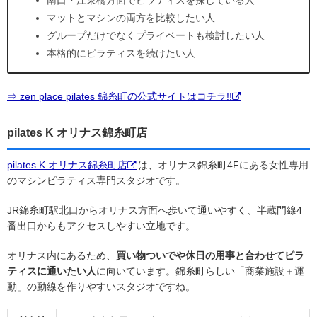
南口・江東橋方面でピラティスを探している人
マットとマシンの両方を比較したい人
グループだけでなくプライベートも検討したい人
本格的にピラティスを続けたい人
⇒ zen place pilates 錦糸町の公式サイトはコチラ!!
pilates K オリナス錦糸町店
pilates K オリナス錦糸町店
は、オリナス錦糸町4Fにある女性専用
のマシンピラティス専門スタジオです。
JR錦糸町駅北口からオリナス方面へ歩いて通いやすく、半蔵門線4
番出口からもアクセスしやすい立地です。
オリナス内にあるため、
買い物ついでや休日の用事と合わせてピラ
ティスに通いたい人
に向いています。錦糸町らしい「商業施設＋運
動」の動線を作りやすいスタジオですね。