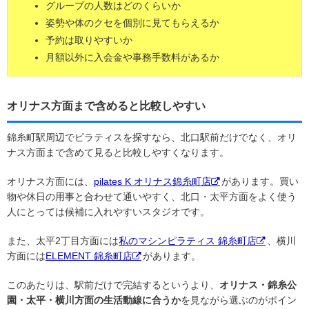
グループの人数はどのくらいか
姿勢や体のクセを個別に見てもらえるか
予約は取りやすいか
月額以外に入会金や事務手数料があるか
オリナス方面まで含めると比較しやすい
錦糸町駅周辺でピラティスを探すなら、北口駅前だけでなく、オリ
ナス方面まで含めて見ると比較しやすくなります。
オリナス方面には、
pilates K オリナス錦糸町店
があります。買い
物や休日の用事と合わせて通いやすく、北口・太平方面をよく使う
人にとっては候補に入れやすいスタジオです。
また、太平2丁目方面には
私のマシンピラティス 錦糸町店
、横川
方面には
ELEMENT 錦糸町店
があります。
このあたりは、駅前だけで完結するというより、
オリナス・錦糸公
園・太平・横川方面の生活動線に合うか
を見ながら選ぶのがポイン