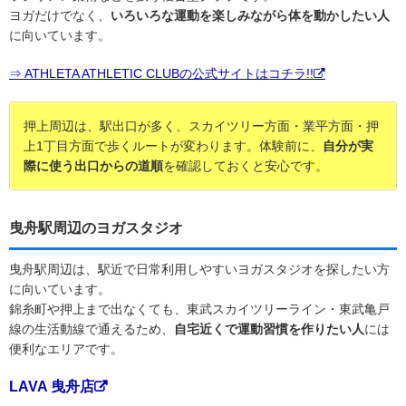
ヨガだけでなく、
いろいろな運動を楽しみながら体を動かしたい人
に向いています。
⇒ ATHLETA ATHLETIC CLUBの公式サイトはコチラ!!
押上周辺は、駅出口が多く、スカイツリー方面・業平方面・押
上1丁目方面で歩くルートが変わります。体験前に、
自分が実
際に使う出口からの道順
を確認しておくと安心です。
曳舟駅周辺のヨガスタジオ
曳舟駅周辺は、駅近で日常利用しやすいヨガスタジオを探したい方
に向いています。
錦糸町や押上まで出なくても、東武スカイツリーライン・東武亀戸
線の生活動線で通えるため、
自宅近くで運動習慣を作りたい人
には
便利なエリアです。
LAVA 曳舟店