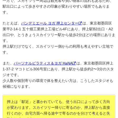
一方で、スカイツリー周辺は観光客や買い物客の流れもあるため、
駅出口によって歩きやすさの印象が変わりやすい場所でもありま
す。
たとえば、
バンデミエール ヨガ 押上センター
は、東京都墨田区
業平2-14-1 五十畑工業押上工場ビル4Fにあり、押上駅B2出口・A2
出口や、とうきょうスカイツリー駅から徒歩2分ほどの場所にありま
す。
押上駅だけでなく、スカイツリー側からの利用も考えやすい立地で
す。
また、
パーソナルピラティス＆ヨガ HaNA
は、東京都墨田区押上
1-37-2 マコトビル306号室にあり、押上駅から徒歩約2〜3分のスタ
ジオです。
少人数や個別寄りの環境で体を整えたい方は、こうしたスタジオも
候補になります。
押上は「駅近」と書かれていても、使う出口によって歩く方向
が変わります。スカイツリー帰りに寄るのか、押上駅から直接
行くのか、自宅方面へ帰る途中で寄るのかを分けて考えると失