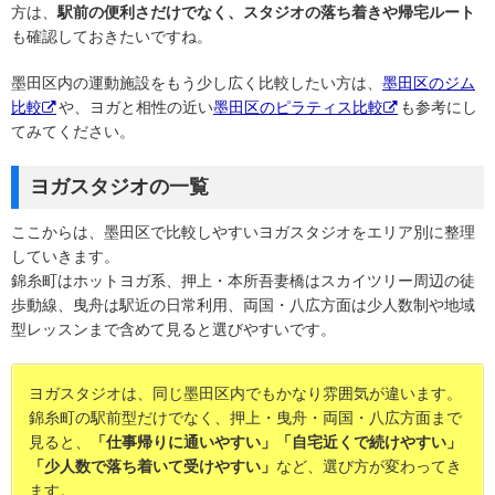
方は、
駅前の便利さだけでなく、スタジオの落ち着きや帰宅ルート
も確認しておきたいですね。
墨田区内の運動施設をもう少し広く比較したい方は、
墨田区のジム
比較
や、ヨガと相性の近い
墨田区のピラティス比較
も参考にし
てみてください。
ヨガスタジオの一覧
ここからは、墨田区で比較しやすいヨガスタジオをエリア別に整理
していきます。
錦糸町はホットヨガ系、押上・本所吾妻橋はスカイツリー周辺の徒
歩動線、曳舟は駅近の日常利用、両国・八広方面は少人数制や地域
型レッスンまで含めて見ると選びやすいです。
ヨガスタジオは、同じ墨田区内でもかなり雰囲気が違います。
錦糸町の駅前型だけでなく、押上・曳舟・両国・八広方面まで
見ると、
「仕事帰りに通いやすい」「自宅近くで続けやすい」
「少人数で落ち着いて受けやすい」
など、選び方が変わってき
ます。