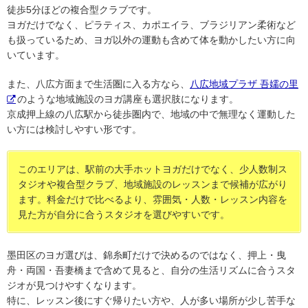
徒歩5分ほどの複合型クラブです。
ヨガだけでなく、ピラティス、カポエイラ、ブラジリアン柔術など
も扱っているため、ヨガ以外の運動も含めて体を動かしたい方に向
いています。
また、八広方面まで生活圏に入る方なら、
八広地域プラザ 吾嬬の里
のような地域施設のヨガ講座も選択肢になります。
京成押上線の八広駅から徒歩圏内で、地域の中で無理なく運動した
い方には検討しやすい形です。
このエリアは、駅前の大手ホットヨガだけでなく、少人数制ス
タジオや複合型クラブ、地域施設のレッスンまで候補が広がり
ます。料金だけで比べるより、雰囲気・人数・レッスン内容を
見た方が自分に合うスタジオを選びやすいです。
墨田区のヨガ選びは、錦糸町だけで決めるのではなく、押上・曳
舟・両国・吾妻橋まで含めて見ると、自分の生活リズムに合うスタ
ジオが見つけやすくなります。
特に、レッスン後にすぐ帰りたい方や、人が多い場所が少し苦手な