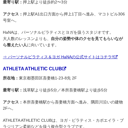
最寄り駅：
押上駅より徒歩約2〜3分
アクセス：
押上駅A1出口方面から押上1丁目へ進み、マコトビル306
号室へ。
HaNAは、パーソナルピラティスとヨガを扱うスタジオです。
大人数のレッスンよりも、
自分の姿勢や体のクセを見てもらいなが
ら整えたい人
に向いています。
⇒ パーソナルピラティス＆ヨガ HaNAの公式サイトはコチラ!!
ATHLETA ATHLETIC CLUB
所在地：
東京都墨田区吾妻橋1-23-8先 2F
最寄り駅：
浅草駅より徒歩5分／本所吾妻橋駅より徒歩5分
アクセス：
本所吾妻橋駅から吾妻橋方面へ進み、隅田川沿いの建物
2Fへ。
ATHLETA ATHLETIC CLUBは、ヨガ・ピラティス・カポエイラ・ブ
ラジリアン柔術などを扱う複合型クラブです。