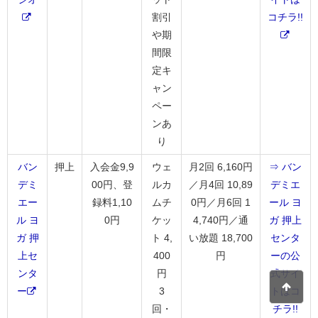
割引
コチラ!!
や期
間限
定キ
ャン
ペー
ンあ
り
バン
押上
入会金9,9
ウェ
月2回 6,160円
⇒ バン
デミ
00円、登
ルカ
／月4回 10,89
デミエ
エー
録料1,10
ムチ
0円／月6回 1
ール ヨ
ル ヨ
0円
ケッ
4,740円／通
ガ 押上
ガ 押
ト 4,
い放題 18,700
センタ
上セ
400
円
ーの公
ンタ
円
式サイ
ー
3
トはコ
回・
チラ!!