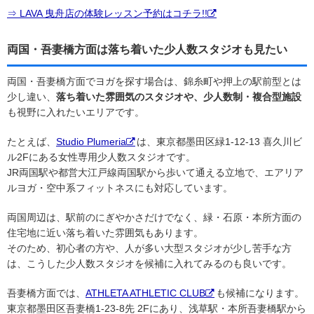
⇒ LAVA 曳舟店の体験レッスン予約はコチラ!!
両国・吾妻橋方面は落ち着いた少人数スタジオも見たい
両国・吾妻橋方面でヨガを探す場合は、錦糸町や押上の駅前型とは
少し違い、
落ち着いた雰囲気のスタジオや、少人数制・複合型施設
も視野に入れたいエリアです。
たとえば、
Studio Plumeria
は、東京都墨田区緑1-12-13 喜久川ビ
ル2Fにある女性専用少人数スタジオです。
JR両国駅や都営大江戸線両国駅から歩いて通える立地で、エアリア
ルヨガ・空中系フィットネスにも対応しています。
両国周辺は、駅前のにぎやかさだけでなく、緑・石原・本所方面の
住宅地に近い落ち着いた雰囲気もあります。
そのため、初心者の方や、人が多い大型スタジオが少し苦手な方
は、こうした少人数スタジオを候補に入れてみるのも良いです。
吾妻橋方面では、
ATHLETA ATHLETIC CLUB
も候補になります。
東京都墨田区吾妻橋1-23-8先 2Fにあり、浅草駅・本所吾妻橋駅から