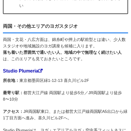
い
両国・その他エリアのヨガスタジオ
両国・文花・八広方面は、錦糸町や押上の駅前型とは違い、少人数
スタジオや地域施設のヨガ講座も候補に入ります。
落ち着いた雰囲気で通いたい人、地域の中で無理なく続けたい人
は、このエリアも見ておきたいところです。
Studio Plumeria
所在地：
東京都墨田区緑1-12-13 喜久川ビル2F
最寄り駅：
都営大江戸線 両国駅より徒歩5分／JR両国駅より徒歩
8〜10分
アクセス：
JR両国駅東口、または都営大江戸線両国駅A5出口から緑
1丁目方面へ進み、喜久川ビル2Fへ。
Studio Plumeriaは、ヨガ・エアリアルヨガ・空中系フィットネスに