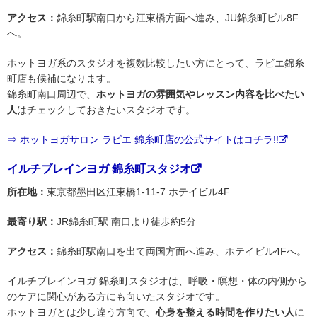
アクセス：
錦糸町駅南口から江東橋方面へ進み、JU錦糸町ビル8F
へ。
ホットヨガ系のスタジオを複数比較したい方にとって、ラビエ錦糸
町店も候補になります。
錦糸町南口周辺で、
ホットヨガの雰囲気やレッスン内容を比べたい
人
はチェックしておきたいスタジオです。
⇒ ホットヨガサロン ラビエ 錦糸町店の公式サイトはコチラ!!
イルチブレインヨガ 錦糸町スタジオ
所在地：
東京都墨田区江東橋1-11-7 ホテイビル4F
最寄り駅：
JR錦糸町駅 南口より徒歩約5分
アクセス：
錦糸町駅南口を出て両国方面へ進み、ホテイビル4Fへ。
イルチブレインヨガ 錦糸町スタジオは、呼吸・瞑想・体の内側から
のケアに関心がある方にも向いたスタジオです。
ホットヨガとは少し違う方向で、
心身を整える時間を作りたい人
に