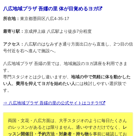
八広地域プラザ 吾嬬の里 体が目覚めるヨガ
所在地：
東京都墨田区八広4-35-17
最寄り駅：
京成押上線 八広駅より徒歩7分程度
アクセス：
八広駅のはなみずき通り方面出口から直進し、2つ目の信
号付近を右へ進んで施設へ。
八広地域プラザ 吾嬬の里では、地域施設のヨガ講座を利用できま
す。
専門スタジオとは少し違いますが、
地域の中で気軽に体を動かした
い人、費用を抑えてヨガを始めたい人
には検討しやすい選択肢で
す。
⇒ 八広地域プラザ 吾嬬の里の公式サイトはコチラ!!
両国・文花・八広方面は、大手スタジオのように毎日たくさん
のレッスンがあるとは限りません。通いやすさだけでなく、
レ
ッスン開催日・予約方法・対象者・持ち物
を事前に確認してお