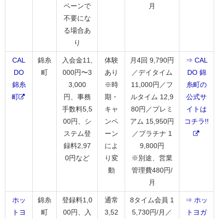
ペーンで
月
不要にな
る場合あ
り
CAL
錦糸
入会金11,
体験
月4回 9,790円
⇒ CAL
DO
町
000円〜3
あり
／デイタイム
DO 錦
錦糸
3,000
※時
11,000円／フ
糸町の
町
円、事務
期・
ルタイム 12,9
公式サ
手数料5,5
キャ
80円／プレミ
イトは
00円、シ
ンペ
アム 15,950円
コチラ!!
ステム登
ーン
／プラチナ 1
録料2,97
によ
9,800円
0円など
り変
※別途、営業
動
管理費480円/
月
ホッ
錦糸
登録料1,0
通常
8タイム会員 1
⇒ ホッ
トヨ
町
00円、入
3,52
5,730円/月／
トヨガ