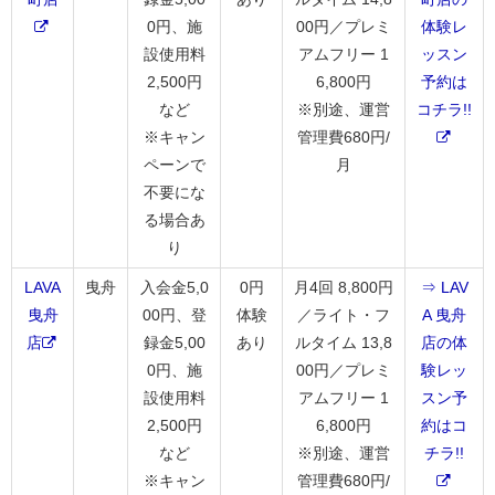
0円、施
00円／プレミ
体験レ
設使用料
アムフリー 1
ッスン
2,500円
6,800円
予約は
など
※別途、運営
コチラ!!
※キャン
管理費680円/
ペーンで
月
不要にな
る場合あ
り
LAVA
曳舟
入会金5,0
0円
月4回 8,800円
⇒ LAV
曳舟
00円、登
体験
／ライト・フ
A 曳舟
店
録金5,00
あり
ルタイム 13,8
店の体
0円、施
00円／プレミ
験レッ
設使用料
アムフリー 1
スン予
2,500円
6,800円
約はコ
など
※別途、運営
チラ!!
※キャン
管理費680円/