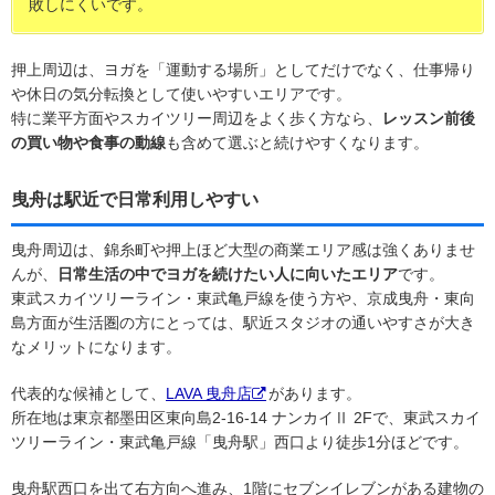
敗しにくいです。
押上周辺は、ヨガを「運動する場所」としてだけでなく、仕事帰り
や休日の気分転換として使いやすいエリアです。
特に業平方面やスカイツリー周辺をよく歩く方なら、
レッスン前後
の買い物や食事の動線
も含めて選ぶと続けやすくなります。
曳舟は駅近で日常利用しやすい
曳舟周辺は、錦糸町や押上ほど大型の商業エリア感は強くありませ
んが、
日常生活の中でヨガを続けたい人に向いたエリア
です。
東武スカイツリーライン・東武亀戸線を使う方や、京成曳舟・東向
島方面が生活圏の方にとっては、駅近スタジオの通いやすさが大き
なメリットになります。
代表的な候補として、
LAVA 曳舟店
があります。
所在地は東京都墨田区東向島2-16-14 ナンカイⅡ 2Fで、東武スカイ
ツリーライン・東武亀戸線「曳舟駅」西口より徒歩1分ほどです。
曳舟駅西口を出て右方向へ進み、1階にセブンイレブンがある建物の