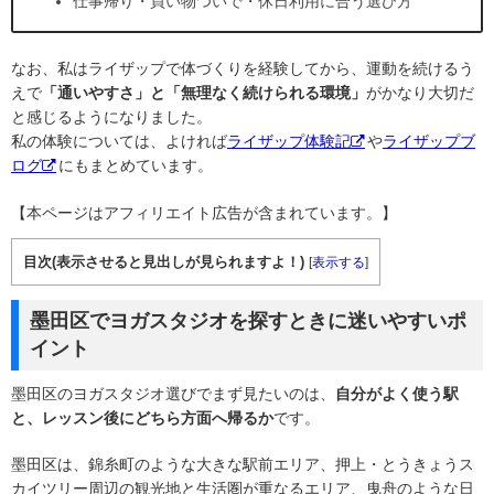
仕事帰り・買い物ついで・休日利用に合う選び方
なお、私はライザップで体づくりを経験してから、運動を続けるう
えで
「通いやすさ」と「無理なく続けられる環境」
がかなり大切だ
と感じるようになりました。
私の体験については、よければ
ライザップ体験記
や
ライザップブ
ログ
にもまとめています。
【本ページはアフィリエイト広告が含まれています。】
目次(表示させると見出しが見られますよ！)
[
表示する
]
墨田区でヨガスタジオを探すときに迷いやすいポ
イント
墨田区のヨガスタジオ選びでまず見たいのは、
自分がよく使う駅
と、レッスン後にどちら方面へ帰るか
です。
墨田区は、錦糸町のような大きな駅前エリア、押上・とうきょうス
カイツリー周辺の観光地と生活圏が重なるエリア、曳舟のような日