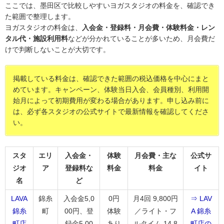
ここでは、墨田区で比較しやすいヨガスタジオの料金を、確認でき
た範囲で整理します。
ヨガスタジオの料金は、
入会金・登録料・月会費・体験料金・レン
タル代・施設利用料
などが分かれていることが多いため、月会費だ
けで判断しないことが大切です。
掲載している料金は、確認できた範囲の税込価格を中心にまと
めています。キャンペーン、体験当日入会、会員種別、利用開
始月によって初期費用が変わる場合があります。申し込み前に
は、必ず各スタジオの公式サイトで最新情報を確認してくださ
い。
スタ
エリ
入会金・
体験
月会費・主な
公式サ
ジオ
ア
登録料な
料金
料金
イト
名
ど
LAVA
錦糸
入会金5,0
0円
月4回 9,800円
⇒ LAV
錦糸
町
00円、登
体験
／ライト・フ
A 錦糸
町店
録金5,00
あり
ルタイム 14,8
町店の