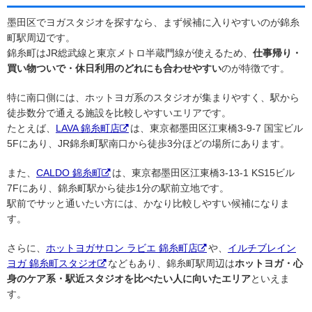
墨田区でヨガスタジオを探すなら、まず候補に入りやすいのが錦糸
町駅周辺です。
錦糸町はJR総武線と東京メトロ半蔵門線が使えるため、
仕事帰り・
買い物ついで・休日利用のどれにも合わせやすい
のが特徴です。
特に南口側には、ホットヨガ系のスタジオが集まりやすく、駅から
徒歩数分で通える施設を比較しやすいエリアです。
たとえば、
LAVA 錦糸町店
は、東京都墨田区江東橋3-9-7 国宝ビル
5Fにあり、JR錦糸町駅南口から徒歩3分ほどの場所にあります。
また、
CALDO 錦糸町
は、東京都墨田区江東橋3-13-1 KS15ビル
7Fにあり、錦糸町駅から徒歩1分の駅前立地です。
駅前でサッと通いたい方には、かなり比較しやすい候補になりま
す。
さらに、
ホットヨガサロン ラビエ 錦糸町店
や、
イルチブレイン
ヨガ 錦糸町スタジオ
などもあり、錦糸町駅周辺は
ホットヨガ・心
身のケア系・駅近スタジオを比べたい人に向いたエリア
といえま
す。