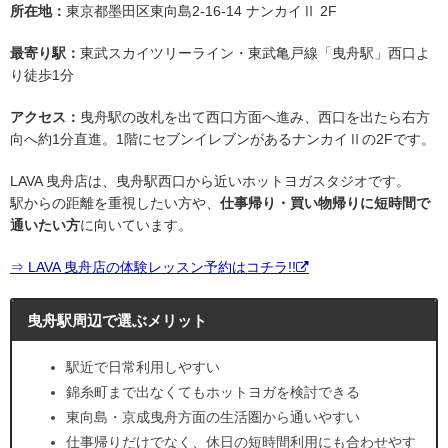
所在地：
東京都墨田区東向島2-16-14 ナンカイⅡ 2F
最寄り駅：
東武スカイツリーライン・東武亀戸線「曳舟駅」西口よ
り徒歩1分
アクセス：
曳舟駅の改札を出て西口方面へ進み、西口を出たら右方
向へ約1分直進。1階にセブンイレブンがあるナンカイⅡの2Fです。
LAVA 曳舟店は、曳舟駅西口から近いホットヨガスタジオです。
駅からの距離を重視したい方や、
仕事帰り・買い物帰りに短時間で
通いたい方
に向いています。
⇒ LAVA 曳舟店の体験レッスン予約はコチラ!!
曳舟駅周辺で選ぶメリット
駅近で日常利用しやすい
錦糸町まで出なくてもホットヨガを検討できる
東向島・京成曳舟方面の生活圏から通いやすい
仕事帰りだけでなく、休日の短時間利用にも合わせやす