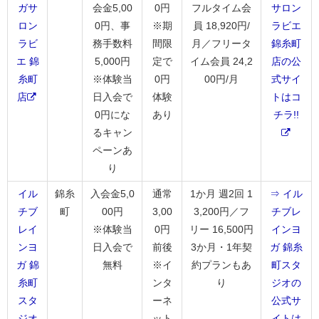
ガサ
会金5,00
0円
フルタイム会
サロン
ロン
0円、事
※期
員 18,920円/
ラビエ
ラビ
務手数料
間限
月／フリータ
錦糸町
エ 錦
5,000円
定で
イム会員 24,2
店の公
糸町
※体験当
0円
00円/月
式サイ
店
日入会で
体験
トはコ
0円にな
あり
チラ!!
るキャン
ペーンあ
り
イル
錦糸
入会金5,0
通常
1か月 週2回 1
⇒ イル
チブ
町
00円
3,00
3,200円／フ
チブレ
レイ
※体験当
0円
リー 16,500円
インヨ
ンヨ
日入会で
前後
3か月・1年契
ガ 錦糸
ガ 錦
無料
※イ
約プランもあ
町スタ
糸町
ンタ
り
ジオの
スタ
ーネ
公式サ
ジオ
ット
イトは