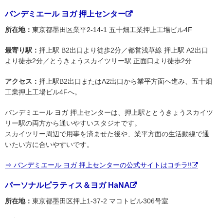
バンデミエール ヨガ 押上センター
所在地：
東京都墨田区業平2-14-1 五十畑工業押上工場ビル4F
最寄り駅：
押上駅 B2出口より徒歩2分／都営浅草線 押上駅 A2出口
より徒歩2分／とうきょうスカイツリー駅 正面口より徒歩2分
アクセス：
押上駅B2出口またはA2出口から業平方面へ進み、五十畑
工業押上工場ビル4Fへ。
バンデミエール ヨガ 押上センターは、押上駅ととうきょうスカイツ
リー駅の両方から通いやすいスタジオです。
スカイツリー周辺で用事を済ませた後や、業平方面の生活動線で通
いたい方に合いやすいです。
⇒ バンデミエール ヨガ 押上センターの公式サイトはコチラ!!
パーソナルピラティス＆ヨガ HaNA
所在地：
東京都墨田区押上1-37-2 マコトビル306号室