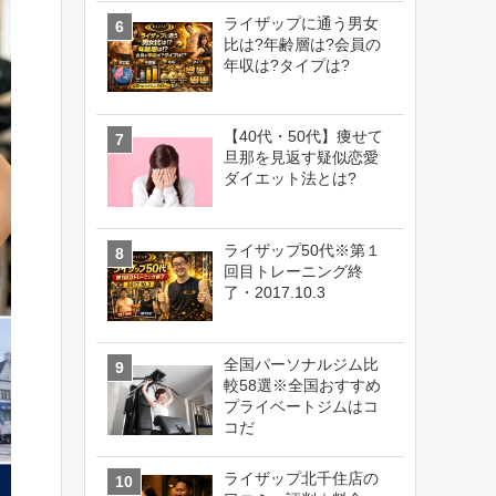
ライザップに通う男女
比は?年齢層は?会員の
年収は?タイプは?
【40代・50代】痩せて
旦那を見返す疑似恋愛
ダイエット法とは?
ライザップ50代※第１
回目トレーニング終
了・2017.10.3
全国パーソナルジム比
較58選※全国おすすめ
プライベートジムはコ
コだ
ライザップ北千住店の