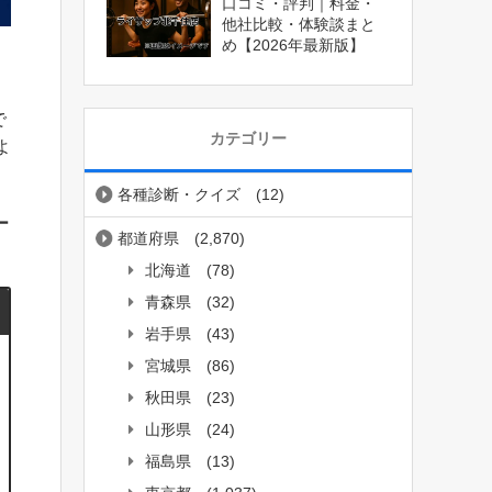
口コミ・評判｜料金・
他社比較・体験談まと
め【2026年最新版】
で
カテゴリー
よ
各種診断・クイズ
(12)
ー
都道府県
(2,870)
北海道
(78)
青森県
(32)
岩手県
(43)
宮城県
(86)
秋田県
(23)
山形県
(24)
福島県
(13)