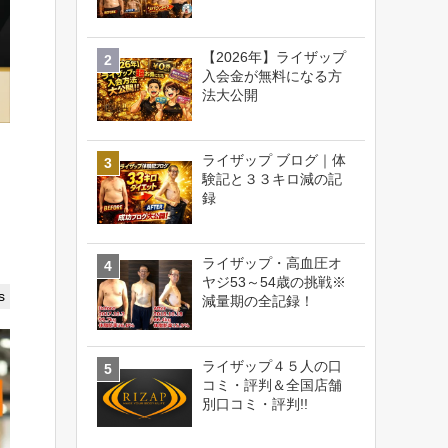
【2026年】ライザップ
入会金が無料になる方
法大公開
ライザップ ブログ｜体
験記と３３キロ減の記
録
ライザップ・高血圧オ
ヤジ53～54歳の挑戦※
s
減量期の全記録！
ライザップ４５人の口
コミ・評判＆全国店舗
別口コミ・評判!!