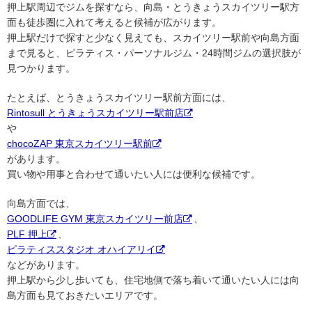
押上駅周辺でジムを探すなら、向島・とうきょうスカイツリー駅方
面も徒歩圏に入れて考えると候補が広がります。
押上駅だけで探すと少なく見えても、スカイツリー駅前や向島方面
まで見ると、ピラティス・パーソナルジム・24時間ジムの選択肢が
見つかります。
たとえば、とうきょうスカイツリー駅前方面には、
Rintosull とうきょうスカイツリー駅前店
や
chocoZAP 東京スカイツリー駅前
があります。
買い物や用事と合わせて通いたい人には便利な候補です。
向島方面では、
GOODLIFE GYM 東京スカイツリー前店
、
PLF 押上
、
ピラティススタジオ オハイアリイ
などがあります。
押上駅から少し歩いても、住宅地側で落ち着いて通いたい人には向
島方面も見ておきたいエリアです。