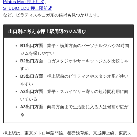
Pilates Mee 押上店
、
STUDIO.EDU 押上駅前
など、ピラティスやヨガ系の候補も見つかります。
出口別に考える押上駅周辺のジム選び
B1出口方面
：業平・横川方面のパーソナルジムや24時間
ジムを探しやすい
B2出口方面
：ヨガスタジオやサーキットジムを比較しや
すい
B3出口方面
：押上駅前のピラティスやスタジオ系が使い
やすい
A2出口方面
：業平・スカイツリー寄りの短時間利用に向
いている
A3出口方面
：向島方面まで生活圏に入る人は候補が広が
る
押上駅は、東京メトロ半蔵門線、都営浅草線、京成押上線、東武ス