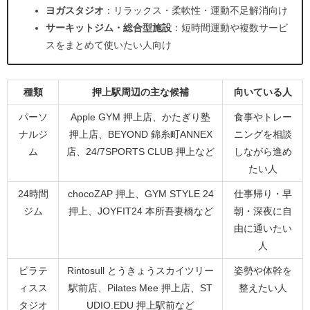
ヨガスタジオ
：リラックス・柔軟性・運動不足解消向け
サーキットジム・総合型施設
：短時間運動や複数サービ
スをまとめて使いたい人向け
種類
押上駅周辺の主な候補
向いている人
パーソ
Apple GYM 押上店、かたぎり塾
食事やトレー
ナルジ
押上店、BEYOND 錦糸町ANNEX
ニングを相談
ム
店、24/7SPORTS CLUB 押上など
しながら進め
たい人
24時間
chocoZAP 押上、GYM STYLE 24
仕事帰り・早
ジム
押上、JOYFIT24 本所吾妻橋など
朝・深夜に自
由に通いたい
人
ピラテ
Rintosull とうきょうスカイツリー
姿勢や体幹を
ィスス
駅前店、Pilates Mee 押上店、ST
整えたい人
タジオ
UDIO.EDU 押上駅前など