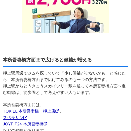
本所吾妻橋方面まで広げると候補が増える
押上駅周辺でジムを探していて「少し候補が少ないかも」と感じた
ら、本所吾妻橋方面まで広げてみるのも一つの方法です。
押上駅からとうきょうスカイツリー駅を通って本所吾妻橋方面へ進
む動線は、徒歩圏として考えやすい人もいます。
本所吾妻橋方面には、
TOKIEL 本所吾妻橋・押上店
、
スペラサン
、
JOYFIT24 本所吾妻橋
などの候補があります。