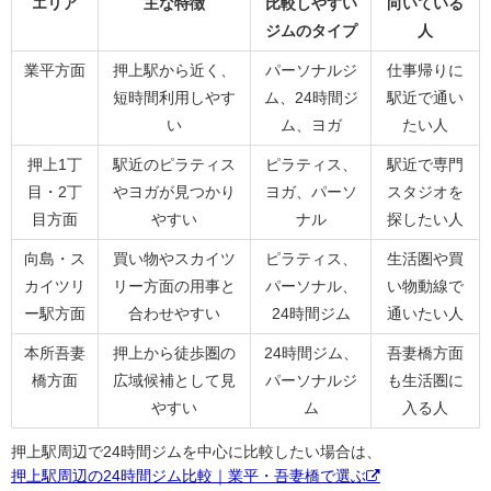
エリア
主な特徴
比較しやすい
向いている
ジムのタイプ
人
業平方面
押上駅から近く、
パーソナルジ
仕事帰りに
短時間利用しやす
ム、24時間ジ
駅近で通い
い
ム、ヨガ
たい人
押上1丁
駅近のピラティス
ピラティス、
駅近で専門
目・2丁
やヨガが見つかり
ヨガ、パーソ
スタジオを
目方面
やすい
ナル
探したい人
向島・ス
買い物やスカイツ
ピラティス、
生活圏や買
カイツリ
リー方面の用事と
パーソナル、
い物動線で
ー駅方面
合わせやすい
24時間ジム
通いたい人
本所吾妻
押上から徒歩圏の
24時間ジム、
吾妻橋方面
橋方面
広域候補として見
パーソナルジ
も生活圏に
やすい
ム
入る人
押上駅周辺で24時間ジムを中心に比較したい場合は、
押上駅周辺の24時間ジム比較｜業平・吾妻橋で選ぶ