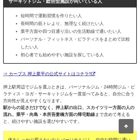
サーキットジム・総合型施設が向いている人
短時間で運動習慣を作りたい人
長時間の筋トレより、無理なく続けたい人
業平方面や四つ目通り沿いの生活動線で通いたい人
パーソナル・フィットネス・ピラティスをまとめて比較
したい人
初心者でも始めやすい施設を探している人
⇒ カーブス 押上業平の公式サイトはコチラ!!
押上駅周辺でジムを選ぶときは、パーソナルジム・24時間ジム・ピ
ラティス・ヨガ・サーキットジムを一度並べてみると、自分に合う
方向性が見えやすくなります。
駅からの近さだけでなく、押上駅の出口、スカイツリー方面の人の
流れ、業平・向島・本所吾妻橋方面の帰宅動線
まで含めて考える
と、続けやすい施設を選びやすいです。
体をしっかり変えたいならパーソナルジム、自由な時間に通い