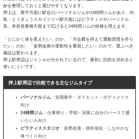
か
を整理しておくと選びやすくなります。
押上は、業平方面に駅近のパーソナルジムや24時間ジムがあり、向
島・とうきょうスカイツリー駅方面にはピラティスやパーソナル
系、本所吾妻橋方面まで広げると24時間ジムの候補も増えます。
「とにかく体を変えたい」のか、「月会費を抑えて運動習慣を作り
たい」のか、「姿勢改善や柔軟性を重視したい」のかで、選ぶべき
施設は変わります。
押上駅周辺はジャンルが分かれているので、最初に目的を決めると
迷いにくいです。
押上駅周辺で比較できる主なジムタイプ
パーソナルジム
：短期集中・ダイエット・ボディメイク
向け
24時間ジム
：仕事帰り・早朝・深夜に自分のペースで通
いたい人向け
ピラティススタジオ
：姿勢改善・体幹強化・しなやかな
体づくり向け