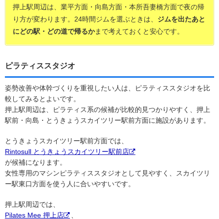
押上駅周辺は、業平方面・向島方面・本所吾妻橋方面で夜の帰
り方が変わります。24時間ジムを選ぶときは、
ジムを出たあと
にどの駅・どの道で帰るか
まで考えておくと安心です。
ピラティススタジオ
姿勢改善や体幹づくりを重視したい人は、ピラティススタジオを比
較してみるとよいです。
押上駅周辺は、ピラティス系の候補が比較的見つかりやすく、押上
駅前・向島・とうきょうスカイツリー駅前方面に施設があります。
とうきょうスカイツリー駅前方面では、
Rintosull とうきょうスカイツリー駅前店
が候補になります。
女性専用のマシンピラティススタジオとして見やすく、スカイツリ
ー駅東口方面を使う人に合いやすいです。
押上駅周辺では、
Pilates Mee 押上店
、