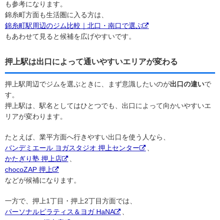
も参考になります。
錦糸町方面も生活圏に入る方は、
錦糸町駅周辺のジム比較｜北口・南口で選ぶ
もあわせて見ると候補を広げやすいです。
押上駅は出口によって通いやすいエリアが変わる
押上駅周辺でジムを選ぶときに、まず意識したいのが
出口の違い
で
す。
押上駅は、駅名としてはひとつでも、出口によって向かいやすいエ
リアが変わります。
たとえば、業平方面へ行きやすい出口を使う人なら、
バンデミエール ヨガスタジオ 押上センター
、
かたぎり塾 押上店
、
chocoZAP 押上
などが候補になります。
一方で、押上1丁目・押上2丁目方面では、
パーソナルピラティス＆ヨガ HaNA
、