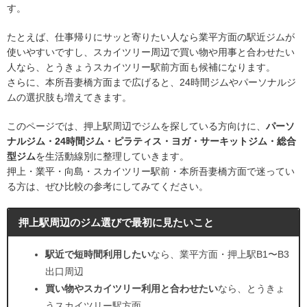
す。
たとえば、仕事帰りにサッと寄りたい人なら業平方面の駅近ジムが
使いやすいですし、スカイツリー周辺で買い物や用事と合わせたい
人なら、とうきょうスカイツリー駅前方面も候補になります。
さらに、本所吾妻橋方面まで広げると、24時間ジムやパーソナルジ
ムの選択肢も増えてきます。
このページでは、押上駅周辺でジムを探している方向けに、
パーソ
ナルジム・24時間ジム・ピラティス・ヨガ・サーキットジム・総合
型ジム
を生活動線別に整理していきます。
押上・業平・向島・スカイツリー駅前・本所吾妻橋方面で迷ってい
る方は、ぜひ比較の参考にしてみてください。
押上駅周辺のジム選びで最初に見たいこと
駅近で短時間利用したい
なら、業平方面・押上駅B1〜B3
出口周辺
買い物やスカイツリー利用と合わせたい
なら、とうきょ
うスカイツリー駅方面