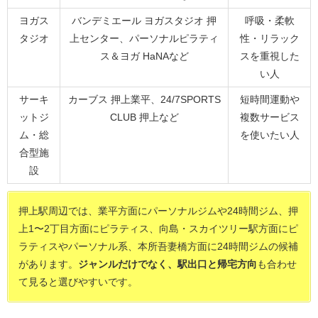
ヨガス
バンデミエール ヨガスタジオ 押
呼吸・柔軟
タジオ
上センター、パーソナルピラティ
性・リラック
ス＆ヨガ HaNAなど
スを重視した
い人
サーキ
カーブス 押上業平、24/7SPORTS
短時間運動や
ットジ
CLUB 押上など
複数サービス
ム・総
を使いたい人
合型施
設
押上駅周辺では、業平方面にパーソナルジムや24時間ジム、押
上1〜2丁目方面にピラティス、向島・スカイツリー駅方面にピ
ラティスやパーソナル系、本所吾妻橋方面に24時間ジムの候補
があります。
ジャンルだけでなく、駅出口と帰宅方向
も合わせ
て見ると選びやすいです。