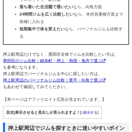
落ち着いた生活圏で通いたい
なら、向島方面
24時間ジムを広く比較したい
なら、本所吾妻橋方面まで
候補に入れる
短期集中で体を変えたい
なら、パーソナルジムも比較す
る
押上駅周辺だけでなく、墨田区全体でジムを比較したい方は、
墨田区のジム比較｜錦糸町・押上・両国・曳舟で選ぶ
も参考になります。
押上駅周辺でパーソナルジムを中心に探したい方は、
押上駅周辺のパーソナルジム比較｜業平・向島で選ぶ
もあわせて確認してみてください。
【本ページはアフィリエイト広告が含まれています。】
目次(表示させると見出しが見られますよ！)
[
表示する
]
押上駅周辺でジムを探すときに迷いやすいポイン