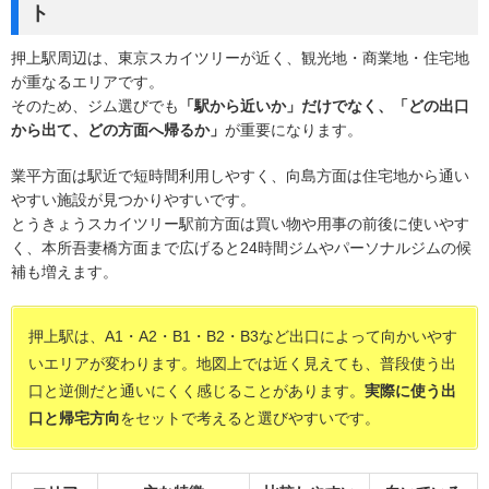
ト
押上駅周辺は、東京スカイツリーが近く、観光地・商業地・住宅地
が重なるエリアです。
そのため、ジム選びでも
「駅から近いか」だけでなく、「どの出口
から出て、どの方面へ帰るか」
が重要になります。
業平方面は駅近で短時間利用しやすく、向島方面は住宅地から通い
やすい施設が見つかりやすいです。
とうきょうスカイツリー駅前方面は買い物や用事の前後に使いやす
く、本所吾妻橋方面まで広げると24時間ジムやパーソナルジムの候
補も増えます。
押上駅は、A1・A2・B1・B2・B3など出口によって向かいやす
いエリアが変わります。地図上では近く見えても、普段使う出
口と逆側だと通いにくく感じることがあります。
実際に使う出
口と帰宅方向
をセットで考えると選びやすいです。