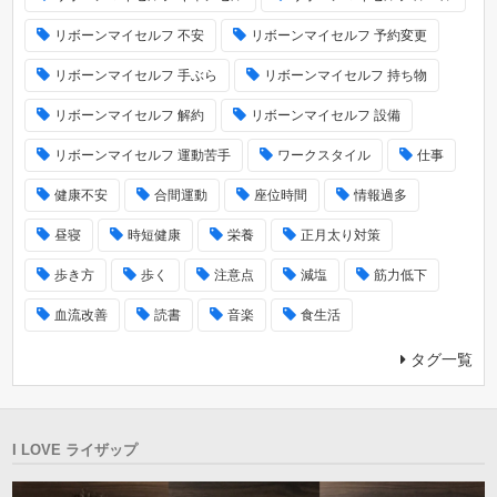
リボーンマイセルフ 不安
リボーンマイセルフ 予約変更
リボーンマイセルフ 手ぶら
リボーンマイセルフ 持ち物
リボーンマイセルフ 解約
リボーンマイセルフ 設備
リボーンマイセルフ 運動苦手
ワークスタイル
仕事
健康不安
合間運動
座位時間
情報過多
昼寝
時短健康
栄養
正月太り対策
歩き方
歩く
注意点
減塩
筋力低下
血流改善
読書
音楽
食生活
タグ一覧
I LOVE ライザップ