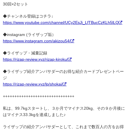
30回×2セット
◆チャンネル登録はコチラ↓
https://www.youtube.com/channel/UCy2EsJi_LfTBucCzKLh5lLQ
◆instagram (ライザップ垢）
https://www.instagram.com/akizou54/
◆ライザップ・減量記録
https://rizap-review.xyz/rizap-kiroku/
◆ライザップ紹介アンバサダーのお得な紹介カードプレゼントペー
ジ
https://rizap-review.xyz/lp/shokai/
+++++++++++++++++++++++++++++++
私は、99.7kgスタートし、３か月でマイナス20kg、その９か月後に
はマイナス33.3kgを達成しました♪
ライザップの紹介アンバサダーとして、これまで数百人の方をお得