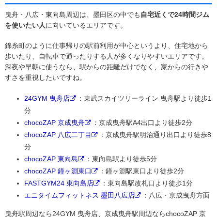
曳舟・八広・東向島周辺は、墨田区の中でも
自宅近くで24時間ジム
を使いたい人
に向いているエリアです。
錦糸町のように仕事帰りの駅前利用が中心というより、住宅地から
歩いたり、自転車で通ったりする人が多くなりやすいエリアです。
深夜や早朝に使うなら、駅からの距離だけでなく、家からの行きや
すさを重視したいですね。
24GYM 曳舟店
：東武スカイツリーライン 曳舟駅より徒歩1
分
chocoZAP 京成曳舟
：京成曳舟駅A4出口より徒歩2分
chocoZAP 八広二丁目
：京成曳舟駅明治通り出口より徒歩8
分
chocoZAP 東向島
：東向島駅より徒歩5分
chocoZAP 鐘ヶ淵東口
：鐘ヶ淵駅東口より徒歩2分
FASTGYM24 東向島店
：東向島駅改札口より徒歩1分
エニタイムフィットネス 墨田八広店
：八広・京成曳舟方面
曳舟駅周辺なら24GYM 曳舟店、京成曳舟駅周辺ならchocoZAP 京