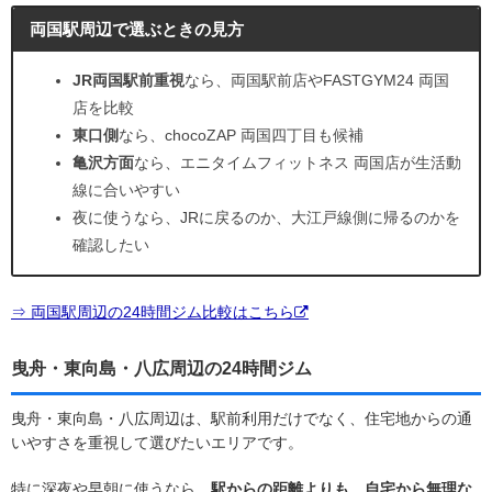
両国駅周辺で選ぶときの見方
JR両国駅前重視
なら、両国駅前店やFASTGYM24 両国
店を比較
東口側
なら、chocoZAP 両国四丁目も候補
亀沢方面
なら、エニタイムフィットネス 両国店が生活動
線に合いやすい
夜に使うなら、JRに戻るのか、大江戸線側に帰るのかを
確認したい
⇒ 両国駅周辺の24時間ジム比較はこちら
曳舟・東向島・八広周辺の24時間ジム
曳舟・東向島・八広周辺は、駅前利用だけでなく、住宅地からの通
いやすさを重視して選びたいエリアです。
特に深夜や早朝に使うなら、
駅からの距離よりも、自宅から無理な