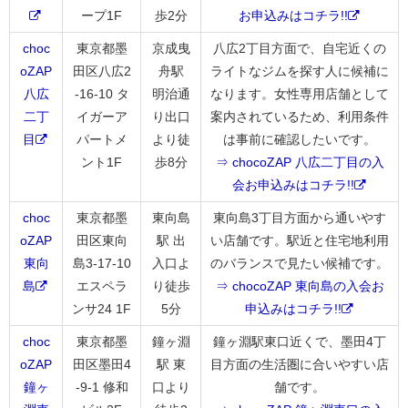
ープ1F
歩2分
お申込みはコチラ!!
choc
東京都墨
京成曳
八広2丁目方面で、自宅近くの
oZAP
田区八広2
舟駅
ライトなジムを探す人に候補に
八広
-16-10 タ
明治通
なります。女性専用店舗として
二丁
イガーア
り出口
案内されているため、利用条件
目
パートメ
より徒
は事前に確認したいです。
ント1F
歩8分
⇒ chocoZAP 八広二丁目の入
会お申込みはコチラ!!
choc
東京都墨
東向島
東向島3丁目方面から通いやす
oZAP
田区東向
駅 出
い店舗です。駅近と住宅地利用
東向
島3-17-10
入口よ
のバランスで見たい候補です。
島
エスペラ
り徒歩
⇒ chocoZAP 東向島の入会お
ンサ24 1F
5分
申込みはコチラ!!
choc
東京都墨
鐘ヶ淵
鐘ヶ淵駅東口近くで、墨田4丁
oZAP
田区墨田4
駅 東
目方面の生活圏に合いやすい店
鐘ヶ
-9-1 修和
口より
舗です。