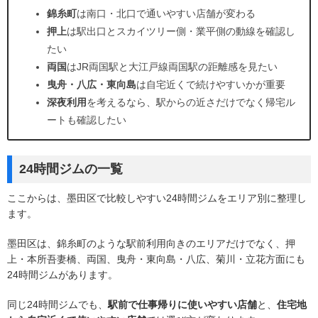
錦糸町
は南口・北口で通いやすい店舗が変わる
押上
は駅出口とスカイツリー側・業平側の動線を確認し
たい
両国
はJR両国駅と大江戸線両国駅の距離感を見たい
曳舟・八広・東向島
は自宅近くで続けやすいかが重要
深夜利用
を考えるなら、駅からの近さだけでなく帰宅ル
ートも確認したい
24時間ジムの一覧
ここからは、墨田区で比較しやすい24時間ジムをエリア別に整理し
ます。
墨田区は、錦糸町のような駅前利用向きのエリアだけでなく、押
上・本所吾妻橋、両国、曳舟・東向島・八広、菊川・立花方面にも
24時間ジムがあります。
同じ24時間ジムでも、
駅前で仕事帰りに使いやすい店舗
と、
住宅地