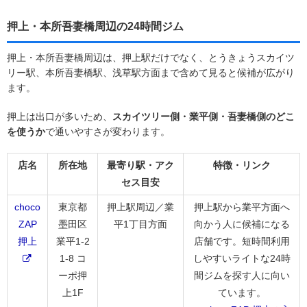
押上・本所吾妻橋周辺の24時間ジム
押上・本所吾妻橋周辺は、押上駅だけでなく、とうきょうスカイツ
リー駅、本所吾妻橋駅、浅草駅方面まで含めて見ると候補が広がり
ます。
押上は出口が多いため、
スカイツリー側・業平側・吾妻橋側のどこ
を使うか
で通いやすさが変わります。
店名
所在地
最寄り駅・アク
特徴・リンク
セス目安
choco
東京都
押上駅周辺／業
押上駅から業平方面へ
ZAP
墨田区
平1丁目方面
向かう人に候補になる
押上
業平1-2
店舗です。短時間利用
1-8 コ
しやすいライトな24時
ーポ押
間ジムを探す人に向い
上1F
ています。