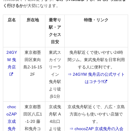
く行けるか
が大切になります。
店名
所在地
最寄り
特徴・リンク
駅・ア
クセス
目安
24GY
東京都墨
東武ス
曳舟駅近くで使いやすい24時
M 曳
田区東向
カイツ
間ジム。東武曳舟駅を日常利用
舟店
島2-16-15
リーラ
する人に便利です。
2F
イン
⇒ 24GYM 曳舟店の公式サイト
曳舟駅
はコチラ!!
より徒
歩1分
choc
東京都墨
京成曳
京成曳舟駅近くで、八広・京島
oZAP
田区八広1
舟駅 A
方面からも使いやすい店舗で
京成
-1-20 藤
4出口
す。
曳舟
和曳舟コ
より徒
⇒ chocoZAP 京成曳舟の入会