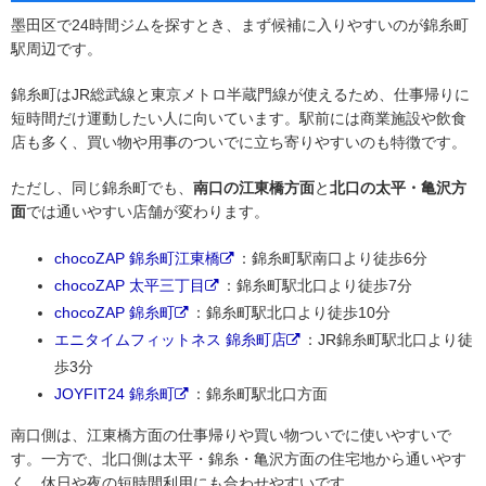
墨田区で24時間ジムを探すとき、まず候補に入りやすいのが錦糸町
駅周辺です。
錦糸町はJR総武線と東京メトロ半蔵門線が使えるため、仕事帰りに
短時間だけ運動したい人に向いています。駅前には商業施設や飲食
店も多く、買い物や用事のついでに立ち寄りやすいのも特徴です。
ただし、同じ錦糸町でも、
南口の江東橋方面
と
北口の太平・亀沢方
面
では通いやすい店舗が変わります。
chocoZAP 錦糸町江東橋
：錦糸町駅南口より徒歩6分
chocoZAP 太平三丁目
：錦糸町駅北口より徒歩7分
chocoZAP 錦糸町
：錦糸町駅北口より徒歩10分
エニタイムフィットネス 錦糸町店
：JR錦糸町駅北口より徒
歩3分
JOYFIT24 錦糸町
：錦糸町駅北口方面
南口側は、江東橋方面の仕事帰りや買い物ついでに使いやすいで
す。一方で、北口側は太平・錦糸・亀沢方面の住宅地から通いやす
く、休日や夜の短時間利用にも合わせやすいです。