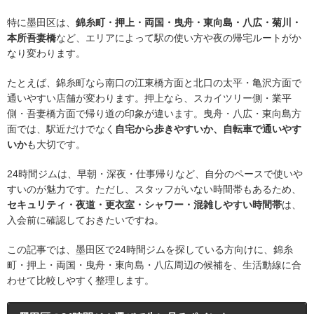
特に墨田区は、
錦糸町・押上・両国・曳舟・東向島・八広・菊川・
本所吾妻橋
など、エリアによって駅の使い方や夜の帰宅ルートがか
なり変わります。
たとえば、錦糸町なら南口の江東橋方面と北口の太平・亀沢方面で
通いやすい店舗が変わります。押上なら、スカイツリー側・業平
側・吾妻橋方面で帰り道の印象が違います。曳舟・八広・東向島方
面では、駅近だけでなく
自宅から歩きやすいか、自転車で通いやす
いか
も大切です。
24時間ジムは、早朝・深夜・仕事帰りなど、自分のペースで使いや
すいのが魅力です。ただし、スタッフがいない時間帯もあるため、
セキュリティ・夜道・更衣室・シャワー・混雑しやすい時間帯
は、
入会前に確認しておきたいですね。
この記事では、墨田区で24時間ジムを探している方向けに、錦糸
町・押上・両国・曳舟・東向島・八広周辺の候補を、生活動線に合
わせて比較しやすく整理します。