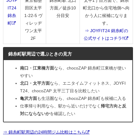
JOYF
東京都墨
錦糸町駅 北口
太平1丁目方面で、錦糸
IT24
田区太平
方面／徒歩10
町北口から住宅地側へ向
錦糸
1-22-5 ヴ
分目安
かう人に候補になりま
町
ィレッヂ
す。
ワン太平
⇒ JOYFIT24 錦糸町の
2F
公式サイトはコチラ!!
錦糸町駅周辺で選ぶときの見方
南口・江東橋方面
なら、chocoZAP 錦糸町江東橋が使い
やすい
北口・太平方面
なら、エニタイムフィットネス、JOYFI
T24、chocoZAP 太平三丁目を比較したい
亀沢方面
も生活圏なら、chocoZAP 錦糸町も候補に入る
仕事帰り利用なら、駅から近いだけでなく
帰宅方向と反
対にならないか
を確認したい
⇒ 錦糸町駅周辺の24時間ジム比較はこちら