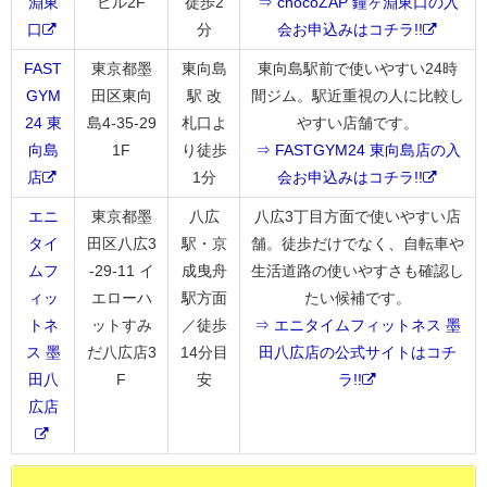
淵東
ビル2F
徒歩2
⇒ chocoZAP 鐘ヶ淵東口の入
口
分
会お申込みはコチラ!!
FAST
東京都墨
東向島
東向島駅前で使いやすい24時
GYM
田区東向
駅 改
間ジム。駅近重視の人に比較し
24 東
島4-35-29
札口よ
やすい店舗です。
向島
1F
り徒歩
⇒ FASTGYM24 東向島店の入
店
1分
会お申込みはコチラ!!
エニ
東京都墨
八広
八広3丁目方面で使いやすい店
タイ
田区八広3
駅・京
舗。徒歩だけでなく、自転車や
ムフ
-29-11 イ
成曳舟
生活道路の使いやすさも確認し
ィッ
エローハ
駅方面
たい候補です。
トネ
ットすみ
／徒歩
⇒ エニタイムフィットネス 墨
ス 墨
だ八広店3
14分目
田八広店の公式サイトはコチ
田八
F
安
ラ!!
広店