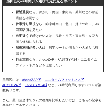
墨田区の24時間ジム選びで先に見るポイント
駅近重視
なら、錦糸町・両国・東向島・菊川などの駅前
店舗を確認する
仕事帰り重視
なら、錦糸町南口・北口、押上の出口、JR
両国駅側を見たい
自宅近くで続けたい人
は、曳舟・八広・東向島・立花方
面も候補に入れる
深夜利用が多い人
は、帰宅ルートの明るさや人通りも確
認する
料金重視
なら、chocoZAP・FASTGYM24・エニタイム
フィットネスなどを比較したい
墨田区には、
chocoZAP
、
エニタイムフィットネス
、
JOYFIT24
、
FASTGYM24
など、24時間利用しやすいジムが複
数あります。
また、墨田区全体でジムの種類を比較したい方は、こちらの記事も
参考にしてみてください。