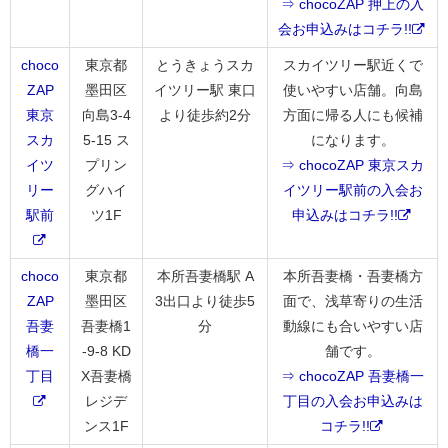
⇒ chocoZAP 押上の入
会お申込みはコチラ!!
choco
東京都
とうきょうスカ
スカイツリー駅近くで
ZAP
墨田区
イツリー駅 東口
使いやすい店舗。向島
東京
向島3-4
より徒歩約2分
方面に帰る人にも候補
スカ
5-15 ス
になります。
イツ
プリン
⇒ chocoZAP 東京スカ
リー
グハイ
イツリー駅前の入会お
駅前
ツ1F
申込みはコチラ!!
choco
東京都
本所吾妻橋駅 A
本所吾妻橋・吾妻橋方
ZAP
墨田区
3出口より徒歩5
面で、浅草寄りの生活
吾妻
吾妻橋1
分
動線にも合いやすい店
橋一
-9-8 KD
舗です。
丁目
X吾妻橋
⇒ chocoZAP 吾妻橋一
レジデ
丁目の入会お申込みは
ンス1F
コチラ!!