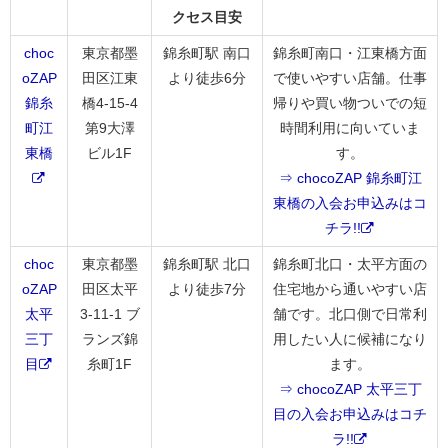
クセス目安
choc
東京都墨
錦糸町駅 南口
錦糸町南口・江東橋方面
oZAP
田区江東
より徒歩6分
で使いやすい店舗。仕事
錦糸
橋4-15-4
帰りや買い物ついでの短
町江
第9大澤
時間利用に向いていま
東橋
ビル1F
す。
⇒ chocoZAP 錦糸町江
東橋の入会お申込みはコ
チラ!!
choc
東京都墨
錦糸町駅 北口
錦糸町北口・太平方面の
oZAP
田区太平
より徒歩7分
住宅地から通いやすい店
太平
3-11-1 ブ
舗です。北口側で日常利
三丁
ランズ錦
用したい人に候補になり
目
糸町1F
ます。
⇒ chocoZAP 太平三丁
目の入会お申込みはコチ
ラ!!