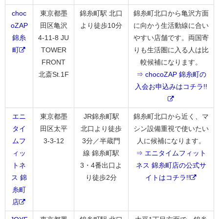
choc
東京都墨
錦糸町駅 北口
錦糸町北口から亀沢方面
oZAP
田区亀沢
より徒歩10分
に向かう生活動線に合い
錦糸
4-11-8 JU
やすい店舗です。両国寄
町
TOWER
りも生活圏に入る人は比
FRONT
較候補になります。
北斎St.1F
⇒ chocoZAP 錦糸町の
入会お申込みはコチラ!!
エニ
東京都墨
JR錦糸町駅
錦糸町北口から近く、マ
タイ
田区太平
北口より徒歩
シン設備重視で使いたい
ムフ
3-3-12
3分／半蔵門
人に候補になります。
ィッ
線 錦糸町駅
⇒ エニタイムフィット
トネ
3・4番出口よ
ネス 錦糸町店の公式サ
ス 錦
り徒歩2分
イトはコチラ!!
糸町
店