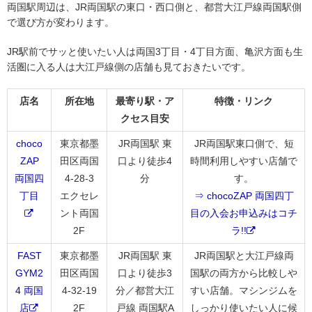
両国駅周辺は、JR両国駅の東口・西口側と、都営大江戸線両国駅側
で選び方が変わります。
JR駅前でサッと使いたい人は両国3丁目・4丁目方面、亀沢方面も生
活圏に入る人は大江戸線側の店舗も見ておきたいです。
店名
所在地
最寄り駅・ア
特徴・リンク
クセス目安
choco
東京都墨
JR両国駅 東
JR両国駅東口側で、短
ZAP
田区両国
口より徒歩4
時間利用しやすい店舗で
両国四
4-28-3
分
す。
丁目
エクセレ
⇒ chocoZAP 両国四丁
ント両国
目の入会お申込みはコチ
2F
ラ!!
FAST
東京都墨
JR両国駅 東
JR両国駅と大江戸線両
GYM2
田区両国
口より徒歩3
国駅の両方から比較しや
4 両国
4-32-19
分／都営大江
すい店舗。マシンジムを
店
2F
戸線 両国駅A
しっかり使いたい人に候