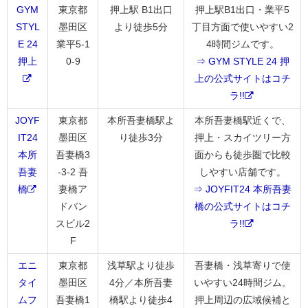
GYM
東京都
押上駅 B1出口
押上駅B1出口・業平5
STYL
墨田区
より徒歩5分
丁目方面で使いやすい2
E 24
業平5-1
4時間ジムです。
押上
0-9
⇒ GYM STYLE 24 押
上の公式サイトはコチ
ラ!!
JOYF
東京都
本所吾妻橋駅よ
本所吾妻橋駅近くで、
IT24
墨田区
り徒歩3分
押上・スカイツリー方
本所
吾妻橋3
面からも徒歩圏で比較
吾妻
-3-2 吾
しやすい店舗です。
橋
妻橋ア
⇒ JOYFIT24 本所吾妻
ドバン
橋の公式サイトはコチ
スビル2
ラ!!
F
エニ
東京都
浅草駅より徒歩
吾妻橋・浅草寄りで使
タイ
墨田区
4分／本所吾妻
いやすい24時間ジム。
ムフ
吾妻橋1
橋駅より徒歩4
押上周辺の広域候補と