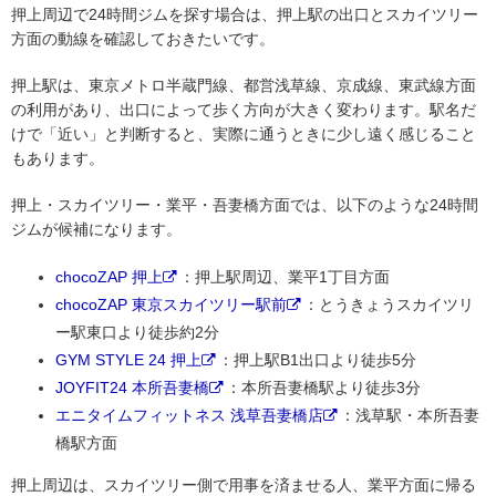
押上周辺で24時間ジムを探す場合は、押上駅の出口とスカイツリー
方面の動線を確認しておきたいです。
押上駅は、東京メトロ半蔵門線、都営浅草線、京成線、東武線方面
の利用があり、出口によって歩く方向が大きく変わります。駅名だ
けで「近い」と判断すると、実際に通うときに少し遠く感じること
もあります。
押上・スカイツリー・業平・吾妻橋方面では、以下のような24時間
ジムが候補になります。
chocoZAP 押上
：押上駅周辺、業平1丁目方面
chocoZAP 東京スカイツリー駅前
：とうきょうスカイツリ
ー駅東口より徒歩約2分
GYM STYLE 24 押上
：押上駅B1出口より徒歩5分
JOYFIT24 本所吾妻橋
：本所吾妻橋駅より徒歩3分
エニタイムフィットネス 浅草吾妻橋店
：浅草駅・本所吾妻
橋駅方面
押上周辺は、スカイツリー側で用事を済ませる人、業平方面に帰る