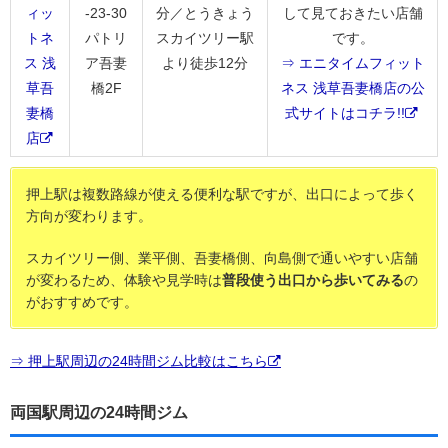
ィッ
-23-30
分／とうきょう
して見ておきたい店舗
トネ
パトリ
スカイツリー駅
です。
ス 浅
ア吾妻
より徒歩12分
⇒ エニタイムフィット
草吾
橋2F
ネス 浅草吾妻橋店の公
妻橋
式サイトはコチラ!!
店
押上駅は複数路線が使える便利な駅ですが、出口によって歩く
方向が変わります。
スカイツリー側、業平側、吾妻橋側、向島側で通いやすい店舗
が変わるため、体験や見学時は
普段使う出口から歩いてみる
の
がおすすめです。
⇒ 押上駅周辺の24時間ジム比較はこちら
両国駅周辺の24時間ジム