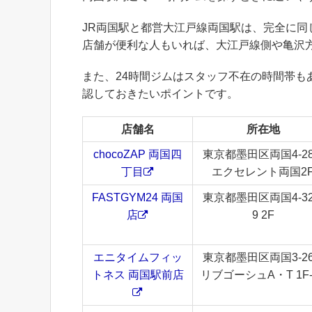
JR両国駅と都営大江戸線両国駅は、完全に同
店舗が便利な人もいれば、大江戸線側や亀沢
また、24時間ジムはスタッフ不在の時間帯も
認しておきたいポイントです。
店舗名
所在地
chocoZAP 両国四
東京都墨田区両国4-28
丁目
エクセレント両国2
FASTGYM24 両国
東京都墨田区両国4-32
店
9 2F
エニタイムフィッ
東京都墨田区両国3-26
トネス 両国駅前店
リブゴーシュA・T 1F-