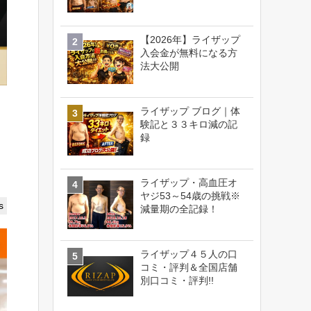
【2026年】ライザップ
入会金が無料になる方
法大公開
ライザップ ブログ｜体
験記と３３キロ減の記
録
ライザップ・高血圧オ
ヤジ53～54歳の挑戦※
s
減量期の全記録！
ライザップ４５人の口
コミ・評判＆全国店舗
別口コミ・評判!!