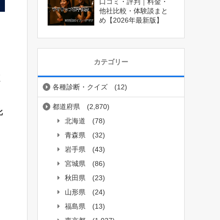
口コミ・評判｜料金・
他社比較・体験談まと
め【2026年最新版】
カテゴリー
く
各種診断・クイズ
(12)
都道府県
(2,870)
比
北海道
(78)
青森県
(32)
岩手県
(43)
宮城県
(86)
秋田県
(23)
山形県
(24)
福島県
(13)