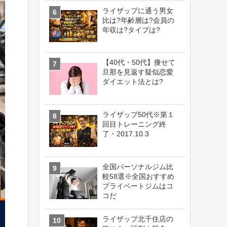
ライザップに通う男女
比は?年齢層は?会員の
年収は?タイプは?
【40代・50代】痩せて
旦那を見返す疑似恋愛
ダイエット法とは?
ライザップ50代※第１
回目トレーニング終
了・2017.10.3
全国パーソナルジム比
較58選※全国おすすめ
プライベートジムはコ
コだ
ライザップ北千住店の