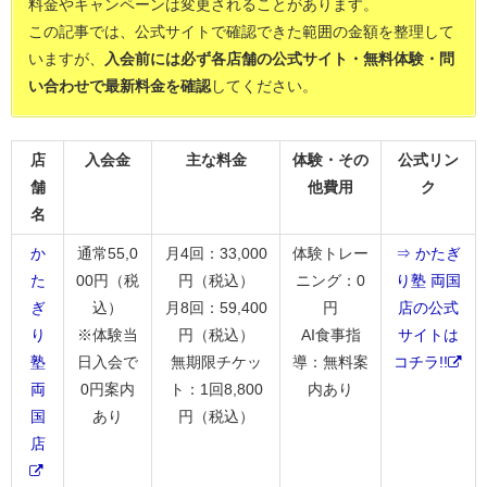
料金やキャンペーンは変更されることがあります。
この記事では、公式サイトで確認できた範囲の金額を整理して
いますが、
入会前には必ず各店舗の公式サイト・無料体験・問
い合わせで最新料金を確認
してください。
店
入会金
主な料金
体験・その
公式リン
舗
他費用
ク
名
か
通常55,0
月4回：33,000
体験トレー
⇒ かたぎ
た
00円（税
円（税込）
ニング：0
り塾 両国
ぎ
込）
月8回：59,400
円
店の公式
り
※体験当
円（税込）
AI食事指
サイトは
塾
日入会で
無期限チケッ
導：無料案
コチラ!!
両
0円案内
ト：1回8,800
内あり
国
あり
円（税込）
店