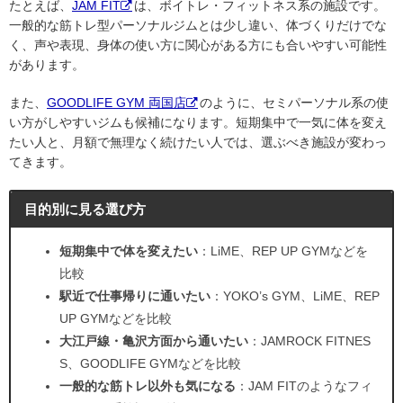
たとえば、
JAM FIT
は、ボイトレ・フィットネス系の施設です。
一般的な筋トレ型パーソナルジムとは少し違い、体づくりだけでな
く、声や表現、身体の使い方に関心がある方にも合いやすい可能性
があります。
また、
GOODLIFE GYM 両国店
のように、セミパーソナル系の使
い方がしやすいジムも候補になります。短期集中で一気に体を変え
たい人と、月額で無理なく続けたい人では、選ぶべき施設が変わっ
てきます。
目的別に見る選び方
短期集中で体を変えたい
：LiME、REP UP GYMなどを
比較
駅近で仕事帰りに通いたい
：YOKO’s GYM、LiME、REP
UP GYMなどを比較
大江戸線・亀沢方面から通いたい
：JAMROCK FITNES
S、GOODLIFE GYMなどを比較
一般的な筋トレ以外も気になる
：JAM FITのようなフィ