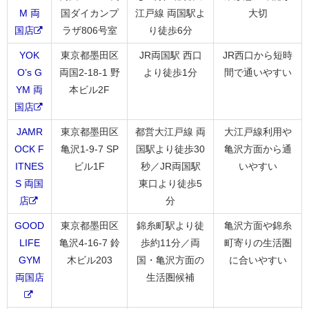
M 両
国ダイカンプ
江戸線 両国駅よ
大切
国店
ラザ806号室
り徒歩6分
YOK
東京都墨田区
JR両国駅 西口
JR西口から短時
O’s G
両国2-18-1 野
より徒歩1分
間で通いやすい
YM 両
本ビル2F
国店
JAMR
東京都墨田区
都営大江戸線 両
大江戸線利用や
OCK F
亀沢1-9-7 SP
国駅より徒歩30
亀沢方面から通
ITNES
ビル1F
秒／JR両国駅
いやすい
S 両国
東口より徒歩5
店
分
GOOD
東京都墨田区
錦糸町駅より徒
亀沢方面や錦糸
LIFE
亀沢4-16-7 鈴
歩約11分／両
町寄りの生活圏
GYM
木ビル203
国・亀沢方面の
に合いやすい
両国店
生活圏候補