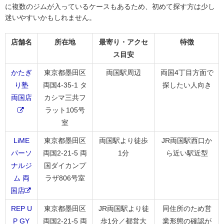
に複数のジムが入っているケースもあるため、初めて探す方は少し
迷いやすいかもしれません。
店舗名
所在地
最寄り・アクセ
特徴
ス目安
かたぎ
東京都墨田区
両国駅周辺
両国4丁目方面で
り塾
両国4-35-1 タ
探したい人向き
両国店
カシマ三共フ
ラット105号
室
LiME
東京都墨田区
両国駅より徒歩
JR両国駅西口か
パーソ
両国2-21-5 両
1分
ら近い駅近型
ナルジ
国ダイカンプ
ム 両
ラザ806号室
国店
REP U
東京都墨田区
JR両国駅より徒
同住所のため営
P GY
両国2-21-5 両
歩1分／都営大
業形態の確認が