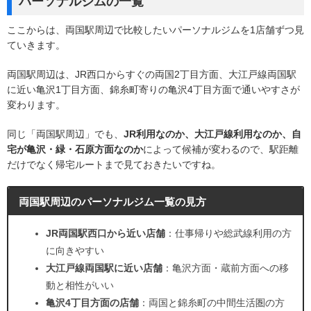
パーソナルジムの一覧
ここからは、両国駅周辺で比較したいパーソナルジムを1店舗ずつ見
ていきます。
両国駅周辺は、JR西口からすぐの両国2丁目方面、大江戸線両国駅
に近い亀沢1丁目方面、錦糸町寄りの亀沢4丁目方面で通いやすさが
変わります。
同じ「両国駅周辺」でも、
JR利用なのか、大江戸線利用なのか、自
宅が亀沢・緑・石原方面なのか
によって候補が変わるので、駅距離
だけでなく帰宅ルートまで見ておきたいですね。
両国駅周辺のパーソナルジム一覧の見方
JR両国駅西口から近い店舗
：仕事帰りや総武線利用の方
に向きやすい
大江戸線両国駅に近い店舗
：亀沢方面・蔵前方面への移
動と相性がいい
亀沢4丁目方面の店舗
：両国と錦糸町の中間生活圏の方