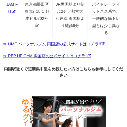
JAM F
東京都墨田区
JR両国駅より徒
ボイトレ・フィ
IT
両国2-18-1 野
歩2分／都営大
ットネス系で、
本ビル202号
江戸線 両国駅よ
一般的な筋トレ
室
り徒歩6分
型とは少し異な
る
⇒ LiME パーソナルジム 両国店の公式サイトはコチラ!!
⇒ REP UP GYM 両国店の公式サイトはコチラ!!
両国駅近くで短期集中型を比較したい方はこちらも参考にしてくだ
さい