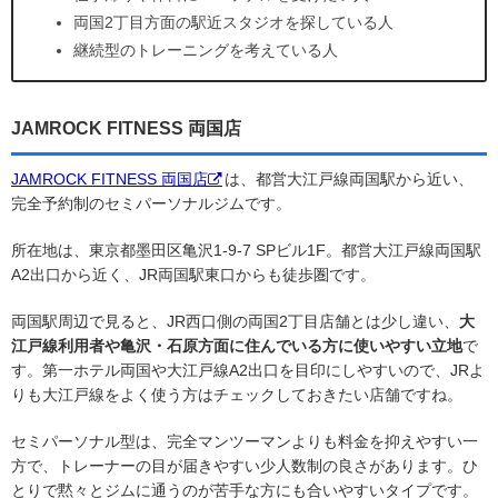
両国2丁目方面の駅近スタジオを探している人
継続型のトレーニングを考えている人
JAMROCK FITNESS 両国店
JAMROCK FITNESS 両国店
は、都営大江戸線両国駅から近い、
完全予約制のセミパーソナルジムです。
所在地は、東京都墨田区亀沢1-9-7 SPビル1F。都営大江戸線両国駅
A2出口から近く、JR両国駅東口からも徒歩圏です。
両国駅周辺で見ると、JR西口側の両国2丁目店舗とは少し違い、
大
江戸線利用者や亀沢・石原方面に住んでいる方に使いやすい立地
で
す。第一ホテル両国や大江戸線A2出口を目印にしやすいので、JRよ
りも大江戸線をよく使う方はチェックしておきたい店舗ですね。
セミパーソナル型は、完全マンツーマンよりも料金を抑えやすい一
方で、トレーナーの目が届きやすい少人数制の良さがあります。ひ
とりで黙々とジムに通うのが苦手な方にも合いやすいタイプです。