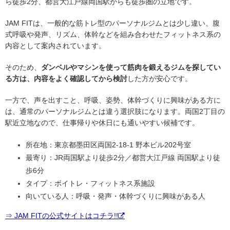
ら徒歩2分、都営大江戸線両国駅からも徒歩圏の立地です。
JAM FITは、一般的な筋トレ型のパーソナルジムとは少し違い、腹
式呼吸や発声、リズム、体幹などを組み合わせたフィットネス系の
内容として案内されています。
そのため、
ダンベルやマシンを使って筋肉を鍛えるジムを探してい
る方は、内容をよく確認してから検討
した方が安心です。
一方で、声を出すこと、呼吸、姿勢、体幹づくりに興味がある方に
は、通常のパーソナルジムとは違う選択肢になります。両国2丁目の
駅近立地なので、仕事帰りや休日にも通いやすい候補です。
所在地：東京都墨田区両国2-18-1 野本ビル202号室
最寄り：JR両国駅より徒歩2分／都営大江戸線 両国駅より徒
歩6分
タイプ：ボイトレ・フィットネス系施設
向いている人：呼吸・発声・体幹づくりに興味がある人
⇒ JAM FITの公式サイトはコチラ!!