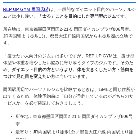
REP UP GYM 両国店
は、一般的なダイエット目的のパーソナルジ
ムとは少し違い、
「太る」ことを目的にした専門型のジム
です。
所在地は、東京都墨田区両国2-21-5 両国ダイカンプラザ806号室。
JR両国駅より徒歩1分、都営大江戸線両国駅からも徒歩圏の立地で
す。
「痩せたい人向けのジム」は多いですが、REP UP GYMは、痩せ型
体型や体重を増やしたい悩みに寄り添うタイプのジムです。そのた
め、
ダイエット目的の方というより、体を大きくしたい方・筋肉を
つけて見た目を変えたい方
に向いています。
両国駅周辺でパーソナルジムを比較するときは、LiMEと同じ住所が
出てくるため、体験予約前に「自分が予約しているのがどちらのサ
ービスか」を必ず確認しておきましょう。
所在地：東京都墨田区両国2-21-5 両国ダイカンプラザ806号
室
最寄り：JR両国駅より徒歩1分／都営大江戸線 両国駅より徒