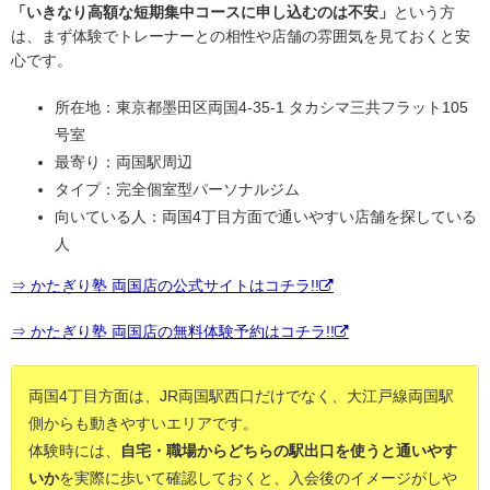
「いきなり高額な短期集中コースに申し込むのは不安」
という方
は、まず体験でトレーナーとの相性や店舗の雰囲気を見ておくと安
心です。
所在地：東京都墨田区両国4-35-1 タカシマ三共フラット105
号室
最寄り：両国駅周辺
タイプ：完全個室型パーソナルジム
向いている人：両国4丁目方面で通いやすい店舗を探している
人
⇒ かたぎり塾 両国店の公式サイトはコチラ!!
⇒ かたぎり塾 両国店の無料体験予約はコチラ!!
両国4丁目方面は、JR両国駅西口だけでなく、大江戸線両国駅
側からも動きやすいエリアです。
体験時には、
自宅・職場からどちらの駅出口を使うと通いやす
いか
を実際に歩いて確認しておくと、入会後のイメージがしや