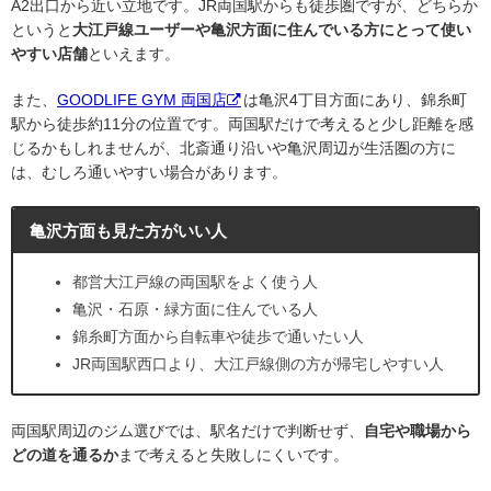
A2出口から近い立地です。JR両国駅からも徒歩圏ですが、どちらか
というと
大江戸線ユーザーや亀沢方面に住んでいる方にとって使い
やすい店舗
といえます。
また、
GOODLIFE GYM 両国店
は亀沢4丁目方面にあり、錦糸町
駅から徒歩約11分の位置です。両国駅だけで考えると少し距離を感
じるかもしれませんが、北斎通り沿いや亀沢周辺が生活圏の方に
は、むしろ通いやすい場合があります。
亀沢方面も見た方がいい人
都営大江戸線の両国駅をよく使う人
亀沢・石原・緑方面に住んでいる人
錦糸町方面から自転車や徒歩で通いたい人
JR両国駅西口より、大江戸線側の方が帰宅しやすい人
両国駅周辺のジム選びでは、駅名だけで判断せず、
自宅や職場から
どの道を通るか
まで考えると失敗しにくいです。