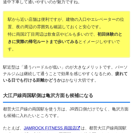
途中下車して通いやすいのが魅力ですね。
駅から近い店舗は便利ですが、建物の入口やエレベーターの位
置、夜の周辺の雰囲気も確認しておくと安心です。
特に両国2丁目周辺は飲食店やビルも多いので、
初回体験のと
きに実際の帰宅ルートまで歩いてみる
とイメージしやすいで
す。
駅近型は「通うハードルが低い」のが大きなメリットです。パーソ
ナルジムは継続して通うことで効果を感じやすくなるため、
疲れて
いる日でも行ける距離かどうか
はかなり大切です。
大江戸線両国駅側は亀沢方面も候補になる
都営大江戸線の両国駅を使う方は、JR西口側だけでなく、亀沢方面
も候補に入れたいところです。
たとえば、
JAMROCK FITNESS 両国店
は、都営大江戸線両国駅