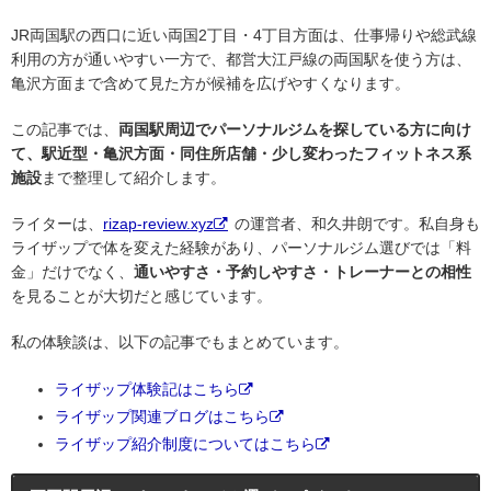
JR両国駅の西口に近い両国2丁目・4丁目方面は、仕事帰りや総武線
利用の方が通いやすい一方で、都営大江戸線の両国駅を使う方は、
亀沢方面まで含めて見た方が候補を広げやすくなります。
この記事では、
両国駅周辺でパーソナルジムを探している方に向け
て、駅近型・亀沢方面・同住所店舗・少し変わったフィットネス系
施設
まで整理して紹介します。
ライターは、
rizap-review.xyz
の運営者、和久井朗です。私自身も
ライザップで体を変えた経験があり、パーソナルジム選びでは「料
金」だけでなく、
通いやすさ・予約しやすさ・トレーナーとの相性
を見ることが大切だと感じています。
私の体験談は、以下の記事でもまとめています。
ライザップ体験記はこちら
ライザップ関連ブログはこちら
ライザップ紹介制度についてはこちら