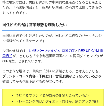
特に亀沢方面は、両国と錦糸町の中間的な生活圏になることもある
ため、「両国駅周辺」と「錦糸町駅周辺」の両方で比較してみるの
もおすすめです。
同住所の店舗は営業形態を確認したい
両国駅周辺で少し注意したいのが、同じ住所に複数のパーソナルジ
ム情報が出てくるケースです。
今回の候補では、
LiME パーソナルジム 両国店
と
REP UP GYM 両
国店
が、どちらも「東京都墨田区両国2-21-5 両国ダイカンプラザ
806号室」とされています。
このような場合は、単純に「別々の店舗がある」と考えるよりも、
ブランド・コース内容・予約窓口・営業形態がどうなっているか
を
確認してから体験予約するのが安心です。
予約するブランド名が自分の希望と合っているか
トレーニング内容がダイエット向けか、筋力アップ向け