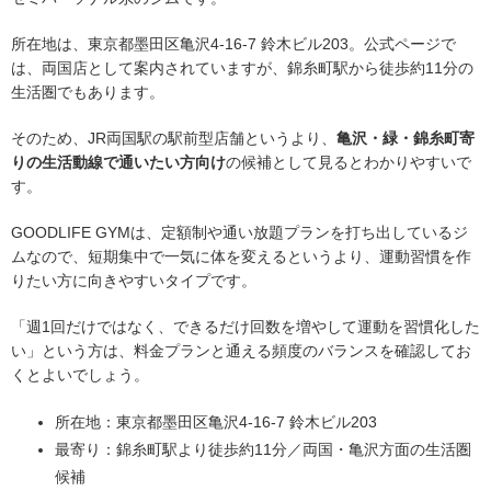
所在地は、東京都墨田区亀沢4-16-7 鈴木ビル203。公式ページで
は、両国店として案内されていますが、錦糸町駅から徒歩約11分の
生活圏でもあります。
そのため、JR両国駅の駅前型店舗というより、
亀沢・緑・錦糸町寄
りの生活動線で通いたい方向け
の候補として見るとわかりやすいで
す。
GOODLIFE GYMは、定額制や通い放題プランを打ち出しているジ
ムなので、短期集中で一気に体を変えるというより、運動習慣を作
りたい方に向きやすいタイプです。
「週1回だけではなく、できるだけ回数を増やして運動を習慣化した
い」という方は、料金プランと通える頻度のバランスを確認してお
くとよいでしょう。
所在地：東京都墨田区亀沢4-16-7 鈴木ビル203
最寄り：錦糸町駅より徒歩約11分／両国・亀沢方面の生活圏
候補