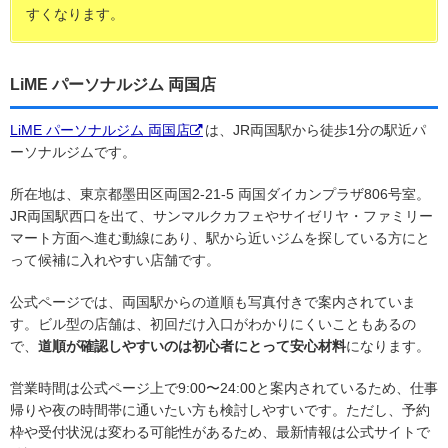
すくなります。
LiME パーソナルジム 両国店
LiME パーソナルジム 両国店
は、JR両国駅から徒歩1分の駅近パ
ーソナルジムです。
所在地は、東京都墨田区両国2-21-5 両国ダイカンプラザ806号室。
JR両国駅西口を出て、サンマルクカフェやサイゼリヤ・ファミリー
マート方面へ進む動線にあり、駅から近いジムを探している方にと
って候補に入れやすい店舗です。
公式ページでは、両国駅からの道順も写真付きで案内されていま
す。ビル型の店舗は、初回だけ入口がわかりにくいこともあるの
で、
道順が確認しやすいのは初心者にとって安心材料
になります。
営業時間は公式ページ上で9:00〜24:00と案内されているため、仕事
帰りや夜の時間帯に通いたい方も検討しやすいです。ただし、予約
枠や受付状況は変わる可能性があるため、最新情報は公式サイトで