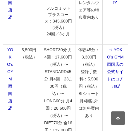
国
レンタルウ
フルコミット
店
ェア等の特
プラスコー
典案内あり
ス：345,600円
（税込）
24回／3ヶ月
YO
5,500円
SHORT30分 月
体験45分：
⇒ YOK
K
（税込）
4回：17,600円
3,300円
O’s GYM
O’s
（税込）〜
（税込）
両国店の
GY
STANDARD45
登録手数
公式サイ
M
分 月4回：23,1
料：5,500
トはコチ
両
00円（税
円（税込）
ラ!!
国
込）〜
※ショート
店
LONG60分 月4
月4回以外
回：28,600円
は無料案内
（税込）〜
あり
DIET70分 全16
回：132,000円