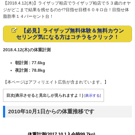
【2018.4.12(木)】ライザップ柏店でライザップ柏店で５３歳のオヤ
ジがどこまで結果を残せるのか!?目指せ目標６０キロ台！目指せ体
脂肪率１４パーセント台！
【必見】ライザップ無料体験＆無料カウン
セリング気になる方はコチラをクリック！
2018.4.12(木)の体重計測
朝計測 : 77.6kg
夜計測 : 78.8kg
【本ページはアフィリエイト広告が含まれています。】
目次(表示させると見出しが見られますよ！)
[
表示する
]
2010年10月1日からの体重推移です
体重計測(2017.10.1入会時99.7kg)