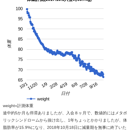
100
95
90
85
体重
80
75
70
65
4/19
10/1
9/16
2/28
7/28
1/9
6/8
11/20
日付
weight
weight=計測体重
途中約5か月も停滞ありましたが、入会８ヶ月で、数値的にはメタボ
リックシンドロームから抜け出し、1年ちょっとかかりましたが、体
脂肪率が15.9%になり、2018年10月18日に減量期を無事に終了いた