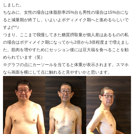
しました。
ちなみに、女性の場合は体脂肪率25%台も男性の場合は15%台にな
ると減量期が終了し、いよいよボディメイク期へと進めるらしいで
すよ(^^♪
つまり、ここまで我慢してきた糖質摂取量が個人差はあるものの私
の場合はボディメイク期になってから2倍から3倍程度まで増えまし
た。筋肉を増やすためにセッション後には豆大福を食べることを勧
められています（笑）
※グラフの点にカーソールを当てると体重が表示されます。スマホ
なら画面を横にして点に触れると見やすいかと思います。