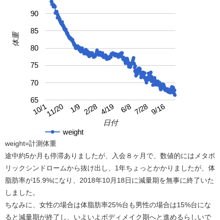
90
85
体重
80
75
70
65
4/19
10/1
9/16
2/28
7/28
1/9
6/8
11/20
日付
weight
weight=計測体重
途中約5か月も停滞ありましたが、入会８ヶ月で、数値的にはメタボ
リックシンドロームから抜け出し、1年ちょっとかかりましたが、体
脂肪率が15.9%になり、2018年10月18日に減量期を無事に終了いた
しました。
ちなみに、女性の場合は体脂肪率25%台も男性の場合は15%台にな
ると減量期が終了し、いよいよボディメイク期へと進めるらしいで