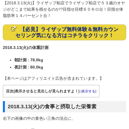
【2018.3.13(火)】ライザップ柏店でライザップ柏店で５３歳のオヤ
ジがどこまで結果を残せるのか!?目指せ目標６０キロ台！目指せ体
脂肪率１４パーセント台！
【必見】ライザップ無料体験＆無料カウン
セリング気になる方はコチラをクリック！
2018.3.13(火)の体重計測
朝計測 : 78.0kg
夜計測 : 80.0kg
【本ページはアフィリエイト広告が含まれています。】
目次(表示させると見出しが見られますよ！)
[
表示する
]
2018.3.13(火)の食事と摂取した栄養素
右下の画像の中の黄色い三角の頂点に、