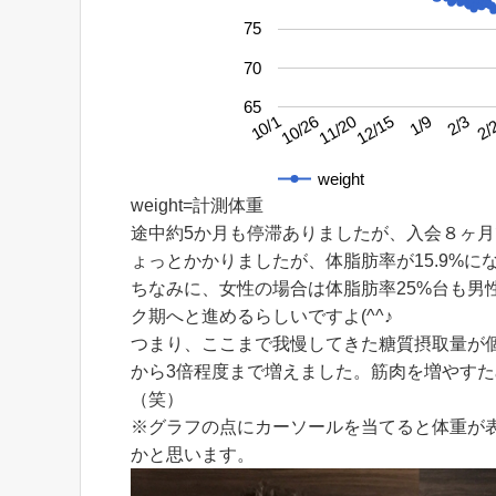
75
70
65
2/3
10/26
1/9
10/1
12/15
2/
11/20
weight
weight=計測体重
途中約5か月も停滞ありましたが、入会８ヶ
ょっとかかりましたが、体脂肪率が15.9%にな
ちなみに、女性の場合は体脂肪率25%台も男
ク期へと進めるらしいですよ(^^♪
つまり、ここまで我慢してきた糖質摂取量が
から3倍程度まで増えました。筋肉を増やす
（笑）
※グラフの点にカーソールを当てると体重が
かと思います。