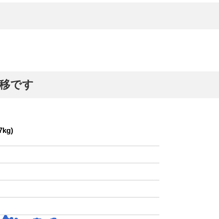
推移です
kg)