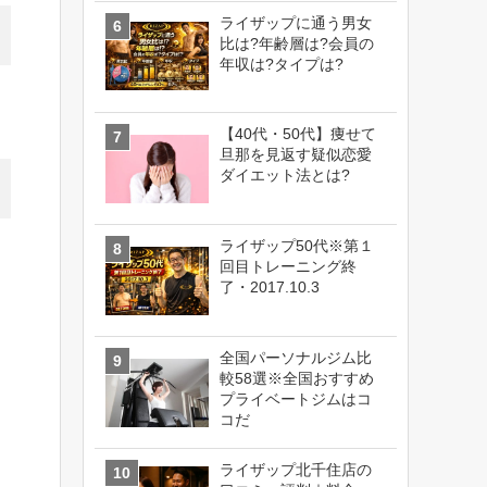
ライザップに通う男女
比は?年齢層は?会員の
年収は?タイプは?
【40代・50代】痩せて
旦那を見返す疑似恋愛
ダイエット法とは?
ライザップ50代※第１
回目トレーニング終
了・2017.10.3
全国パーソナルジム比
較58選※全国おすすめ
プライベートジムはコ
コだ
ライザップ北千住店の