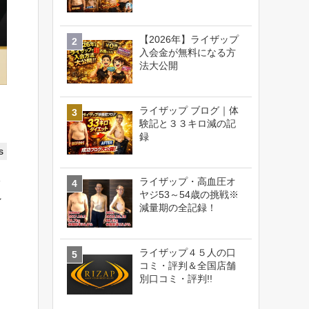
【2026年】ライザップ
入会金が無料になる方
法大公開
ライザップ ブログ｜体
験記と３３キロ減の記
録
s
ライザップ・高血圧オ
ッ
ヤジ53～54歳の挑戦※
ン
減量期の全記録！
ライザップ４５人の口
コミ・評判＆全国店舗
別口コミ・評判!!