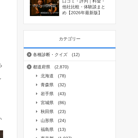
口コミ・評判｜料金・
他社比較・体験談まと
め【2026年最新版】
カテゴリー
各種診断・クイズ
(12)
ち
都道府県
(2,870)
北海道
(78)
イ
青森県
(32)
岩手県
(43)
宮城県
(86)
秋田県
(23)
い
山形県
(24)
福島県
(13)