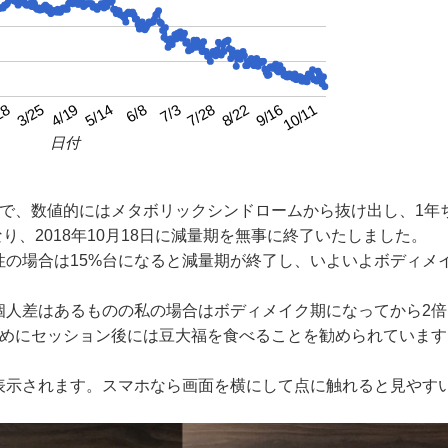
4/19
7/3
9/16
3/25
6/8
8/22
28
5/14
7/28
10/11
日付
月で、数値的にはメタボリックシンドロームから抜け出し、1年
り、2018年10月18日に減量期を無事に終了いたしました。
性の場合は15%台になると減量期が終了し、いよいよボディメ
個人差はあるものの私の場合はボディメイク期になってから2倍
ためにセッション後には豆大福を食べることを勧められています
表示されます。スマホなら画面を横にして点に触れると見やす