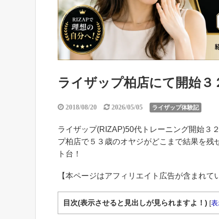
ライザップ柏店にて開始３２２
2018/08/20
2026/05/05
ライザップ体験記
ライザップ(RIZAP)50代トレーニング開始３
プ柏店で５３歳のオヤジがどこまで結果を残せ
ト台！
【本ページはアフィリエイト広告が含まれて
目次(表示させると見出しが見られますよ！)
[
表