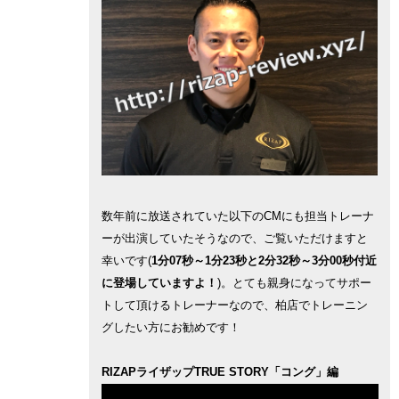
数年前に放送されていた以下のCMにも担当トレーナ
ーが出演していたそうなので、ご覧いただけますと
幸いです(
1分07秒～1分23秒と2分32秒～3分00秒付近
に登場していますよ！
)。とても親身になってサポー
トして頂けるトレーナーなので、柏店でトレーニン
グしたい方にお勧めです！
RIZAPライザップTRUE STORY「コング」編