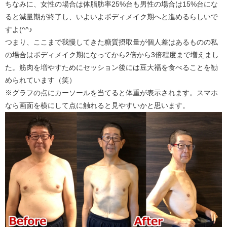
ちなみに、女性の場合は体脂肪率25%台も男性の場合は15%台にな
ると減量期が終了し、いよいよボディメイク期へと進めるらしいで
すよ(^^♪
つまり、ここまで我慢してきた糖質摂取量が個人差はあるものの私
の場合はボディメイク期になってから2倍から3倍程度まで増えまし
た。筋肉を増やすためにセッション後には豆大福を食べることを勧
められています（笑）
※グラフの点にカーソールを当てると体重が表示されます。スマホ
なら画面を横にして点に触れると見やすいかと思います。