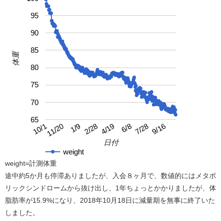
95
90
85
体重
80
75
70
65
4/19
10/1
9/16
2/28
7/28
1/9
6/8
11/20
日付
weight
weight=計測体重
途中約5か月も停滞ありましたが、入会８ヶ月で、数値的にはメタボ
リックシンドロームから抜け出し、1年ちょっとかかりましたが、体
脂肪率が15.9%になり、2018年10月18日に減量期を無事に終了いた
しました。