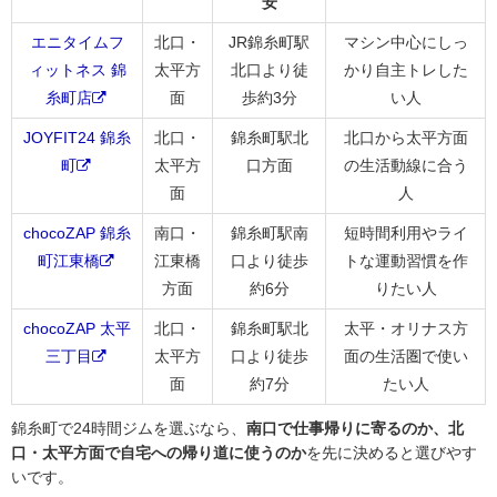
安
エニタイムフ
北口・
JR錦糸町駅
マシン中心にしっ
ィットネス 錦
太平方
北口より徒
かり自主トレした
糸町店
面
歩約3分
い人
JOYFIT24 錦糸
北口・
錦糸町駅北
北口から太平方面
町
太平方
口方面
の生活動線に合う
面
人
chocoZAP 錦糸
南口・
錦糸町駅南
短時間利用やライ
町江東橋
江東橋
口より徒歩
トな運動習慣を作
方面
約6分
りたい人
chocoZAP 太平
北口・
錦糸町駅北
太平・オリナス方
三丁目
太平方
口より徒歩
面の生活圏で使い
面
約7分
たい人
錦糸町で24時間ジムを選ぶなら、
南口で仕事帰りに寄るのか、北
口・太平方面で自宅への帰り道に使うのか
を先に決めると選びやす
いです。