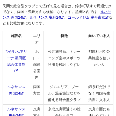
民間の総合型クラブまで広げて見る場合は、錦糸町駅すぐ周辺だけ
でなく、両国・曳舟方面も候補になります。墨田区内では、
ルネサ
ンス 両国24
、
ルネサンス 曳舟24
、
ゴールドジム 曳舟東京
な
ども比較対象になります。
施設名
エリ
特徴
向いている人
ア
ひがしんアリ
北
公共施設系。トレー
都度利用や公
ーナ 墨田区
口・
ニング室やスポーツ
共施設を使い
総合体育館
錦糸
利用を検討しやすい
たい人
公園
内
ルネサンス
両国
ジムエリア、プー
錦糸町だけで
両国24
方面
ル、温浴施設などを
なく両国も生
備える総合型クラブ
活圏に入る人
ルネサンス
曳舟
京成曳舟駅近くの総
曳舟方面にも
曳舟24
方面
合型クラブ
通いやすい人