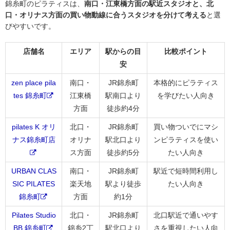
錦糸町のピラティスは、
南口・江東橋方面の駅近スタジオと、北
口・オリナス方面の買い物動線に合うスタジオを分けて考える
と選
びやすいです。
店舗名
エリア
駅からの目
比較ポイント
安
zen place pila
南口・
JR錦糸町
本格的にピラティス
tes 錦糸町
江東橋
駅南口より
を学びたい人向き
方面
徒歩約4分
pilates K オリ
北口・
JR錦糸町
買い物ついでにマシ
ナス錦糸町店
オリナ
駅北口より
ンピラティスを使い
ス方面
徒歩約5分
たい人向き
URBAN CLAS
南口・
JR錦糸町
駅近で短時間利用し
SIC PILATES
楽天地
駅より徒歩
たい人向き
錦糸町
方面
約1分
Pilates Studio
北口・
JR錦糸町
北口駅近で通いやす
BB 錦糸町
錦糸2丁
駅北口より
さを重視したい人向