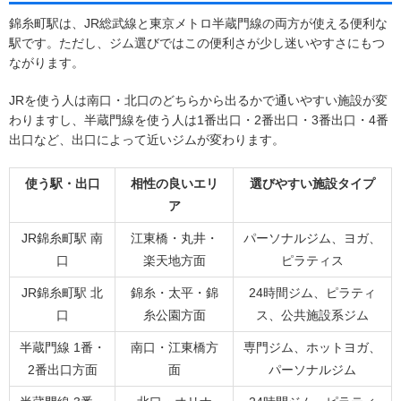
錦糸町駅は、JR総武線と東京メトロ半蔵門線の両方が使える便利な
駅です。ただし、ジム選びではこの便利さが少し迷いやすさにもつ
ながります。
JRを使う人は南口・北口のどちらから出るかで通いやすい施設が変
わりますし、半蔵門線を使う人は1番出口・2番出口・3番出口・4番
出口など、出口によって近いジムが変わります。
使う駅・出口
相性の良いエリ
選びやすい施設タイプ
ア
JR錦糸町駅 南
江東橋・丸井・
パーソナルジム、ヨガ、
口
楽天地方面
ピラティス
JR錦糸町駅 北
錦糸・太平・錦
24時間ジム、ピラティ
口
糸公園方面
ス、公共施設系ジム
半蔵門線 1番・
南口・江東橋方
専門ジム、ホットヨガ、
2番出口方面
面
パーソナルジム