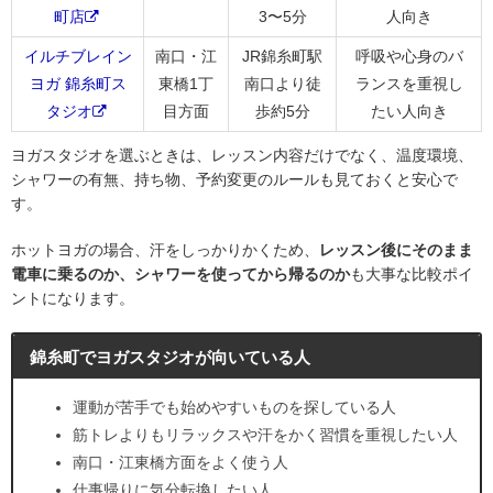
町店
3〜5分
人向き
イルチブレイン
南口・江
JR錦糸町駅
呼吸や心身のバ
ヨガ 錦糸町ス
東橋1丁
南口より徒
ランスを重視し
タジオ
目方面
歩約5分
たい人向き
ヨガスタジオを選ぶときは、レッスン内容だけでなく、温度環境、
シャワーの有無、持ち物、予約変更のルールも見ておくと安心で
す。
ホットヨガの場合、汗をしっかりかくため、
レッスン後にそのまま
電車に乗るのか、シャワーを使ってから帰るのか
も大事な比較ポイ
ントになります。
錦糸町でヨガスタジオが向いている人
運動が苦手でも始めやすいものを探している人
筋トレよりもリラックスや汗をかく習慣を重視したい人
南口・江東橋方面をよく使う人
仕事帰りに気分転換したい人