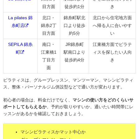
目方面
徒歩約1分
き
La pilates 錦
北口・
錦糸町駅北
北口から住宅地方面
糸町店
錦糸2丁
口より徒歩
へ帰る人に合いやす
目方面
約5分
い
SEPILA 錦糸
南口・
JR錦糸町
江東橋方面でピラテ
町
江東橋1
駅南口より
ィスを探したい人向
丁目方
徒歩約4分
き
面
ピラティスは、グループレッスン、マンツーマン、マシンピラティ
ス、整体・パーソナルジム併設型などで通い方が変わります。
初心者の場合は、料金だけでなく、
マシンの使い方をどのくらいサ
ポートしてもらえるか
、予約が取りやすいか、通いたい時間帯にレ
ッスンがあるかを確認しておきましょう。
マシンピラティスかマット中心か