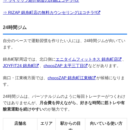
⇒ ライザップ紹介制度の詳細はコチラ!!
⇒ RIZAP 錦糸町店の無料カウンセリングはコチラ!!
24時間ジム
自分のペースで運動習慣を作りたい人には、24時間ジムが向いてい
ます。
錦糸町駅周辺では、北口側に
エニタイムフィットネス 錦糸町店
、
JOYFIT24 錦糸町
、
chocoZAP 太平三丁目
などがあります。
南口・江東橋方面では、
chocoZAP 錦糸町江東橋
が候補になりま
す。
24時間ジムは、パーソナルジムのように毎回トレーナーがつくわけ
ではありませんが、
月会費を抑えながら、好きな時間に筋トレや有
酸素運動を続けやすい
のが魅力です。
店舗名
エリア
駅からの目
向いている使い方