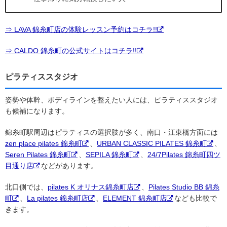
⇒ LAVA 錦糸町店の体験レッスン予約はコチラ!!
⇒ CALDO 錦糸町の公式サイトはコチラ!!
ピラティススタジオ
姿勢や体幹、ボディラインを整えたい人には、ピラティススタジオ
も候補になります。
錦糸町駅周辺はピラティスの選択肢が多く、南口・江東橋方面には
zen place pilates 錦糸町
、
URBAN CLASSIC PILATES 錦糸町
、
Seren Pilates 錦糸町
、
SEPILA 錦糸町
、
24/7Pilates 錦糸町四ツ
目通り店
などがあります。
北口側では、
pilates K オリナス錦糸町店
、
Pilates Studio BB 錦糸
町
、
La pilates 錦糸町店
、
ELEMENT 錦糸町店
なども比較で
きます。