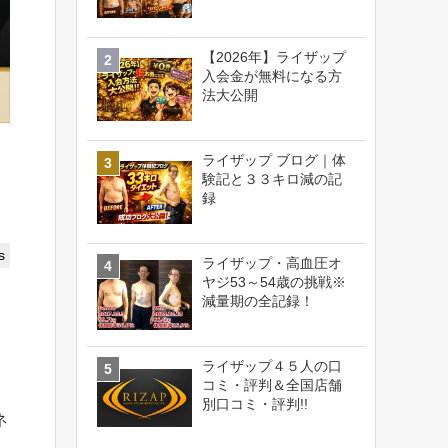
【2026年】ライザップ
入会金が無料になる方
法大公開
ライザップ ブログ｜体
験記と３３キロ減の記
録
s
ライザップ・高血圧オ
ヤジ53～54歳の挑戦※
減量期の全記録！
ライザップ４５人の口
コミ・評判＆全国店舗
別口コミ・評判!!
ネ