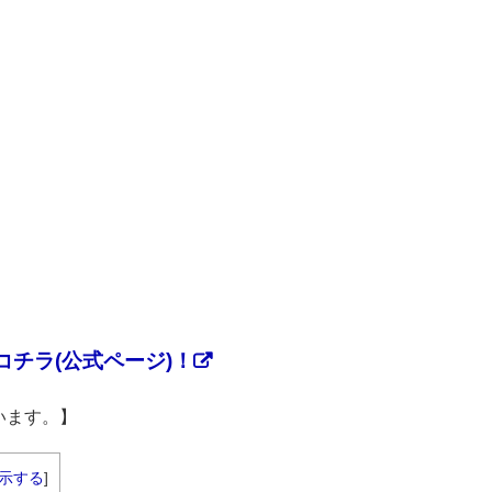
チラ(公式ページ)！
います。】
示する
]