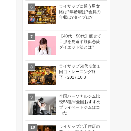
ライザップに通う男女
比は?年齢層は?会員の
年収は?タイプは?
【40代・50代】痩せて
旦那を見返す疑似恋愛
ダイエット法とは?
ライザップ50代※第１
回目トレーニング終
了・2017.10.3
全国パーソナルジム比
較58選※全国おすすめ
プライベートジムはコ
コだ
ライザップ北千住店の