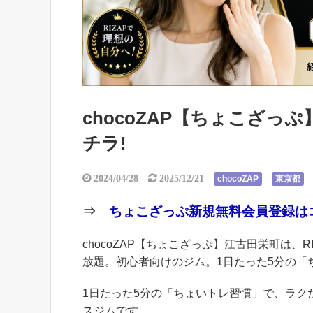
chocoZAP【ちょこざ
チラ!
2024/04/28
2025/12/21
chocoZAP
東京都
⇒
ちょこざっぷ新規無料会員登録はコ
chocoZAP【ちょこざっぷ】江古田栄町は、R
放題。初心者向けのジム。1日たった5分の「
1日たった5分の「ちょいトレ習慣」で、ラ
スジムです