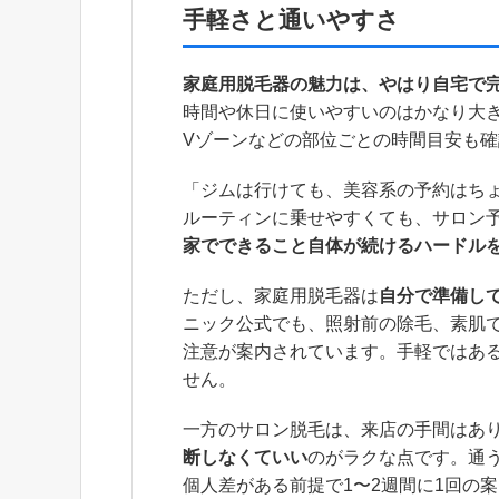
手軽さと通いやすさ
家庭用脱毛器の魅力は、やはり自宅で
時間や休日に使いやすいのはかなり大
Vゾーンなどの部位ごとの時間目安も
「ジムは行けても、美容系の予約はち
ルーティンに乗せやすくても、サロン
家でできること自体が続けるハードル
ただし、家庭用脱毛器は
自分で準備し
ニック公式でも、照射前の除毛、素肌
注意が案内されています。手軽ではあ
せん。
一方のサロン脱毛は、来店の手間はあ
断しなくていい
のがラクな点です。通う
個人差がある前提で1〜2週間に1回の