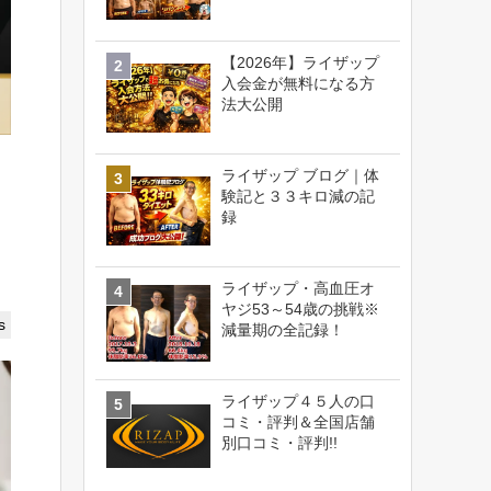
【2026年】ライザップ
入会金が無料になる方
法大公開
ライザップ ブログ｜体
験記と３３キロ減の記
録
ライザップ・高血圧オ
ヤジ53～54歳の挑戦※
s
減量期の全記録！
ライザップ４５人の口
コミ・評判＆全国店舗
別口コミ・評判!!