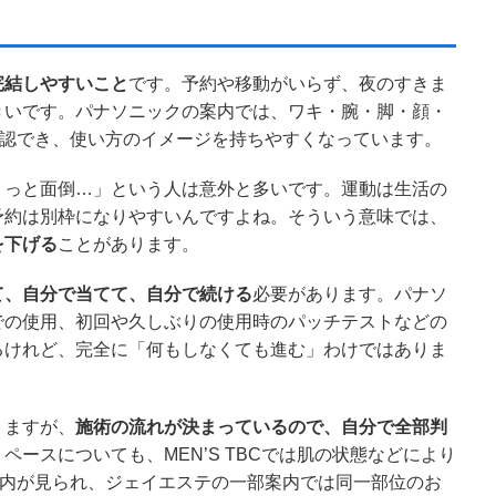
完結しやすいこと
です。予約や移動がいらず、夜のすきま
きいです。パナソニックの案内では、ワキ・腕・脚・顔・
確認でき、使い方のイメージを持ちやすくなっています。
ょっと面倒…」という人は意外と多いです。運動は生活の
予約は別枠になりやすいんですよね。そういう意味では、
を下げる
ことがあります。
て、自分で当てて、自分で続ける
必要があります。パナソ
での使用、初回や久しぶりの使用時のパッチテストなどの
るけれど、完全に「何もしなくても進む」わけではありま
りますが、
施術の流れが決まっているので、自分で全部判
ペースについても、MEN’S TBCでは肌の状態などにより
案内が見られ、ジェイエステの一部案内では同一部位のお