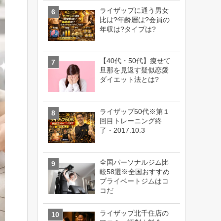
ライザップに通う男女
比は?年齢層は?会員の
年収は?タイプは?
【40代・50代】痩せて
旦那を見返す疑似恋愛
ダイエット法とは?
ライザップ50代※第１
回目トレーニング終
了・2017.10.3
全国パーソナルジム比
較58選※全国おすすめ
プライベートジムはコ
コだ
ライザップ北千住店の