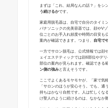
まずは「これ、結局なんの話？」をシ
う続けるか
です。
家庭用脱毛器は、自宅で自分のタイミ
パナソニックの光美容器では、顔やVゾ
位ごとのお手入れ頻度や時間の目安も
案内が確認できます。つまり、
自宅で
一方でサロン脱毛は、公式情報では顔や
ェイエステティックでは顔6部位やデリケ
部位の案内が見られます。確認できる
ン側の強み
と言えそうです。
ここでよくあるモヤモヤが、「家で気
「サロンのほうが安心そう。でも、通
持ちはかなり自然です。人は忙しくな
け聖人のように続けるのは、なかなか