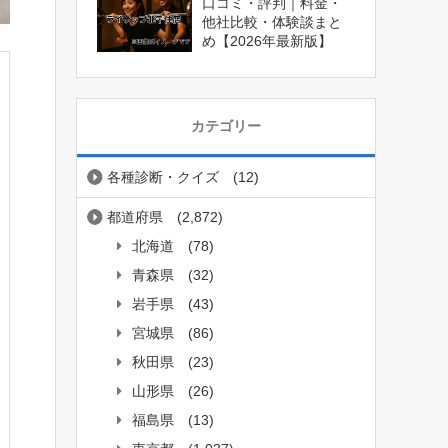
口コミ・評判｜料金・
他社比較・体験談まと
め【2026年最新版】
カテゴリー
各種診断・クイズ
(12)
都道府県
(2,872)
北海道
(78)
青森県
(32)
岩手県
(43)
宮城県
(86)
秋田県
(23)
山形県
(26)
福島県
(13)