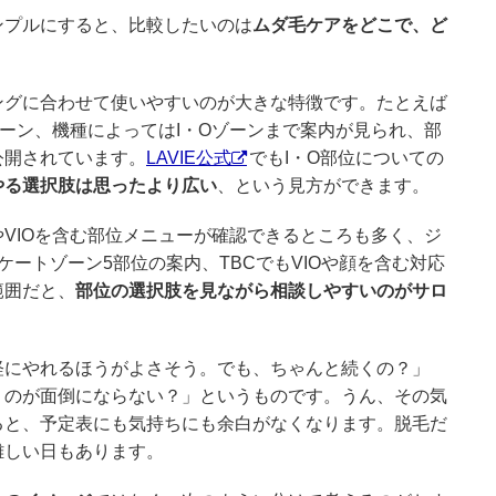
ンプルにすると、比較したいのは
ムダ毛ケアをどこで、ど
ングに合わせて使いやすいのが大きな特徴です。たとえば
ーン、機種によってはI・Oゾーンまで案内が見られ、部
公開されています。
LAVIE公式
でもI・O部位についての
やる選択肢は思ったより広い
、という見方ができます。
VIOを含む部位メニューが確認できるところも多く、ジ
ートゾーン5部位の案内、TBCでもVIOや顔を含む対応
範囲だと、
部位の選択肢を見ながら相談しやすいのがサロ
軽にやれるほうがよさそう。でも、ちゃんと続くの？」
うのが面倒にならない？」というものです。うん、その気
ると、予定表にも気持ちにも余白がなくなります。脱毛だ
難しい日もあります。