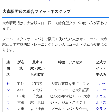
大森駅周辺の総合フィットネスクラブ
大森駅周辺は、大森駅東口・西口で総合型クラブの使い方が変わり
ます。
プール・スタジオ・スパまで幅広く使いたい人はセントラル、大森
駅西口で本格的にトレーニングしたい人はゴールドジムも候補にな
ります。
店
所在
最寄り
特徴・アクセス
公式サ
舗
地
駅・駅か
イト・
名
らの時間
申込み
セ
〒14
JR京浜
大森駅東口を出て、ファ
⇒ セ
ン
3-00
東北線
ミリーマートと大和証券
ントラ
ト
16 東
「大森
ビルの間を抜け、icot大森
ルウェ
ラ
京都
駅」東口
5Fへ。ジム・スタジオ・
ルネス
ル
大田
より徒歩
プール・スパ・サウナな
クラブ