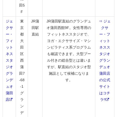
田5
F
ジェ
東
JR蒲
JR蒲田駅直結のグランデュ
⇒ ジェ
クサ
京
田駅
オ蒲田西館9F。女性専用の
クサ
ー・
都
直結
フィットネススタジオで、
ー・フ
フィ
大
ヨガ・エクササイズ・マシ
ィット
ット
田
ンピラティス系プログラム
ネスス
ネス
区
も確認できます。大型プー
タジオ
スタ
西
ル付きの総合型とは違いま
グラン
ジオ
蒲
すが、駅直結のスタジオ型
デュオ
グラ
田7
施設として候補になりま
蒲田店
ンデ
-68
す。
の公式
ュオ
-1
サイト
蒲田
グ
はコチ
店
ラ
ラ!!
ン
デ