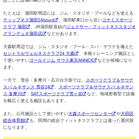
設ごとに設備の幅がかなり違うところです。
たとえば、蒲田駅周辺には、ジム・スタジオ・プールなどを使える
ティップネス蒲田24hours
、蒲田駅東口から近い
コナミスポーツ
クラブ 蒲田
、JR蒲田駅直結の
ジェクサー・フィットネススタジオ
グランデュオ蒲田店
などがあります。
大森駅周辺では、ジム・スタジオ・プール・スパ・サウナを備えた
セントラルウェルネスクラブ24 大森
、本格トレーニング施設とし
て使いやすい
ゴールドジム サウス東京ANNEX
などが候補になり
ます。
一方で、雪谷・多摩川・石川台方面では、
スポーツクラブ＆サウナ
スパ ルネサンス 雪谷24
、
スポーツクラブ＆サウナスパ ルネサン
ス 多摩川
、
SATスポーツクラブ雪ヶ谷
など、地域密着型で設備
を幅広く使える施設もあります。
また、公共施設として使いやすい
大森スポーツセンター
や
大田区
総合体育館
も、民間の総合フィットネスクラブとは違った選択肢
になります。