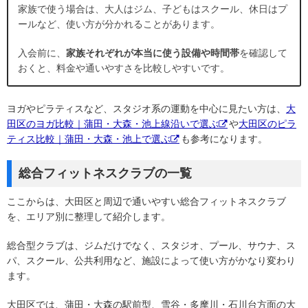
家族で使う場合は、大人はジム、子どもはスクール、休日はプ
ールなど、使い方が分かれることがあります。
入会前に、
家族それぞれが本当に使う設備や時間帯
を確認して
おくと、料金や通いやすさを比較しやすいです。
ヨガやピラティスなど、スタジオ系の運動を中心に見たい方は、
大
田区のヨガ比較｜蒲田・大森・池上線沿いで選ぶ
や
大田区のピラ
ティス比較｜蒲田・大森・池上で選ぶ
も参考になります。
総合フィットネスクラブの一覧
ここからは、大田区と周辺で通いやすい総合フィットネスクラブ
を、エリア別に整理して紹介します。
総合型クラブは、ジムだけでなく、スタジオ、プール、サウナ、ス
パ、スクール、公共利用など、施設によって使い方がかなり変わり
ます。
大田区では、蒲田・大森の駅前型、雪谷・多摩川・石川台方面の大