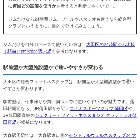
に何回どの設備を使うか
を考えると判断しやすいです。
ジムだけなら24時間ジム、プールやスタジオも使うなら総合型
クラブというように、目的で分けてみましょう。
ジムだけを自分のペースで使いたい方は、
大田区の24時間ジム比較
｜駅前と住宅地で選ぶ
も参考になります。
駅前型か大型施設型かで通いやすさが変わる
大田区の総合フィットネスクラブは、駅前型か大型施設型かで通い
やすさが変わります。
駅前型は、仕事帰りや買い物ついでに使いやすいのが魅力です。蒲
田駅周辺なら、JR蒲田駅から近い
コナミスポーツクラブ 蒲田
や、
JR蒲田駅直結の
ジェクサー・フィットネススタジオ グランデュオ蒲
田店
が候補になります。
大森駅周辺では、大森駅東口側の
セントラルウェルネスクラブ24 大