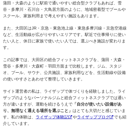
蒲田・大森のように駅前で通いやすい総合型クラブもあれば、雪
谷・多摩川・石川台・大鳥居方面のように、地域密着型でプールや
スクール、家族利用まで考えやすい施設もあります。
また、大田区はJR・京急・東急池上線・東急多摩川線・京急空港線
など、生活動線が広がりやすいエリアです。駅近で仕事帰りに使い
たい人と、休日に家族で使いたい人では、選ぶべき施設が変わりま
す。
この記事では、大田区の総合フィットネスクラブを、蒲田・大森・
雪谷・多摩川・大森町・羽田方面まで比較します。ジム、スタジ
オ、プール、サウナ、公共施設、家族利用などを、生活動線や設備
の使いやすさとあわせて整理していきます。
サイト運営者の私は、ライザップで体づくりを経験しました。ライ
ザップのようなパーソナルジムと総合フィットネスクラブでは通い
方が違いますが、運動を続けるうえで
「自分が使いたい設備があ
り、無理なく通える場所を選ぶこと」
はとても大切だと感じていま
す。私の体験は、
ライザップ体験記
や
ライザップブログ
でも紹
介しています。