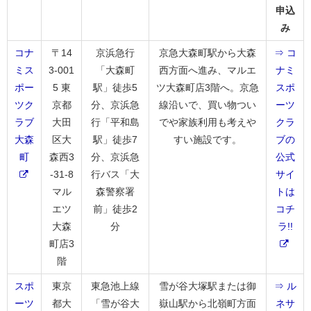
申込
み
コナ
〒14
京浜急行
京急大森町駅から大森
⇒ コ
ミス
3-001
「大森町
西方面へ進み、マルエ
ナミ
ポー
5 東
駅」徒歩5
ツ大森町店3階へ。京急
スポ
ツク
京都
分、京浜急
線沿いで、買い物つい
ーツ
ラブ
大田
行「平和島
でや家族利用も考えや
クラ
大森
区大
駅」徒歩7
すい施設です。
ブの
町
森西3
分、京浜急
公式
-31-8
行バス「大
サイ
マル
森警察署
トは
エツ
前」徒歩2
コチ
大森
分
ラ!!
町店3
階
スポ
東京
東急池上線
雪が谷大塚駅または御
⇒ ル
ーツ
都大
「雪が谷大
嶽山駅から北嶺町方面
ネサ