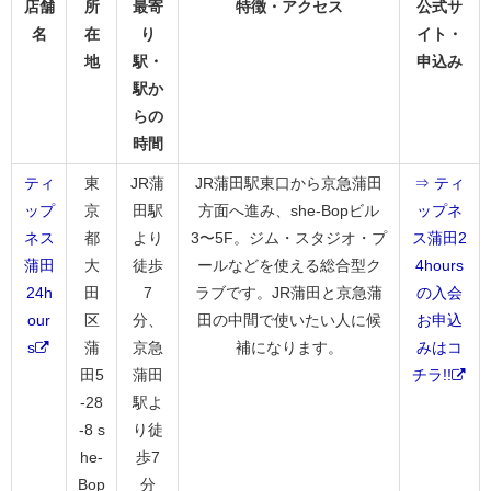
店舗
所
最寄
特徴・アクセス
公式サ
名
在
り
イト・
地
駅・
申込み
駅か
らの
時間
ティ
東
JR蒲
JR蒲田駅東口から京急蒲田
⇒ ティ
ップ
京
田駅
方面へ進み、she-Bopビル
ップネ
ネス
都
より
3〜5F。ジム・スタジオ・プ
ス蒲田2
蒲田
大
徒歩
ールなどを使える総合型ク
4hours
24h
田
7
ラブです。JR蒲田と京急蒲
の入会
our
区
分、
田の中間で使いたい人に候
お申込
s
蒲
京急
補になります。
みはコ
田5
蒲田
チラ!!
-28
駅よ
-8 s
り徒
he-
歩7
Bop
分