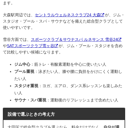
ます。
大森駅周辺では、
セントラルウェルネスクラブ24 大森
が、ジム・
スタジオ・プール・スパ・サウナなどを備えた総合型クラブとして
使いやすいです。
雪谷方面では、
スポーツクラブ＆サウナスパ ルネサンス 雪谷24
や
SATスポーツクラブ雪ヶ谷
が、ジム・プール・スタジオを含め
て比較しやすい候補になります。
ジム中心
：筋トレ・有酸素運動を中心に使いたい人
プール重視
：泳ぎたい人、膝や腰に負担をかけにくく運動し
たい人
スタジオ重視
：ヨガ、エアロ、ダンス系レッスンも楽しみた
い人
サウナ・スパ重視
：運動後のリフレッシュまで含めたい人
設備で選ぶときの考え方
大田区で総合型クラブを選ぶなら、料金だけでなく、
自分が週