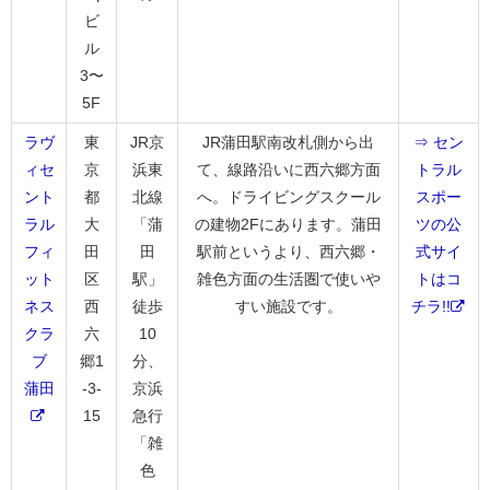
ビ
ル
3〜
5F
ラヴ
東
JR京
JR蒲田駅南改札側から出
⇒ セン
ィセ
京
浜東
て、線路沿いに西六郷方面
トラル
ント
都
北線
へ。ドライビングスクール
スポー
ラル
大
「蒲
の建物2Fにあります。蒲田
ツの公
フィ
田
田
駅前というより、西六郷・
式サイ
ット
区
駅」
雑色方面の生活圏で使いや
トはコ
ネス
西
徒歩
すい施設です。
チラ!!
クラ
六
10
ブ
郷1
分、
蒲田
-3-
京浜
15
急行
「雑
色