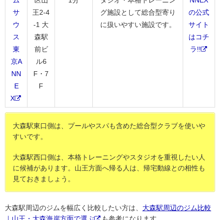
ム
区山
1分
タジオ・本格トレーニン
NNEX
サ
王2-4
グ施設として総合型寄り
の公式
ウ
-1 大
に扱いやすい施設です。
サイト
ス
森駅
はコチ
東
前ビ
ラ!!
京A
ル6
NN
F・7
E
F
X
大森駅東口側は、プールやスパも含めた総合型クラブを使いや
すいです。
大森駅西口側は、本格トレーニングやスタジオを重視したい人
に候補があります。山王方面へ帰る人は、帰宅動線との相性も
見ておきましょう。
大森駅周辺のジムを幅広く比較したい方は、
大森駅周辺のジム比較
｜山王・大森海岸方面で選ぶ
も参考になります。