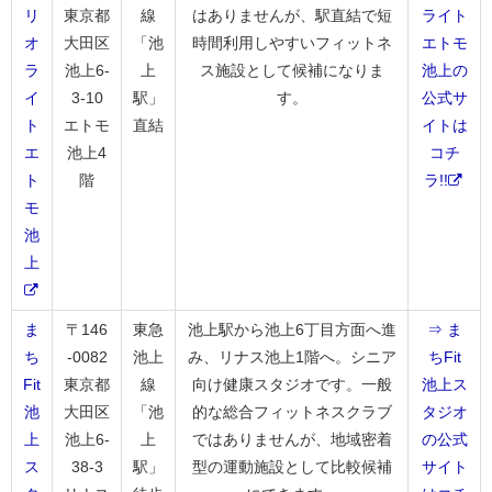
リ
東京都
線
はありませんが、駅直結で短
ライト
オ
大田区
「池
時間利用しやすいフィットネ
エトモ
ラ
池上6-
上
ス施設として候補になりま
池上の
イ
3-10
駅」
す。
公式サ
ト
エトモ
直結
イトは
エ
池上4
コチ
ト
階
ラ!!
モ
池
上
ま
〒146
東急
池上駅から池上6丁目方面へ進
⇒ ま
ち
-0082
池上
み、リナス池上1階へ。シニア
ちFit
Fit
東京都
線
向け健康スタジオです。一般
池上ス
池
大田区
「池
的な総合フィットネスクラブ
タジオ
上
池上6-
上
ではありませんが、地域密着
の公式
ス
38-3
駅」
型の運動施設として比較候補
サイト