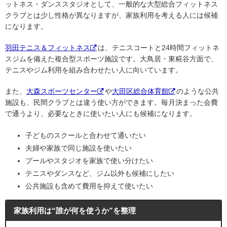
ットネス・ダンススタジオとして、一般的な大型総合フィットネス
クラブとは少し性格が異なりますが、家族利用を考える人には候補
になります。
羽田テニス＆フィットネス
は、テニスコートと24時間フィットネ
スジムを備えた複合型スポーツ施設です。大鳥居・東糀谷方面で、
テニスやジム利用を組み合わせたい人に向いています。
また、
大森スポーツセンター
や
大田区総合体育館
のような公共
施設も、民間クラブとは違う使い方ができます。毎月決まった会費
で通うより、必要なときに使いたい人にも候補になります。
子どものスクールと合わせて通いたい
夫婦や家族で同じ施設を使いたい
プールやスタジオを家族で使い分けたい
テニスやダンスなど、ジム以外も候補にしたい
公共施設も含めて費用を抑えて使いたい
家族利用は“誰が何を使うか”を整理