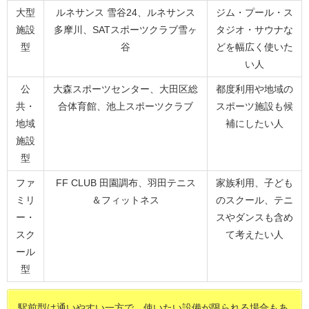
大型
ルネサンス 雪谷24、ルネサンス
ジム・プール・ス
施設
多摩川、SATスポーツクラブ雪ヶ
タジオ・サウナな
型
谷
どを幅広く使いた
い人
公
大森スポーツセンター、大田区総
都度利用や地域の
共・
合体育館、池上スポーツクラブ
スポーツ施設も候
地域
補にしたい人
施設
型
ファ
FF CLUB 田園調布、羽田テニス
家族利用、子ども
ミリ
＆フィットネス
のスクール、テニ
ー・
スやダンスも含め
スク
て考えたい人
ール
型
駅前型は通いやすい一方で、使いたい設備が限られる場合もあ