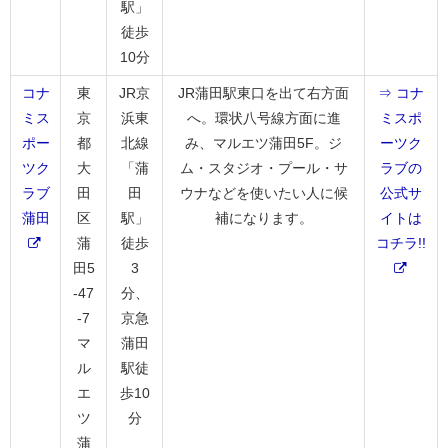
駅」
徒歩
10分
コナ
東
JR京
JR蒲田駅東口を出て右方面
⇒ コナ
ミス
京
浜東
へ。環状八号線方面に進
ミスポ
ポー
都
北線
み、マルエツ蒲田5F。ジ
ーツク
ツク
大
「蒲
ム・スタジオ・プール・サ
ラブの
ラブ
田
田
ウナなどを使いたい人に候
公式サ
蒲田
区
駅」
補になります。
イトは
蒲
徒歩
コチラ!!
田5
3
-47
分、
-7
京急
マ
蒲田
ル
駅徒
エ
歩10
ツ
分
蒲