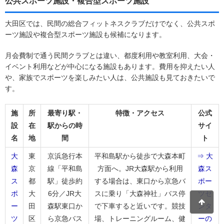
公共スポーツ施設・複合型スポーツ施設
大田区では、民間の総合フィットネスクラブだけでなく、公共スポ
ーツ施設や複合型スポーツ施設も候補になります。
月会費制で通う民間クラブとは違い、都度利用や教室利用、大会・
イベント利用などが中心になる施設もあります。費用を抑えたい人
や、家族でスポーツを楽しみたい人は、公共施設も見ておきたいで
す。
施
所
最寄り駅・
特徴・アクセス
公式
設
在
駅からの時
サイ
名
地
間
ト
大
東
京浜急行本
平和島駅から徒歩で大森本町
⇒ 大
森
京
線「平和島
方面へ。JR大森駅から利用
森ス
ス
都
駅」徒歩約
する場合は、東口から京急バ
ポー
ポ
大
6分／JR大
スに乗り「大森神社」バス停
ツセ
ー
田
森駅東口か
で下車すると近いです。競技
ンタ
ツ
区
ら京急バス
場、トレーニングルーム、健
ーの