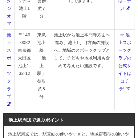
タ
リナス
徒歩
にできます。
はコチ
ジ
池上1
約7
ラ!!
オ
階
分
池
〒146
東急
池上駅から池上本門寺方面へ
⇒ 池
上
-0082
池上
進み、池上1丁目方面の施設
上スポ
ス
東京都
線
へ。地域のスポーツクラブと
ーツク
ポ
大田区
「池
して、子どもや地域利用も含
ラブの
ー
池上1-
上
めて考えたい施設です。
公式サ
ツ
32-12
駅」
イトは
ク
徒歩
コチ
ラ
約8
ラ!!
ブ
分
池上駅周辺で選ぶポイント
池上駅周辺では、駅直結の使いやすさと、地域密着型の通いや