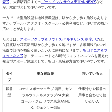
森
、大森駅西口すぐの
ゴールドジム サウス東京ANNEX
など
が、駅前型として使いやすいです。
一方で、大型施設型や地域密着型は、駅から少し歩く施設もありま
すが、プール・スタジオ・スクール・公共利用など、使い方の幅が
広いことがあります。
たとえば、
スポーツクラブ＆サウナスパ ルネサンス 多摩川
は、
矢口渡駅や武蔵新田駅から少し歩く立地ですが、多摩川線沿いの生
活圏で設備を幅広く使いたい人に候補になります。
羽田テニス＆フ
ィットネス
は、テニスコートと24時間フィットネスジムを備えた
複合型スポーツ施設として、羽田・東糀谷方面で使いやすいです。
タイ
主な施設例
向いている人
プ
駅前
コナミスポーツクラブ 蒲田、セン
仕事帰りや駅前の
型
トラルウェルネスクラブ24 大森、
用事と合わせて使
ゴールドジム サウス東京ANNE
いたい人
X、ジェクサー蒲田