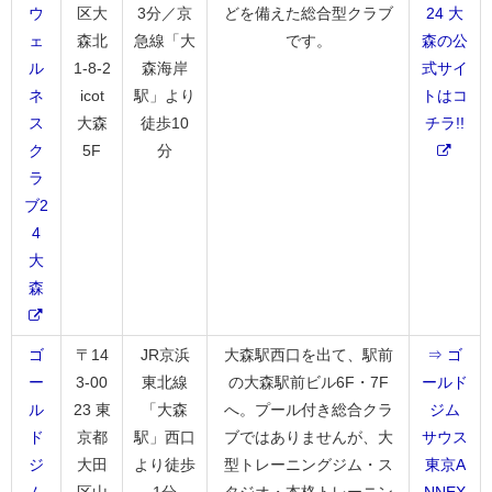
ウ
区大
3分／京
どを備えた総合型クラブ
24 大
ェ
森北
急線「大
です。
森の公
ル
1-8-2
森海岸
式サイ
ネ
icot
駅」より
トはコ
ス
大森
徒歩10
チラ!!
ク
5F
分
ラ
ブ2
4
大
森
ゴ
〒14
JR京浜
大森駅西口を出て、駅前
⇒ ゴ
ー
3-00
東北線
の大森駅前ビル6F・7F
ールド
ル
23 東
「大森
へ。プール付き総合クラ
ジム
ド
京都
駅」西口
ブではありませんが、大
サウス
ジ
大田
より徒歩
型トレーニングジム・ス
東京A