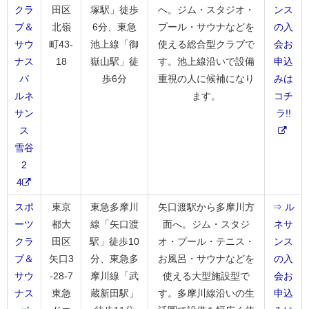
クラ
田区
塚駅」徒歩
へ。ジム・スタジオ・
ンス
ブ＆
北嶺
6分、東急
プール・サウナなどを
の入
サウ
町43-
池上線「御
使える総合型クラブで
会お
ナス
18
嶽山駅」徒
す。池上線沿いで設備
申込
パ
歩6分
重視の人に候補になり
みは
ルネ
ます。
コチ
サン
ラ!!
ス
雪谷
2
4
スポ
東京
東急多摩川
矢口渡駅から多摩川方
⇒ ル
ーツ
都大
線「矢口渡
面へ。ジム・スタジ
ネサ
クラ
田区
駅」徒歩10
オ・プール・テニス・
ンス
ブ＆
矢口3
分、東急多
お風呂・サウナなどを
の入
サウ
-28-7
摩川線「武
使える大型施設型で
会お
ナス
東急
蔵新田駅」
す。多摩川線沿いの生
申込