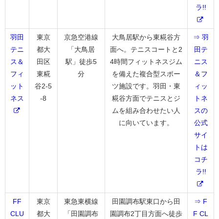
ラ!!
羽田
東京
京急空港線
大鳥居駅から東糀谷方
⇒ 羽
テニ
都大
「大鳥居
面へ。テニスコートと2
田テ
ス＆
田区
駅」徒歩5
4時間フィットネスジム
ニス
フィ
東糀
分
を備えた複合型スポー
＆フ
ット
谷2-5
ツ施設です。羽田・東
ィッ
ネス
-8
糀谷方面でテニスとジ
トネ
ムを組み合わせたい人
スの
に向いています。
公式
サイ
トは
コチ
ラ!!
FF
東京
東急東横線
田園調布駅東口から田
⇒ F
CLU
都大
「田園調布
園調布2丁目方面へ徒歩
F CL