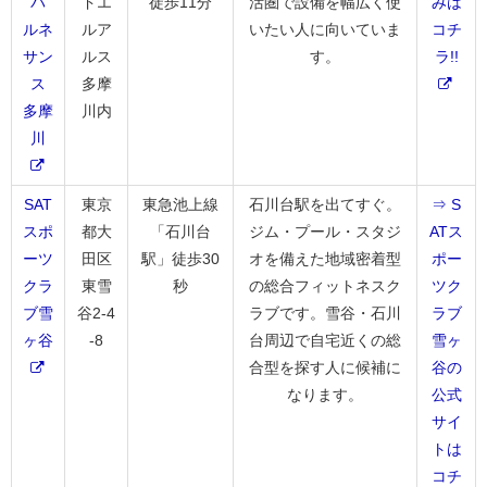
パ
ドエ
徒歩11分
活圏で設備を幅広く使
みは
ルネ
ルア
いたい人に向いていま
コチ
サン
ルス
す。
ラ!!
ス
多摩
多摩
川内
川
SAT
東京
東急池上線
石川台駅を出てすぐ。
⇒ S
スポ
都大
「石川台
ジム・プール・スタジ
ATス
ーツ
田区
駅」徒歩30
オを備えた地域密着型
ポー
クラ
東雪
秒
の総合フィットネスク
ツク
ブ雪
谷2-4
ラブです。雪谷・石川
ラブ
ヶ谷
-8
台周辺で自宅近くの総
雪ヶ
合型を探す人に候補に
谷の
なります。
公式
サイ
トは
コチ