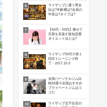
ライザップに通う男女
比は?年齢層は?会員の
年収は?タイプは?
【40代・50代】痩せて
旦那を見返す疑似恋愛
ダイエット法とは?
ライザップ50代※第１
回目トレーニング終
了・2017.10.3
全国パーソナルジム比
較58選※全国おすすめ
プライベートジムはコ
コだ
ライザップ北千住店の