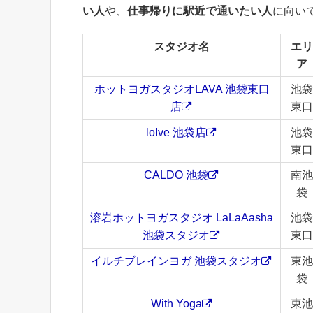
い人
や、
仕事帰りに駅近で通いたい人
に向い
スタジオ名
エリ
ア
ホットヨガスタジオLAVA 池袋東口
池袋
店
東口
loIve 池袋店
池袋
東口
CALDO 池袋
南池
袋
溶岩ホットヨガスタジオ LaLaAasha
池袋
池袋スタジオ
東口
イルチブレインヨガ 池袋スタジオ
東池
袋
With Yoga
東池