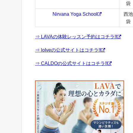
袋
Nirvana Yoga School
西池
袋
⇒ LAVAの体験レッスン予約はコチラ!!
⇒ loIveの公式サイトはコチラ!!
⇒ CALDOの公式サイトはコチラ!!