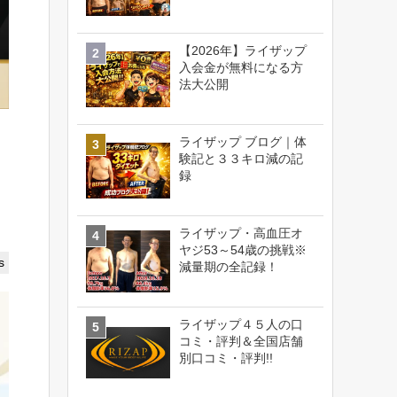
【2026年】ライザップ
入会金が無料になる方
法大公開
ライザップ ブログ｜体
験記と３３キロ減の記
録
ライザップ・高血圧オ
ヤジ53～54歳の挑戦※
s
減量期の全記録！
ライザップ４５人の口
コミ・評判＆全国店舗
別口コミ・評判!!