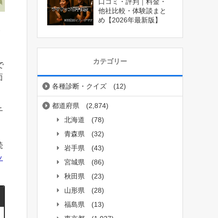
口コミ・評判｜料金・
他社比較・体験談まと
め【2026年最新版】
・
カテゴリー
で
面
各種診断・クイズ
(12)
都道府県
(2,874)
千
北海道
(78)
青森県
(32)
続
岩手県
(43)
ッ
宮城県
(86)
秋田県
(23)
山形県
(28)
福島県
(13)