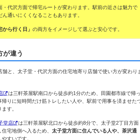
面・代沢方面で帰宅ルートが変わります。駅前の近さは魅力で
だん通いにくくなることもあります。
宅から行く日」
の両方をイメージして選ぶと安心です。
方が違う
い店舗と、太子堂・代沢方面の住宅地寄り店舗で使い方が変わり
店
は三軒茶屋駅南口から徒歩約1分のため、田園都市線で帰
事帰りに短時間だけ筋トレしたい人や、駅前で用事を済ませた
ります。
子堂店
は三軒茶屋駅北口から徒歩約8分で、太子堂2丁目方面
し住宅地側へ入るため、
太子堂方面に住んでいる人や、茶沢通
しやすいです。