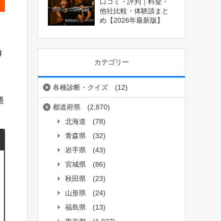
口コミ・評判｜料金・
他社比較・体験談まと
め【2026年最新版】
り
カテゴリー
各種診断・クイズ
(12)
、
通
都道府県
(2,870)
北海道
(78)
青森県
(32)
岩手県
(43)
宮城県
(86)
秋田県
(23)
山形県
(24)
福島県
(13)