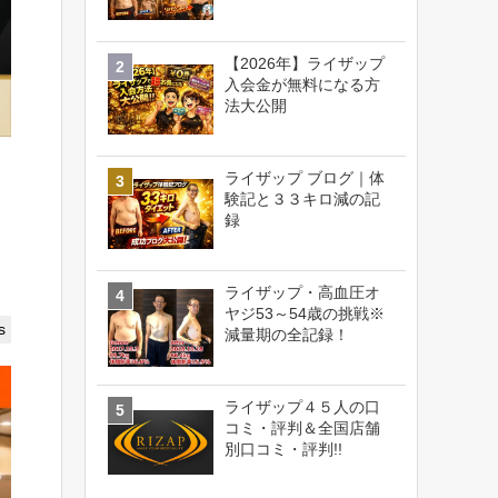
【2026年】ライザップ
入会金が無料になる方
法大公開
ライザップ ブログ｜体
験記と３３キロ減の記
録
ライザップ・高血圧オ
ヤジ53～54歳の挑戦※
s
減量期の全記録！
ライザップ４５人の口
コミ・評判＆全国店舗
別口コミ・評判!!