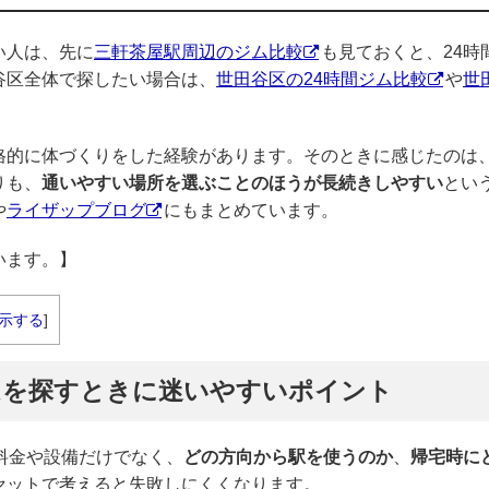
い人は、先に
三軒茶屋駅周辺のジム比較
も見ておくと、24時
谷区全体で探したい場合は、
世田谷区の24時間ジム比較
や
世
格的に体づくりをした経験があります。そのときに感じたのは
りも、
通いやすい場所を選ぶことのほうが長続きしやすい
とい
や
ライザップブログ
にもまとめています。
います。】
示する
]
ムを探すときに迷いやすいポイント
料金や設備だけでなく、
どの方向から駅を使うのか
、
帰宅時に
セットで考えると失敗しにくくなります。