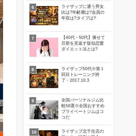
ライザップに通う男女
比は?年齢層は?会員の
年収は?タイプは?
【40代・50代】痩せて
旦那を見返す疑似恋愛
ダイエット法とは?
ライザップ50代※第１
回目トレーニング終
了・2017.10.3
全国パーソナルジム比
較58選※全国おすすめ
プライベートジムはコ
コだ
ライザップ北千住店の