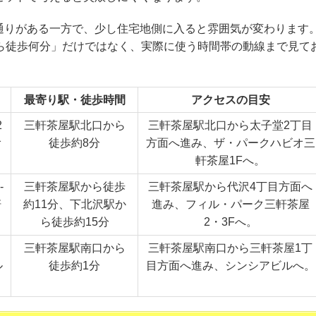
通りがある一方で、少し住宅地側に入ると雰囲気が変わります
から徒歩何分」だけではなく、実際に使う時間帯の動線まで見て
最寄り駅・徒歩時間
アクセスの目安
2
三軒茶屋駅北口から
三軒茶屋駅北口から太子堂2丁目
オ
徒歩約8分
方面へ進み、ザ・パークハビオ三
軒茶屋1Fへ。
-
三軒茶屋駅から徒歩
三軒茶屋駅から代沢4丁目方面へ
軒
約11分、下北沢駅か
進み、フィル・パーク三軒茶屋
ら徒歩約15分
2・3Fへ。
三軒茶屋駅南口から
三軒茶屋駅南口から三軒茶屋1丁
ル
徒歩約1分
目方面へ進み、シンシアビルへ。