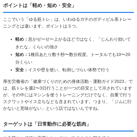
ポイントは「軽め・短め・安全」
ここでいう「ゆる筋トレ」は、いわゆるガチのボディビル系トレー
ニングとは違います。ポイントは３つ。
軽め：
息がゼーゼー上がるほどではなく、「じんわり効いて
きたな」くらいの強さ
短め：
1種目あたり数十秒〜数分程度。トータルでも10〜20
分くらい
安全：
イスや壁を使い、転倒しづらい体勢で行う
厚生労働省の「健康づくりのための身体活動・運動ガイド2023」で
は、筋トレを週2〜3日行うことが一つの目安として示されています
が、その中にはマシンを使うトレーニングだけでなく、自重で行う
スクワットやイス立ちなども含まれています。つまり、「ジムに行
かないと意味がない」という話ではないんですね。
ターゲットは「日常動作に必要な筋肉」