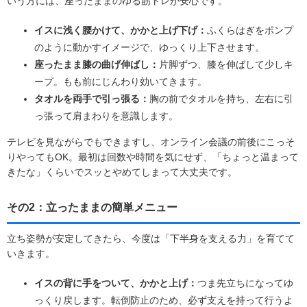
いう方には、座ったままのゆる筋トレが安心です。
イスに浅く腰かけて、かかと上げ下げ：
ふくらはぎをポンプ
のように動かすイメージで、ゆっくり上下させます。
座ったまま膝の曲げ伸ばし：
片脚ずつ、膝を伸ばして少しキ
ープ。もも前にじんわり効いてきます。
タオルを両手で引っ張る：
胸の前でタオルを持ち、左右に引
っ張って肩まわりを意識します。
テレビを見ながらでもできますし、オンライン会議の前後にこっそ
りやってもOK。最初は回数や時間を気にせず、「ちょっと温まって
きたな」くらいでスッとやめてしまって大丈夫です。
その2：立ったままの簡単メニュー
立ち姿勢が安定してきたら、今度は「下半身を支える力」を育てて
いきます。
イスの背に手をついて、かかと上げ：
つま先立ちになってゆ
っくり戻します。転倒防止のため、必ず支えを持って行うよ