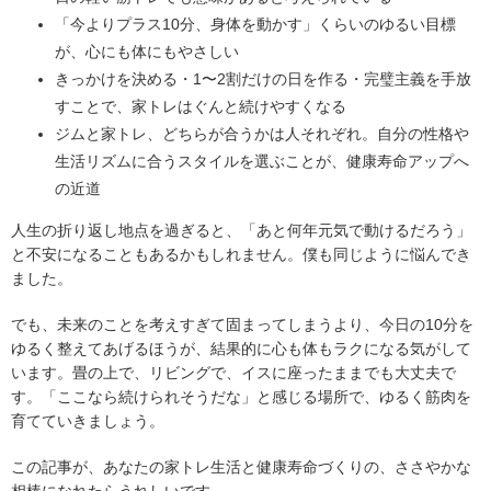
「今よりプラス10分、身体を動かす」くらいのゆるい目標
が、心にも体にもやさしい
きっかけを決める・1〜2割だけの日を作る・完璧主義を手放
すことで、家トレはぐんと続けやすくなる
ジムと家トレ、どちらが合うかは人それぞれ。自分の性格や
生活リズムに合うスタイルを選ぶことが、健康寿命アップへ
の近道
人生の折り返し地点を過ぎると、「あと何年元気で動けるだろう」
と不安になることもあるかもしれません。僕も同じように悩んでき
ました。
でも、未来のことを考えすぎて固まってしまうより、今日の10分を
ゆるく整えてあげるほうが、結果的に心も体もラクになる気がして
います。畳の上で、リビングで、イスに座ったままでも大丈夫で
す。「ここなら続けられそうだな」と感じる場所で、ゆるく筋肉を
育てていきましょう。
この記事が、あなたの家トレ生活と健康寿命づくりの、ささやかな
相棒になれたらうれしいです。