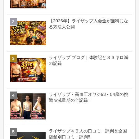
【2026年】ライザップ入会金が無料にな
る方法大公開
ライザップ ブログ｜体験記と３３キロ減
の記録
ライザップ・高血圧オヤジ53～54歳の挑
戦※減量期の全記録！
ライザップ４５人の口コミ・評判＆全国
店舗別口コミ・評判!!