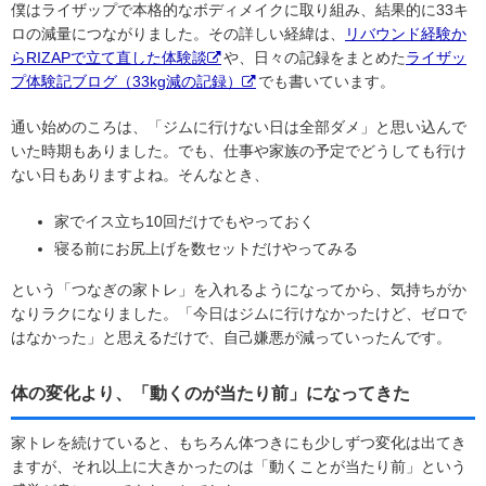
僕はライザップで本格的なボディメイクに取り組み、結果的に33キ
ロの減量につながりました。その詳しい経緯は、
リバウンド経験か
らRIZAPで立て直した体験談
や、日々の記録をまとめた
ライザッ
プ体験記ブログ（33kg減の記録）
でも書いています。
通い始めのころは、「ジムに行けない日は全部ダメ」と思い込んで
いた時期もありました。でも、仕事や家族の予定でどうしても行け
ない日もありますよね。そんなとき、
家でイス立ち10回だけでもやっておく
寝る前にお尻上げを数セットだけやってみる
という「つなぎの家トレ」を入れるようになってから、気持ちがか
なりラクになりました。「今日はジムに行けなかったけど、ゼロで
はなかった」と思えるだけで、自己嫌悪が減っていったんです。
体の変化より、「動くのが当たり前」になってきた
家トレを続けていると、もちろん体つきにも少しずつ変化は出てき
ますが、それ以上に大きかったのは「動くことが当たり前」という