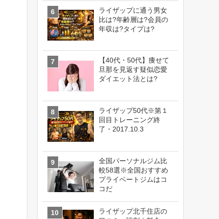
ライザップに通う男女
比は?年齢層は?会員の
年収は?タイプは?
【40代・50代】痩せて
旦那を見返す疑似恋愛
ダイエット法とは?
ライザップ50代※第１
回目トレーニング終
了・2017.10.3
全国パーソナルジム比
較58選※全国おすすめ
プライベートジムはコ
コだ
ライザップ北千住店の