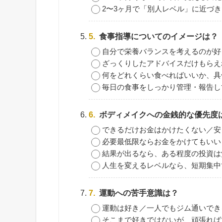
2〜3ヶ月で「別人レベル」に近づ
5.
食事指導についてのイメージは？
自分で栄養バランスを考えるのが好
ざっくりしたアドバイスだけもらえ
何をどれくらい食べればいいか、具
毎日の食事をしっかり管理・報告し
6.
ボディメイクへの金銭的な優先度
できるだけお金はかけたくない／安
必要最低限ならお金をかけてもいい
結果が出るなら、ある程度の投資は
人生を変えるレベルなら、短期集中
7.
運動への苦手意識は？
運動は好き／一人でもジム通いでき
そこまで好きではないが、頑張れば