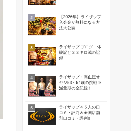
【2026年】ライザップ
入会金が無料になる方
法大公開
ライザップ ブログ｜体
験記と３３キロ減の記
録
ライザップ・高血圧オ
ヤジ53～54歳の挑戦※
減量期の全記録！
ライザップ４５人の口
コミ・評判＆全国店舗
別口コミ・評判!!