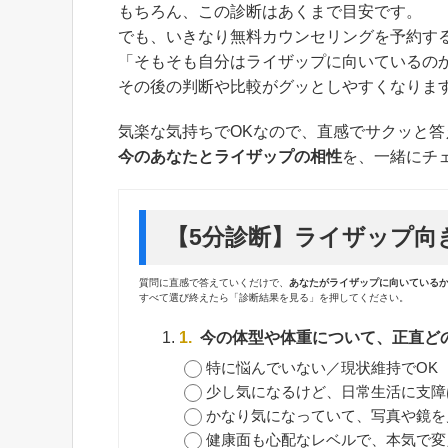
もちろん、この診断はあくまで目安です。
でも、いきなり無料カウンセリングを予約す
「そもそも自分はライザップに向いているの
その後の判断や比較がグッとしやすくなりま
気楽な気持ちでOKなので、直感でサクッと答
今のあなたとライザップの相性
を、一緒にチ
【5分診断】ライザップ向
質問に直感で答えていくだけで、
あなたがライザップに向いている
すべて選び終えたら「診断結果を見る」を押してください。
1.
今の体型や体重について、正直ど
特に悩んでいない／現状維持でOK
少し気になるけど、日常生活に支障
かなり気になっていて、写真や鏡を
健康面も心配なレベルで、本気で変