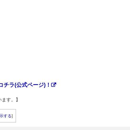
チラ(公式ページ)！
います。】
示する
]