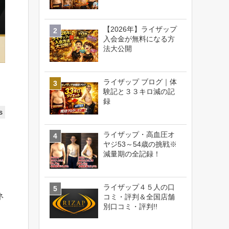
【2026年】ライザップ
入会金が無料になる方
法大公開
ライザップ ブログ｜体
験記と３３キロ減の記
録
s
ライザップ・高血圧オ
ヤジ53～54歳の挑戦※
減量期の全記録！
ライザップ４５人の口
ネ
コミ・評判＆全国店舗
別口コミ・評判!!