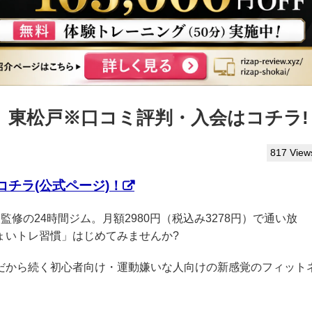
ぷ】東松戸※口コミ評判・入会はコチラ!
817 View
チラ(公式ページ)！
AP監修の24時間ジム。月額2980円（税込み3278円）で通い放
ょいトレ習慣」はじめてみませんか?
クだから続く初心者向け・運動嫌いな人向けの新感覚のフィット