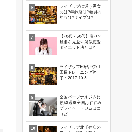
ライザップに通う男女
比は?年齢層は?会員の
年収は?タイプは?
【40代・50代】痩せて
旦那を見返す疑似恋愛
ダイエット法とは?
ライザップ50代※第１
回目トレーニング終
了・2017.10.3
全国パーソナルジム比
較58選※全国おすすめ
プライベートジムはコ
コだ
ライザップ北千住店の