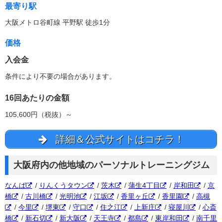
最寄り駅
大阪メトロ谷町線 平野駅 徒歩1分
価格
入会金
条件により不要の場合があります。
16回あたりの金額
105,600円（税抜）～
詳細＆公式サイトはコチラ！
大阪府内の他地域のパーソナルトレーニングジム
なんば
/
りんくうタウン
/
茨木
/
蒲生4丁目
/
岸和田
/
京
橋
/
古川橋
/
光明池
/
江坂
/
香里ヶ丘
/
香里園
/
高槻
/
今里
/
堺東
/
守口
/
住之江
/
上新庄
/
寝屋川
/
心斎
橋
/
新石切
/
新大阪
/
天王寺
/
都島
/
東岸和田
/
南千里