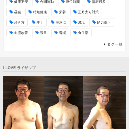
健康不安
合間運動
座位時間
情報過多
昼寝
時短健康
栄養
正月太り対策
歩き方
歩く
注意点
減塩
筋力低下
血流改善
読書
音楽
食生活
タグ一覧
I LOVE ライザップ