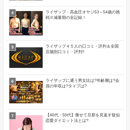
ライザップ・高血圧オヤジ53～54歳の挑
戦※減量期の全記録！
ライザップ４５人の口コミ・評判＆全国
店舗別口コミ・評判!!
ライザップに通う男女比は?年齢層は?会
員の年収は?タイプは?
【40代・50代】痩せて旦那を見返す疑似
恋愛ダイエット法とは?