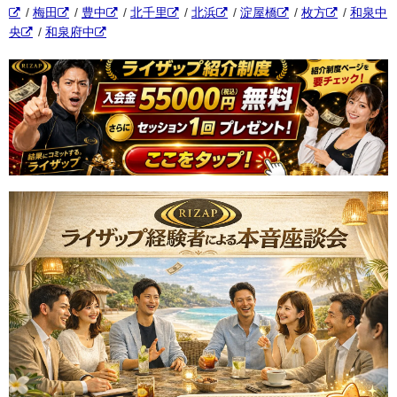
/
梅田
/
豊中
/
北千里
/
北浜
/
淀屋橋
/
枚方
/
和泉中
央
/
和泉府中