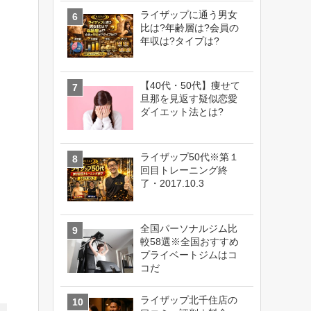
ライザップに通う男女
比は?年齢層は?会員の
年収は?タイプは?
【40代・50代】痩せて
旦那を見返す疑似恋愛
ダイエット法とは?
ライザップ50代※第１
回目トレーニング終
了・2017.10.3
全国パーソナルジム比
較58選※全国おすすめ
プライベートジムはコ
コだ
ライザップ北千住店の