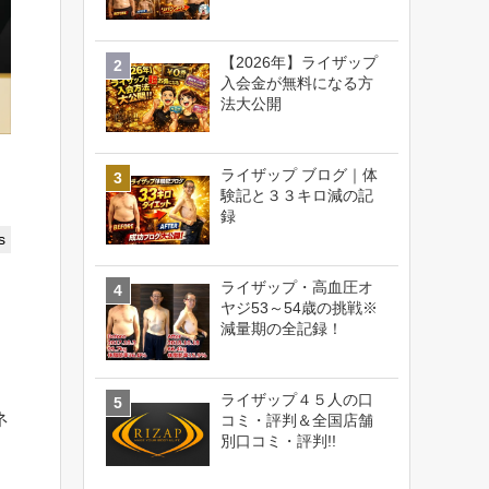
【2026年】ライザップ
入会金が無料になる方
法大公開
ライザップ ブログ｜体
験記と３３キロ減の記
録
s
ライザップ・高血圧オ
ヤジ53～54歳の挑戦※
減量期の全記録！
ライザップ４５人の口
ネ
コミ・評判＆全国店舗
別口コミ・評判!!