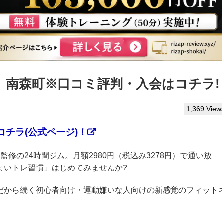
ぷ】南森町※口コミ評判・入会はコチラ!
1,369 View
チラ(公式ページ)！
AP監修の24時間ジム。月額2980円（税込み3278円）で通い放
ょいトレ習慣」はじめてみませんか?
クだから続く初心者向け・運動嫌いな人向けの新感覚のフィット