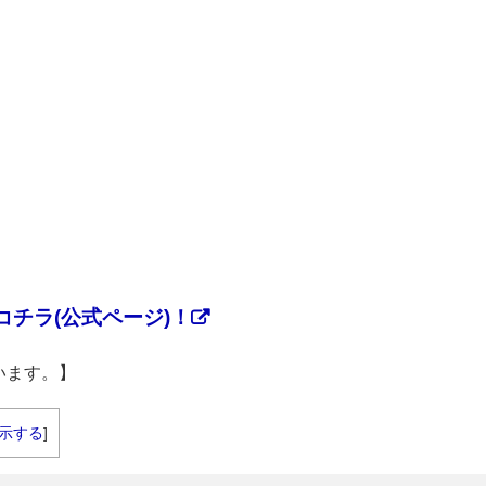
チラ(公式ページ)！
います。】
示する
]